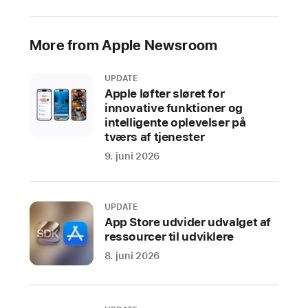
uddelingen
Apple
More from Apple Newsroom
sikrer
sig
UPDATE
det
Apple løfter sløret for
bedste
innovative funktioner og
Emmy-
intelligente oplevelser på
resultat
tværs af tjenester
nogensinde
9. juni 2026
med
22 priser
på
UPDATE
tværs
App Store udvider udvalget af
ressourcer til udviklere
af
de
8. juni 2026
anmelderroste
hitserier
The Studio
,