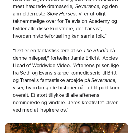
mest hædrede dramaserie,
Severance
, og den
anmelderroste
Slow Horses
. Vi er utroligt
taknemmelige over for Television Academy og
hylder alle disse kunstnere, der har vist,
hvordan historie­­fortælling kan samle folk.”
“Det er en fantastisk ære at se
The Studio
nå
denne milepæl,” fortæller Jamie Erlicht, Apples
Head of Worldwide Video. “Aftenens priser, lige
fra Seth og Evans skarpe komedieserie til Britt
og Tramells fantastiske arbejde på
Severance
,
viser, hvordan gode historier når ud til publikum
overalt. Et stort tillykke til alle aftenens
nominerede og vindere. Jeres kreativitet bliver
ved med at inspirere os.”