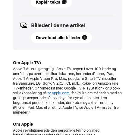
september
Kopiér tekst
2025
PRESSEMEDDELELSER
Billeder i denne artikel
Komedieserien
Download alle billeder
The Studio
fra
Apple
går
Om Apple TV+
sejrsgang
Apple TV+ er tilgængelig i Apple TV-appen i over 100 lande og
områder, på over en milliard skærme, herunder iPhone, iPad,
som
Apple TV, Apple Vision Pro, Mac, populære Smart TV-modeller
den
fra Samsung, LG, Sony, VIZIO, TCL m.fl., Roku- og Amazon Fire
TV-enheder, Chromecast med Google TV, PlayStation- og Xbox-
mest
spillekonsoller og på
tv.apple.com
, for 79 kr. om måneden med en
gratis prøveperiode på syv dage for nye abonnenter. I en
vindende
begrænset periode kan kunder, der køber og aktiverer en ny
debutkomedieserie
iPhone, iPad, Mac eller et nyt Apple TV, se Apple TV+ gratis i tre
måneder.
1
i
Emmy-
Om Apple
historien,
Apple revolutionerede den personlige teknologi med