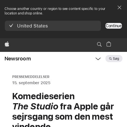
Choose another country or region to see content specific to your
location and shop online.
United States
Continue
Apple
Newsroom
Søg
Open
Newsroom
navigation
PRESSEMEDDELELSER
15. september 2025
Komedieserien
The Studio
fra Apple går
sejrsgang som den mest
vindende