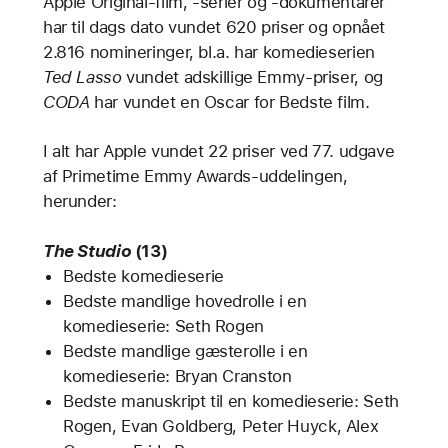
Apple Original-film, -serier og -dokumentarer
har til dags dato vundet 620 priser og opnået
2.816 nomineringer, bl.a. har komedieserien
Ted Lasso
vundet adskillige Emmy-priser, og
CODA
har vundet en Oscar for Bedste film.
I alt har Apple vundet 22 priser ved 77. udgave
af Primetime Emmy Awards-uddelingen,
herunder:
The Studio
(13)
Bedste komedieserie
Bedste mandlige hovedrolle i en
komedieserie: Seth Rogen
Bedste mandlige gæsterolle i en
komedieserie: Bryan Cranston
Bedste manuskript til en komedieserie: Seth
Rogen, Evan Goldberg, Peter Huyck, Alex