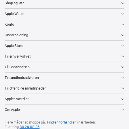
Shop og lær
birolle
i
Apple Wallet
en
Konto
dramaserie
og
Underholdning
Britt
Apple Store
Lower
Til erhvervslivet
som
Bedste
Til uddannelsen
kvindelige
Til sundhedssektoren
hovedrolle
Til offentlige myndigheder
Slow
Apples værdier
Horses
vinder
Om Apple
prisen
for
Flere måder at shoppe på:
Find en forhandler
i nærheden.
Eller ring
80 24 08 35
.