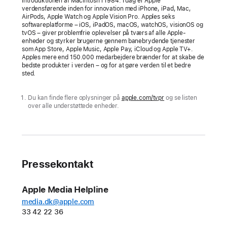
introduktionen af Macintosh i 1984. I dag er Apple
og
verdensførende inden for innovation med iPhone, iPad, Mac,
det
AirPods, Apple Watch og Apple Vision Pro. Apples seks
softwareplatforme – iOS, iPadOS, macOS, watchOS, visionOS og
globale
tvOS – giver problemfrie oplevelser på tværs af alle Apple-
hit
enheder og styrker brugerne gennem banebrydende tjenester
som App Store, Apple Music, Apple Pay, iCloud og Apple TV+.
Severance
Apples mere end 150.000 medarbejdere brænder for at skabe de
topper
bedste produkter i verden – og for at gøre verden til et bedre
sted.
som
den
Du kan finde flere oplysninger på
apple.com/tvpr
og se listen
mest
over alle understøttede enheder.
prisvindende
dramaserie
ved
den
Pressekontakt
77. udgave
af
Apple Media Helpline
Primetime
media.dk@apple.com
Emmy
33 42 22 36
Awards-