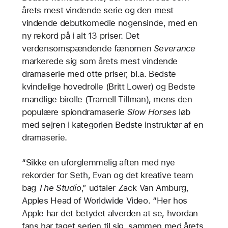
årets mest vindende serie og den mest
vindende debutkomedie nogensinde, med en
ny rekord på i alt 13 priser. Det
verdensomspændende fænomen
Severance
markerede sig som årets mest vindende
dramaserie med otte priser, bl.a. Bedste
kvindelige hovedrolle (Britt Lower) og Bedste
mandlige birolle (Tramell Tillman), mens den
populære spiondramaserie
Slow Horses
løb
med sejren i kategorien Bedste instruktør af en
dramaserie.
“Sikke en uforglemmelig aften med nye
rekorder for Seth, Evan og det kreative team
bag
The Studio
,” udtaler Zack Van Amburg,
Apples Head of Worldwide Video. “Her hos
Apple har det betydet alverden at se, hvordan
fans har taget serien til sig, sammen med årets