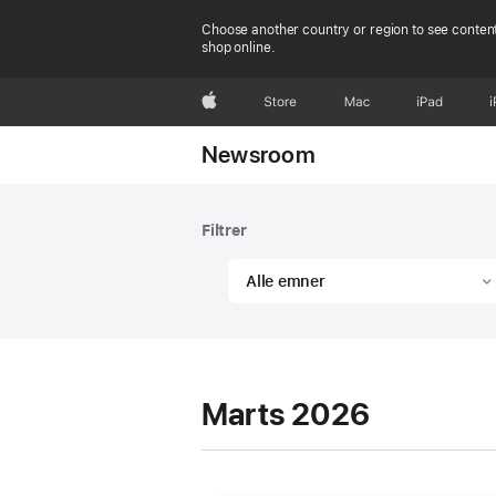
Choose another country or region to see content
shop online.
Apple
Store
Mac
iPad
Newsroom
Arkiv
Filter
Filtrer
Alle emner
Marts 2026