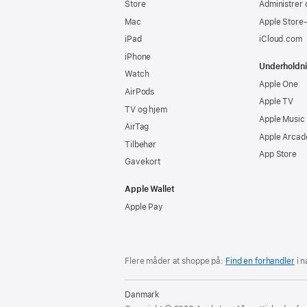
Store
Administrer 
Mac
Apple Store
iPad
iCloud.com
iPhone
Underholdn
Watch
Apple One
AirPods
Apple TV
TV og hjem
Apple Music
AirTag
Apple Arcad
Tilbehør
App Store
Gavekort
Apple Wallet
Apple Pay
Flere måder at shoppe på:
Find en forhandler
i 
Danmark