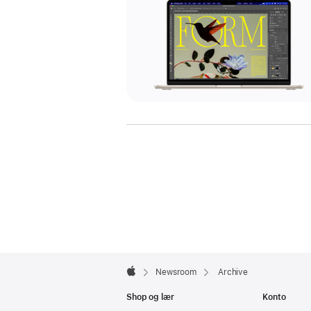
Apple
Footer

Newsroom
Archive
Apple
Shop og lær
Konto