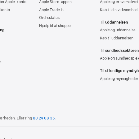
din Apple-konto
Apple Store-appen
Apple og erhvervslivet
-konto
Apple Trade In
Køb til din virksomhed
Ordrestatus
Til uddannelsen
Hjælp til at shoppe
ing
Apple og uddannelse
Køb til uddannelsen
Til sundhedssektoren
Apple og sundhedsplej
e
Til offentlige myndig
Apple og myndigheder
nærheden.
Eller ring
80 24 08 35
.