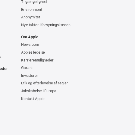
Tilgængelighed
Environment
Anonymitet
Nye takter i forsyningskæden
Om Apple
Newsroom
Apples ledelse
e
Karrieremuligheder
Garanti
heder
Investorer
Etik og efterlevelse af regler
Jobskabelse i Europa
Kontakt Apple