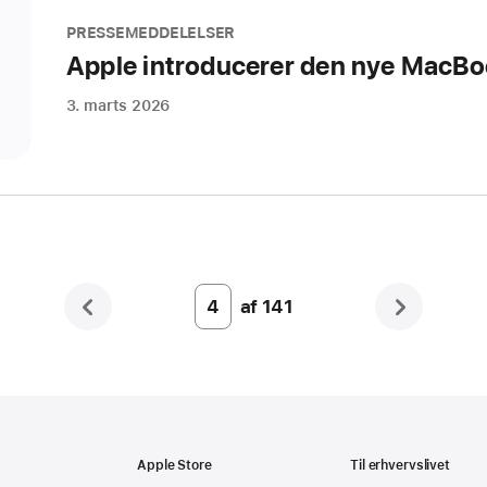
PRESSEMEDDELELSER
Apple introducerer den nye MacB
3. marts 2026
af
141
Page
Number
4
Apple Store
Til erhvervslivet