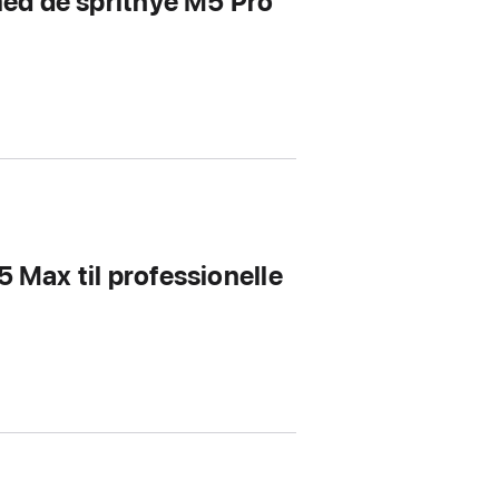
ed de spritnye M5 Pro
5 Max til professionelle