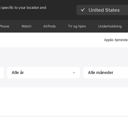
 specific to your location and
United States
iPhone
Watch
AirPods
TV og hjem
Underholdning
Apple-tjeneste
Alle år
Alle måneder