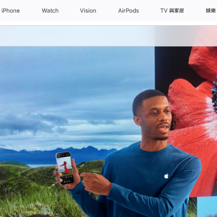
iPhone
Watch
Vision
AirPods
TV 與家居
娛樂
日常課程
親子