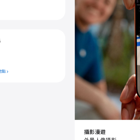
手
地點
攝⁠影漫⁠遊