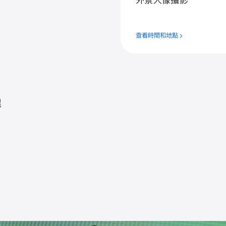
外⁠景人⁠像攝⁠影
查看時間和地點
程