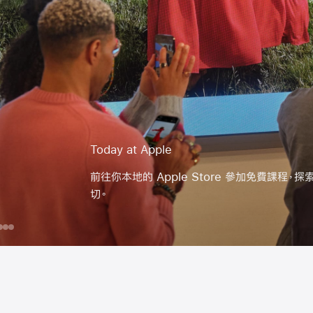
Today at Apple
前往你本地的 Apple Store 參加免費課程，探索
切。
day
為
Mac
iPhone
Apple
你
Intelligence
ple
的
團
體