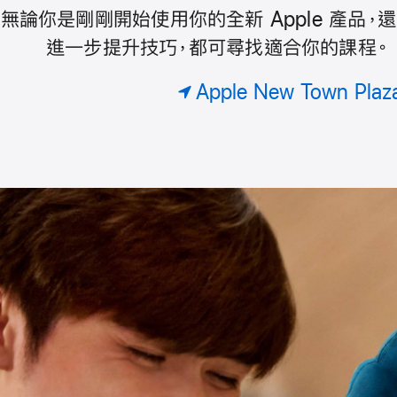
預
無論你是剛剛開始使用你的全新 Apple 產品，
Today
約
進一步提升技巧，都可尋找適合你的課程。
專
屬
at
Apple New Town Plaz
課
程
Apple