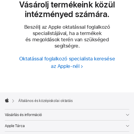
Vásárolj termékeink közül
intézményed számára.
Beszélj az Apple oktatással foglalkozó
specialistájával, ha a termékek
és megoldások terén van szükséged
segítségre.
Oktatással foglalkozó specialista keresése
az Apple-nél
Apple-
lábléc

Általános és középiskolai oktatás
Apple
Vásárlás és információ
Apple Tárca