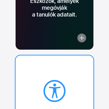
Eszközök, amelyek
megóvják
a tanulók adatait.