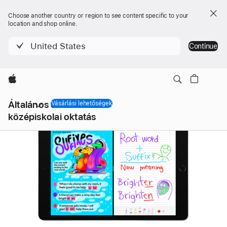
Choose another country or region to see content specific to your
location and shop online.
United States
Continue
Apple
Helyi
Általános és
navigáció
Vásárlási lehetőségek
Menü
középiskolai oktatás
megnyitása