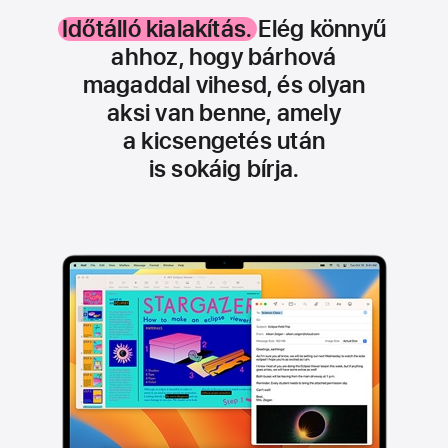
Időtálló kialakítás.
Elég könnyű
ahhoz, hogy bárhová
magaddal vihesd, és olyan
aksi van benne, amely
a kicsengetés után
is sokáig bírja.