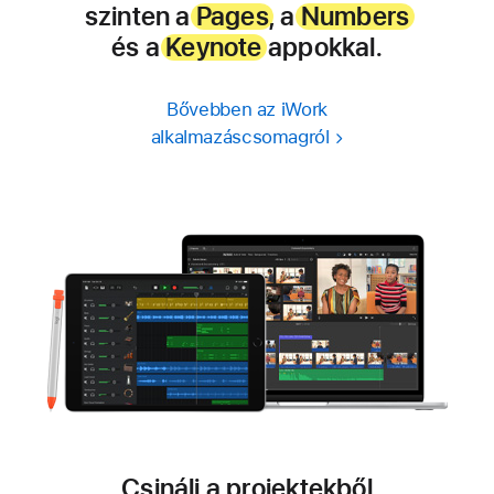
szinten a
Pages
, a
Numbers
és a
Keynote
appokkal.
Bővebben az iWork
alkalmazáscsomagról
Csinálj a projektekből