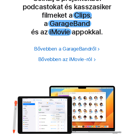
podcastokat
és kasszasiker
filmeket
a
Clips
,
a
GarageBand
és az
iMovie
appokkal.
Bővebben a GarageBandről
Bővebben az iMovie-ról