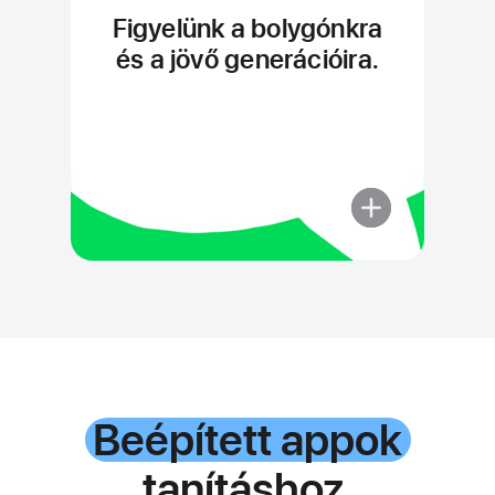
Figyelünk a bolygónkra
és a jövő generációira.
Beépített appok
tanításhoz,