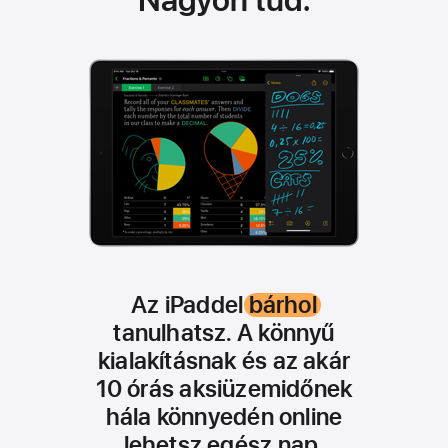
Nagyon tud.
Az iPaddel
bárhol
tanulhatsz. A könnyű
kialakításnak és az akár
10 órás aksiüzemidőnek
hála könnyedén online
lehetsz egész nap.