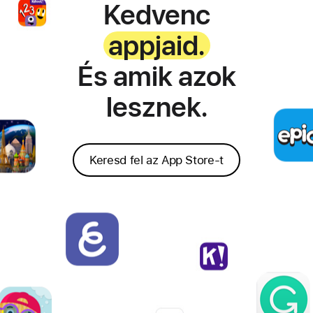
Kedvenc
appjaid.
És amik azok
lesznek.
Keresd fel az App Store-t