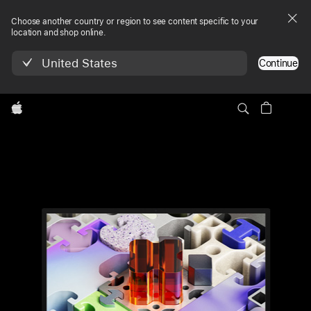
Choose another country or region to see content specific to your
location and shop online.
United States
Continue
Local
Apple
Studio Display XDR
Nav
구입하기
Studio Display XDR
메뉴