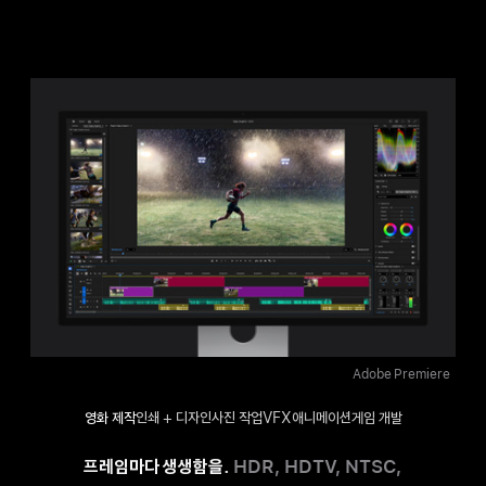
Houdini + Maxon Redshift
Autodesk Flame
Adobe InDesign
Capture One
Unity Editor
Adobe Premiere
영화 제작
인쇄 + 디자인
사진 작업
VFX
애니메이션
게임 개발
프레임마다 생생함을.
HDR, HDTV, NTSC,