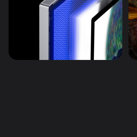
미니 LED
밝기와 대비
120Hz 재생률
Thunderbolt 5 포트
센터 스테이지