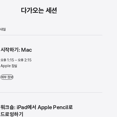
다가오는 세션
내일
시⁠작⁠하⁠기⁠: Mac
오후 1:15 – 오후 2:15
Apple 잠실
시⁠작⁠하⁠기⁠: Mac - 오후 1:15 – 오후 2:15 - Apple 잠실
세부 정보
워⁠크⁠숍⁠: iPad⁠에⁠서 Apple Pencil⁠로
드⁠로⁠잉⁠하⁠기