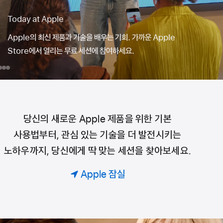
당신만의 그룹 세션을 예약해 보세요.
코딩, 디자인, 사진까지. 공통의 관심사에 딱 맞는 세션을
골라보세요. 각자 즐겨 쓰는 기기로 배우고, 창작하고, 각종 활용
팁도 얻어가실 수 있어요.
day
당신만의
Mac
iPad⁠에⁠서
iPhone
그룹
Apple Pencil⁠로
ple
세션을
드⁠로⁠잉⁠하⁠기
예약해
당신의 새로운 Apple 제품을 위한 기본
Today
세요.
사용법부터, 관심 있는 기술을 더 발전시키는
노하우까지, 당신에게 딱 맞는 세션을 찾아보세요.
at
Apple 잠실
Apple