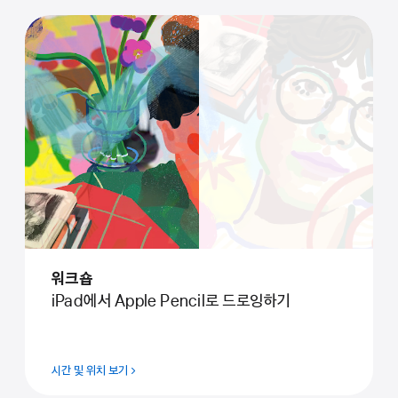
워⁠크⁠숍
iPad⁠에⁠서 Apple Pencil⁠로 드⁠로⁠잉⁠하⁠기
시간 및 위치 보기