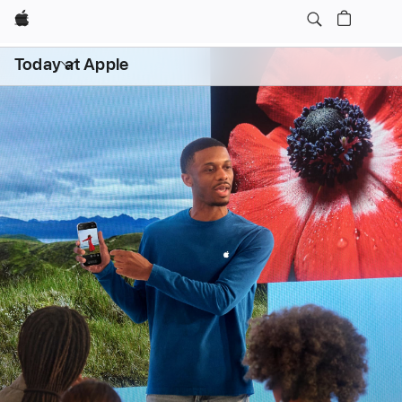
Apple
데일리 세션
어린이・가족 프로그램
메뉴
Today at Apple
열기