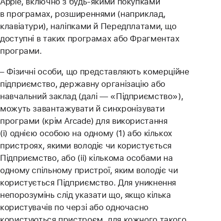
Apple, включно з будь-якими покупками
в програмах, розширеннями (наприклад,
клавіатури), наліпками й Передплатами, що
доступні в таких програмах або Фрагментах
програми.
– Фізичні особи, що представляють комерційне
підприємство, державну організацію або
навчальний заклад (далі — «Підприємство»),
можуть завантажувати й синхронізувати
програми (крім Arcade) для використання
(i) однією особою на одному (1) або кількох
пристроях, якими володіє чи користується
Підприємство, або (ii) кількома особами на
одному спільному пристрої, яким володіє чи
користується Підприємство. Для уникнення
непорозумінь слід указати що, якщо кілька
користувачів по черзі або одночасно
користуються пристроєм, для кожного такого