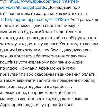
тут:
https://www.apple.com/legal/internet-
services/itunes/giftcards
. Докладніше про
стягнення оплати за Транзакції див. в статті
http://support.apple.com/HT201359
. Усі Транзакції
є остаточними. Ціни на Контент можуть
змінитися в будь-який час. Якщо технічні
неполадки перешкоджають або необґрунтовано
затримують доставку вашого Контенту, то вашим
єдиним і виключним засобом відшкодування є
заміна Контенту або повернення сплачених
коштів (в установленому компанією Apple
порядку). Компанія Apple може інколи
призупиняти або скасовувати виконання оплати,
а також відхиляти запити на повернення коштів,
якщо знаходить докази шахрайства,
зловживання, неправомірної або іншої
маніпулятивної поведінки, які дають компанії
Apple право подати зустрічний позов.