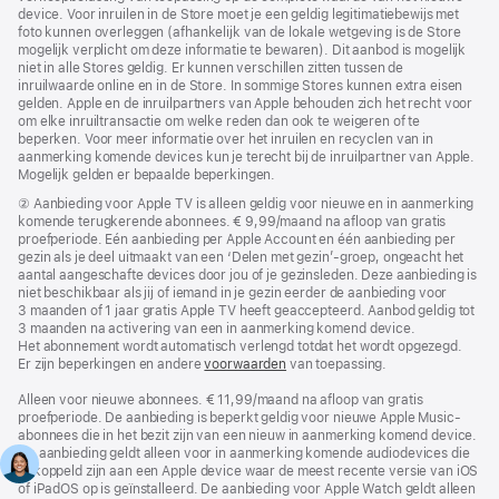
device. Voor inruilen in de Store moet je een geldig legitimatie­bewijs met
foto kunnen overleggen (afhankelijk van de lokale wetgeving is de Store
mogelijk verplicht om deze informatie te bewaren). Dit aanbod is mogelijk
niet in alle Stores geldig. Er kunnen verschillen zitten tussen de
inruilwaarde online en in de Store. In sommige Stores kunnen extra eisen
gelden. Apple en de inruilpartners van Apple behouden zich het recht voor
om elke inruiltransactie om welke reden dan ook te weigeren of te
beperken. Voor meer informatie over het inruilen en recyclen van in
aanmerking komende devices kun je terecht bij de inruilpartner van Apple.
Mogelijk gelden er bepaalde beperkingen.
Voetnoot
② Aanbieding voor Apple TV is alleen geldig voor nieuwe en in aanmerking
komende terugkerende abonnees. € 9,99/maand na afloop van gratis
proefperiode. Eén aanbieding per Apple Account en één aanbieding per
gezin als je deel uitmaakt van een ‘Delen met gezin’-groep, ongeacht het
aantal aangeschafte devices door jou of je gezinsleden. Deze aanbieding is
niet beschikbaar als jij of iemand in je gezin eerder de aanbieding voor
3 maanden of 1 jaar gratis Apple TV heeft geaccepteerd. Aanbod geldig tot
3 maanden na activering van een in aanmerking komend device.
Het abonnement wordt automatisch verlengd totdat het wordt opgezegd.
Er zijn beperkingen en andere
voorwaarden
van toepassing.
Alleen voor nieuwe abonnees. € 11,99/maand na afloop van gratis
proefperiode. De aanbieding is beperkt geldig voor nieuwe Apple Music-
abonnees die in het bezit zijn van een nieuw in aanmerking komend device.
De aanbieding geldt alleen voor in aanmerking komende audiodevices die
gekoppeld zijn aan een Apple device waar de meest recente versie van iOS
of iPadOS op is geïnstalleerd. De aanbieding voor Apple Watch geldt alleen