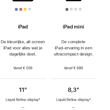
iPad
iPad mini
De kleurrijke, all‑screen
De complete
iPad voor alles wat je
iPad‑ervaring in een
dagelijks doet.
ultracompact design.
Vanaf € 509
Vanaf € 689
11"
8,3"
Liquid Retina‑display
3
Liquid Retina‑display
3
Voetnoot
Voetnoot
—
Geen
—
Geen