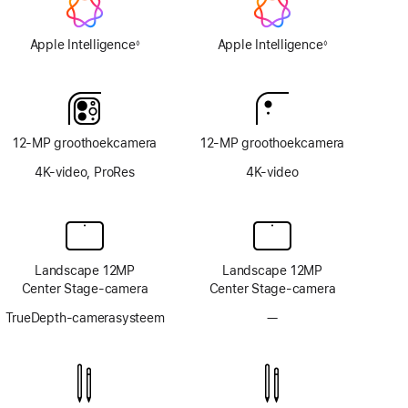
Apple Intelligence
Apple Intelligence
◊
◊
Voetnoot
Voetnoot
12‑MP groothoekcamera
12‑MP groothoekcamera
4K-video, ProRes
4K-video
Landscape 12MP
Landscape 12MP
Center Stage-camera
Center Stage-camera
TrueDepth-camerasysteem
—
Geen
TrueDepth-
camerasysteem