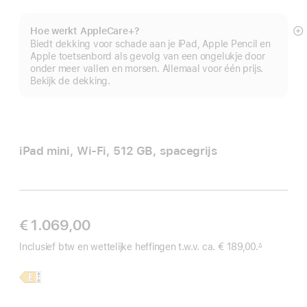
Hoe werkt AppleCare+?
M
Biedt dekking voor schade aan je iPad, Apple Pencil en
Apple toetsenbord als gevolg van een ongelukje door
onder meer vallen en morsen. Allemaal voor één prijs.
Bekijk de dekking.
iPad mini, Wi‑Fi, 512 GB, spacegrijs
€ 1.069,00
Inclusief btw en wettelijke heffingen t.w.v. ca.
€ 189,00.
∆
 Voetnoot 
Meer
iPad
informatie,
mini