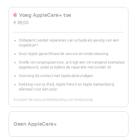
Voeg AppleCare+ toe
€ 89,00
Onbeperkt aantal reparaties van schade als gevolg van een
ongelukje
∆∆
Voetnoot
Door Apple gecertificeerde service en ondersteuning
Snelle vervangingsservice: je krijgt een vervangend exemplaar
opgestuurd, zodat je tijdens de reparatie niet zonder zit
Voorrang bij contact met Apple deskundigen
Dekking voor je iPad, Apple Pencil en Apple toetsenbord,
allemaal voor één prijs
※
Voetnoot
Inclusief de assurantiebelasting van toepassing
Geen AppleCare+