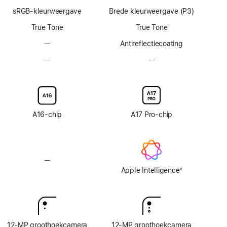
ProMotion-
ProMotion-
sRGB-kleurweergave
Brede kleurweergave (P3)
technologie
technologie
True Tone
True Tone
—
Geen
Anti­reflectie­­­coating
antireflectiecoating
—
Geen
—
Geen
optie
optie
voor
voor
display
display
van
van
glas
glas
A16‑chip
A17 Pro-chip
met
met
nanotextuur
nanotextuur
—
Geen
Apple Intelligence
Apple Intelligence
◊
Voetnoot
12‑MP groothoekcamera
12‑MP groothoekcamera