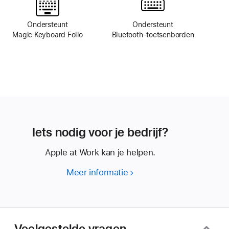
Ondersteunt
Ondersteunt
Magic Keyboard Folio
Bluetooth‑toetsenborden
Iets nodig voor je bedrijf?
Apple at Work kan je helpen.
Meer informatie
Iets
nodig
voor
je
bedrijf?
Veelgestelde vragen