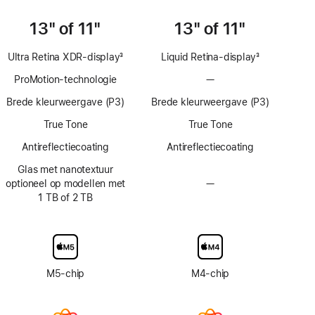
13" of 11"
13" of 11"
Ultra Retina XDR-display
3
Liquid Retina‑display
3
Voetnoot
Voetnoot
ProMotion-technologie
—
Geen
ProMotion-
Brede kleurweergave (P3)
Brede kleurweergave (P3)
technologie
True Tone
True Tone
Anti­reflectie­­­coating
Anti­reflectie­­­coating
Glas met nanotextuur
optioneel op modellen met
—
Geen
1 TB of 2 TB
optie
voor
display
van
glas
met
M5‑chip
M4-chip
nanotextuur