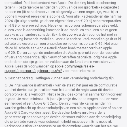
compatibel iPad-toetsenbord van Apple. De dekking biedt bescherming
tegen (i) batterijen die minder dan 80% van de oorspronkelijke capaciteit
hebben en (ii) schade­voorvallen als gevolg van een ongelukje, waarbij er
voor elk voorval een eigen risico geldt. Voor alle iPad-modellen die na 1 mei
2024 zijn uitgebracht, geldt een eigen risico van € 29 bij scherm­reparaties
en € 99 bij overige schade. Het eigen risico voor schermreparaties geldt
alleen voor in aanmerking komende iPad-modellen en alleen als er geen
sprake is van andere schade. Bekijk de
voorwaarden
voor de lijst met in
aanmerking komende modellen. Voor alle andere iPad-modellen geldt er bij
schade als gevolg van een ongelukje een eigen risico van € 49. Het eigen
risico bij schade aan Apple Pencil of een iPad-toetsenbord van Apple
is € 29. De vervangende onderdelen die Apple gebruikt voor de reparatie-
of vervangings­­service, zijn nieuw of betreffen gebruikte, originele Apple
onderdelen die zijn getest en voldoen aan de functionele vereisten van
Apple. Lees de voorwaarden op
apple.com/nl/legal/sales-
support/applecare/applecareplus/nl/
voor meer informatie.
Voetnoot
∆ Geschat bedrag. Heffingen kunnen aan verandering onderhevig zijn.
Voetnoot
① De inruilwaarde is afhankelijk van de staat, het jaar en de configuratie
van het device dat je inruilt en van het land of de regio waar dit device
oorspronkelijk is verkocht. Niet alle devices komen in aanmerking voor een
tegoed. Je moet minimaal 18 jaar zijn om je device te mogen inruilen voor
een tegoed of een Apple Gift Card. De inruilwaarde kan in mindering
worden gebracht op de aanschafprijs van een nieuw Apple device of op een
Apple Gift Card worden gezet. De daadwerkelijke inruil­waarde is
gebaseerd op het ontvangen device dat moet voldoen aan de omschrijving
die je ten tijde van de waarde­bepaling hebt opgegeven. Er is mogelijk
verkoop­belasting van toepassing op de complete waarde van het nieuwe