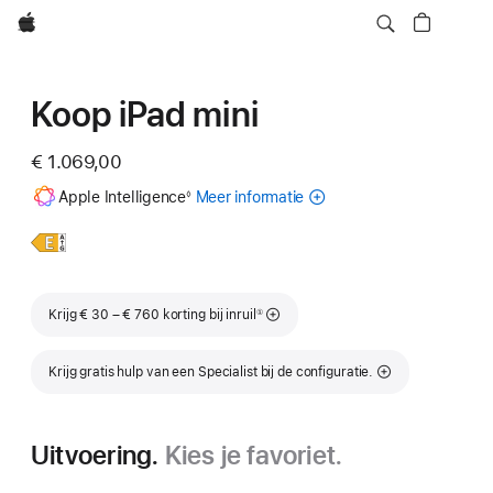
Apple
Koop iPad mini
€ 1.069,00
Voetnoot
Apple Intelligence
Meer informatie
over
◊
Apple Intelligence
voor
Meer
iPad
iPad
informatie,
mini
Voetnoot
Krijg € 30 – € 760 korting bij inruil
①
Krijg gratis hulp van een Specialist bij de configuratie.
Uitvoering.
Kies je favoriet.