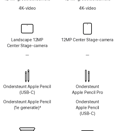
4K-video
4K-video
Landscape 12MP
12MP Center Stage-camera
Center Stage-camera
—
Geen
—
Geen
TrueDepth-
TrueDepth-
camerasysteem
camerasysteem
Ondersteunt Apple Pencil
Ondersteunt
(USB‑C)
Apple Pencil Pro
Ondersteunt Apple Pencil
Ondersteunt
(1e generatie)
4
Apple Pencil
Voetnoot
(USB‑C)