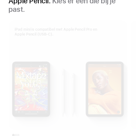
Apple Pencil.
Kies er een die bij je
past.
iPad mini is compatibel met Apple Pencil Pro en
Apple Pencil (USB‑C).