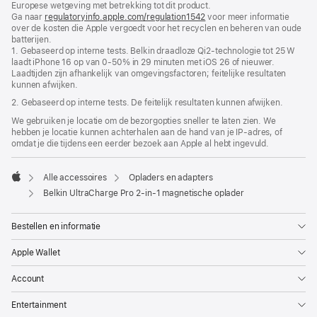
Europese wetgeving met betrekking tot dit product.
Ga naar
regulatoryinfo.apple.com/regulation1542
(wordt
voor meer informatie
over de kosten die Apple vergoedt voor het recyclen en beheren van oude
in
batterijen.
nieuw
1. Gebaseerd op interne tests. Belkin draadloze Qi2-technologie tot 25 W
venster
laadt iPhone 16 op van 0-50% in 29 minuten met iOS 26 of nieuwer.
geopend)
Laadtijden zijn afhankelijk van omgevingsfactoren; feitelijke resultaten
kunnen afwijken.
2. Gebaseerd op interne tests. De feitelijk resultaten kunnen afwijken.
We gebruiken je locatie om de bezorgopties sneller te laten zien. We
hebben je locatie kunnen achterhalen aan de hand van je IP-adres, of
omdat je die tijdens een eerder bezoek aan Apple al hebt ingevuld.
Alle accessoires
Opladers en adapters
Apple
Belkin UltraCharge Pro 2-in-1 magnetische oplader
Bestellen en informatie
Apple Wallet
Account
Entertainment