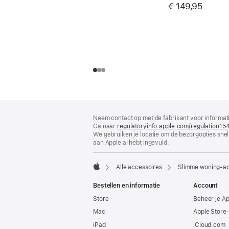
€ 149,95
Voettekst
voetnoten
Neem contact op met de fabrikant voor informati
Ga naar
regulatoryinfo.apple.com/regulation15
We gebruiken je locatie om de bezorgopties snell
aan Apple al hebt ingevuld.
Alle accessoires
Slimme woning-ac
Apple
Bestellen en informatie
Account
Store
Beheer je A
Mac
Apple Store
iPad
iCloud.com