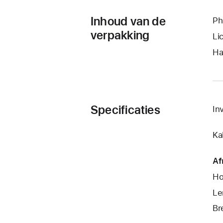
Inhoud van de
Ph
verpakking
Li
Ha
Specificaties
In
Ka
Af
Ho
Le
Br