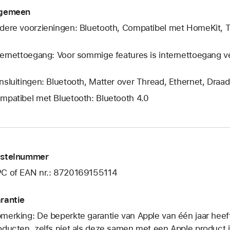
gemeen
dere voorzieningen: Bluetooth, Compatibel met HomeKit, 
ternettoegang: Voor sommige features is internettoegang ve
nsluitingen: Bluetooth, Matter over Thread, Ethernet, Draad
mpatibel met Bluetooth: Bluetooth 4.0
stelnummer
C of EAN nr.: 8720169155114
rantie
merking: De beperkte garantie van Apple van één jaar heef
oducten, zelfs niet als deze samen met een Apple product i