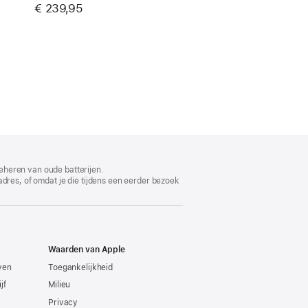
limme lampen (3 stuks)
€ 239,95
eheren van oude batterijen.
adres, of omdat je die tijdens een eerder bezoek
Waarden van Apple
even
Toegankelijkheid
jf
Milieu
Privacy