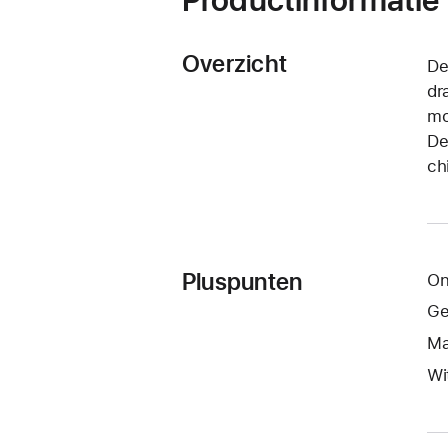
Overzicht
De
dr
mo
De
ch
Pluspunten
On
Ge
Ma
Wi