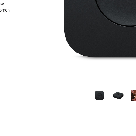
uw
gkomen