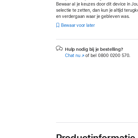
Bewaar al je keuzes door dit device in Jo
selectie te zetten, dan kun je altijd teru
en verdergaan waar je gebleven was.
Bewaar voor later
Hulp nodig bij je bestelling?
Chat nu
(Wordt
of bel
0800 0200 570.
in
nieuw
venster
geopend)
Productinformatie