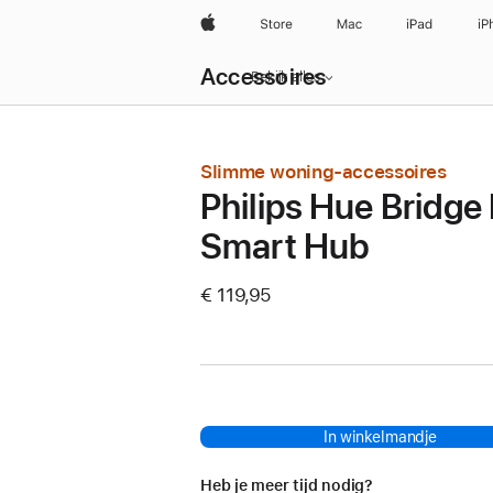
Apple
Store
Mac
iPad
iP
Local
Accessoires
Nav
Bekijk alles
Open
Menu
Slimme woning-accessoires
Philips Hue Bridge
Smart Hub
€ 119,95
In winkelmandje
Heb je meer tijd nodig?