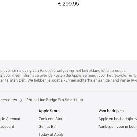
s
€ 299,95
e over de naleving van Europese wetgeving met betrekking tot dit product.
42
(wordt
voor meer informatie over de kosten die Apple vergoedt voor het recyclen en b
er te laten zien. We hebben je locatie kunnen achterhalen aan de hand van je IP-
in
nieuw
venster
geopend)
cessoires
Philips Hue Bridge Pro Smart Hub
Apple Store
Voor bedrijven
pple Account
Zoek een Store
Apple en het bedrijfsl
-account
Genius Bar
Aankopen voor je bedri
Today at Apple