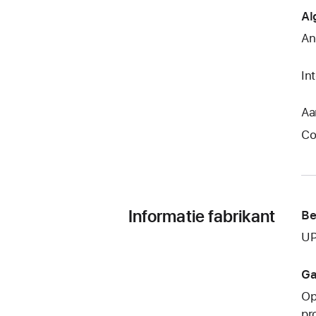
Al
An
In
Aa
Co
Informatie fabrikant
Be
UP
Ga
Op
pr