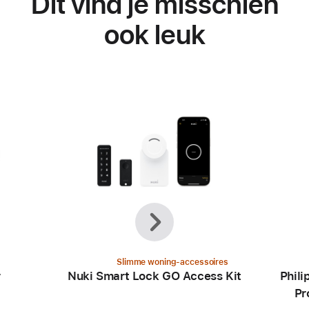
Dit vind je misschien
ook leuk
Vorige
Volgende
Slimme woning-accessoires
r
Nuki Smart Lock GO Access Kit
Phili
Pr