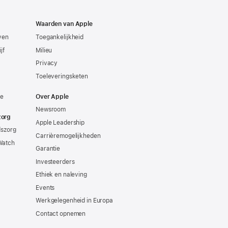
Waarden van Apple
even
Toegankelijkheid
jf
Milieu
Privacy
Toeleveringsketen
ie
Over Apple
Newsroom
zorg
Apple Leadership
dszorg
Carrièremogelijkheden
Watch
Garantie
Investeerders
Ethiek en naleving
Events
Werkgelegenheid in Europa
Contact opnemen