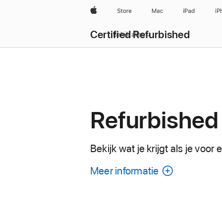
Apple
Store
Mac
iPad
iP
Certified Refurbished
Bekijk alles
Refurbished
Bekijk wat je krijgt als je voor
Meer informatie
over
elke
refurbishe
Mac.