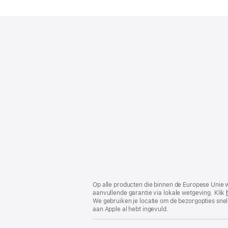
Voettekst
voetnoten
Op alle producten die binnen de Europese Unie 
aanvullende garantie via lokale wetgeving. Klik
We gebruiken je locatie om de bezorgopties snell
aan Apple al hebt ingevuld.