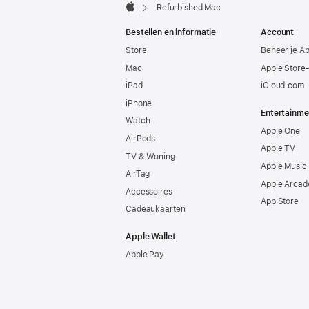
Refurbished Mac
Apple
Bestellen en informatie
Account
Store
Beheer je A
Mac
Apple Store
iPad
iCloud.com
iPhone
Entertainme
Watch
Apple One
AirPods
Apple TV
TV & Woning
Apple Music
AirTag
Apple Arcad
Accessoires
App Store
Cadeaukaarten
Apple Wallet
Apple Pay