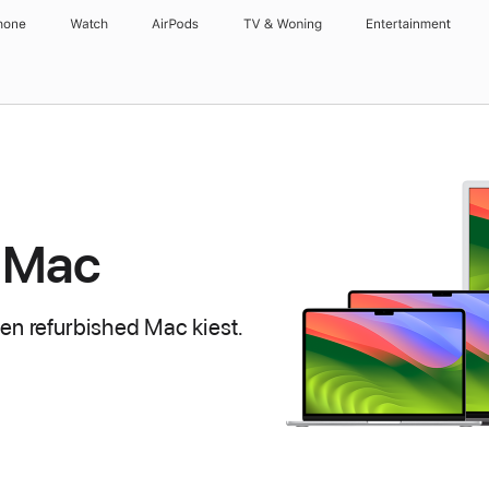
hone
Watch
AirPods
TV & Woning
Entertainment
 Mac
 een refurbished Mac kiest.
d