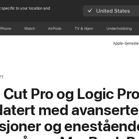
 specific to your location and
United States
iPhone
Watch
AirPods
TV og Hjem
Underholdning
Apple-tjeneste
21
l Cut Pro og Logic Pro
atert med avanserte
sjoner og eneståend