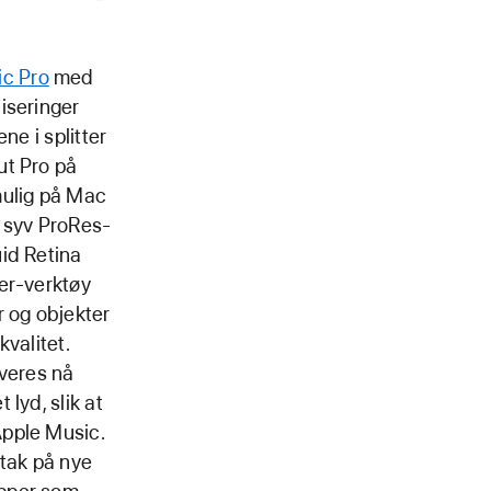
ic Pro
med
iseringer
ne i splitter
ut Pro på
mulig på Mac
v syv ProRes-
id Retina
er-verktøy
r og objekter
valitet.
everes nå
lyd, slik at
Apple Music.
ptak på nye