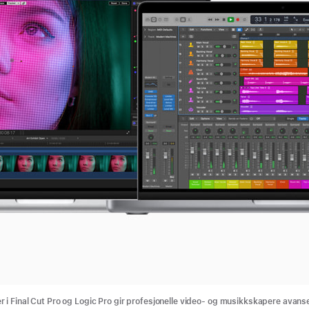
 i Final Cut Pro og Logic Pro gir profesjonelle video- og musikkskapere avans