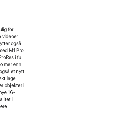
lig for
e videoer
ytter også
 med M1 Pro
oRes i full
eo mer enn
også et nytt
skt lage
r objekter i
 nye 16-
itet i
kere