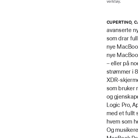
verktøy.
CUPERTINO, C
avanserte ny
som drar ful
nye MacBook 
nye MacBook 
– eller på n
strømmer i 8
XDR-skjermen
som bruker m
og gjenskape
Logic Pro, A
med et fullt
hvem som hel
Og musikere 