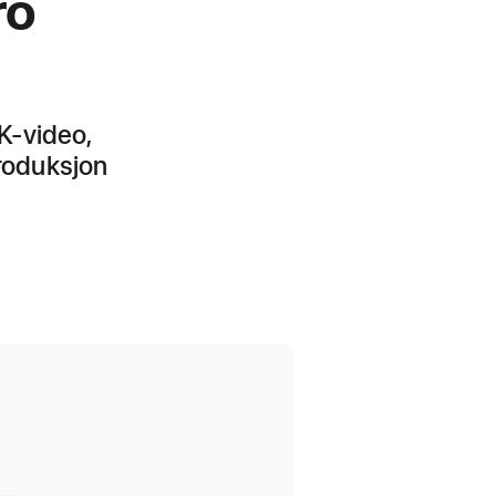
ro
8K-video,
produksjon