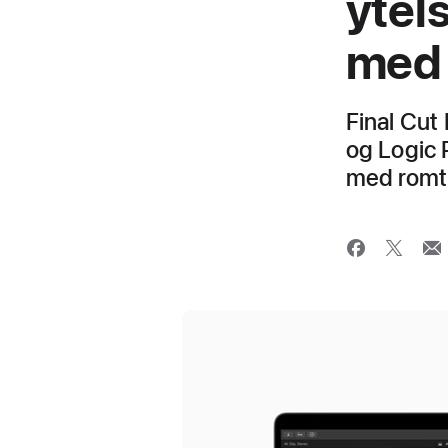
ytel
med 
Final Cut 
og Logic 
med romti