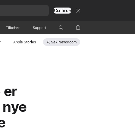
Continue
Tilbehør
Support
Søk
Newsroom
r
Apple Stories
 er
 nye
e