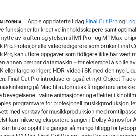
Apple oppdaterte i dag
Final Cut Pro
og
Log
ALIFORNIA
e funksjoner for kreative innholdsskapere samt optimal
l nytte av kraften og ytelsen til M1 Pro- og M1 Max-chipe
Pro. Profesjonelle videoredigerere som bruker Final C
Pro, kan utføre oppgaver som tidligere ikke har vært 
oen annen bærbar datamaskin – for eksempel å spille a
K eller fargekorrigere HDR-video i 8K med den nye Liqu
. Final Cut Pro introduserer også et nytt Object Track
askinlæring på Mac til automatisk å registrere ansikte
 bevegelsene i vakre animasjoner og effekter i kinofilmk
pples programvare for profesjonell musikkproduksjon, l
 sett med verktøy for musikkproduksjon med romtilpasset 
st kan mikse og eksportere sanger i Dolby Atmos for 
kan bruke opptil tre ganger så mange tillegg for lydop