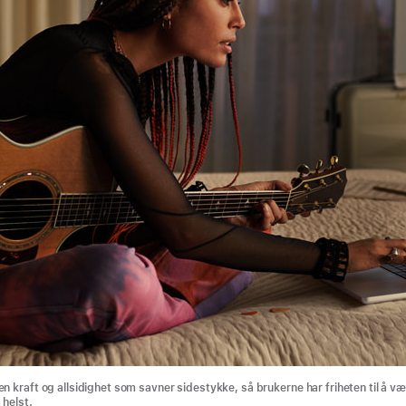
n kraft og allsidighet som savner sidestykke, så brukerne har friheten til å v
 helst.