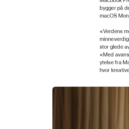
MacBook Pro
bygger på d
macOS Monter
«Verdens mes
minneverdige
stor glede a
«Med avanser
ytelse fra M
hvor kreativ