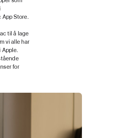
apper som
i
 App Store.
c til å lage
m vi alle har
i Apple.
estående
nser for