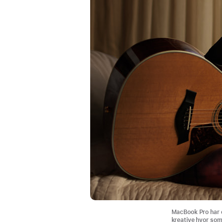
MacBook Pro har e
kreative hvor som