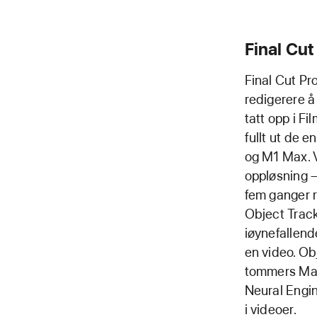
Final Cut
Final Cut Pr
redigerere å
tatt opp i F
fullt ut de 
og M1 Max. V
oppløsning –
fem ganger r
Object Track
iøynefallende
en video. Ob
tommers MacB
Neural Engin
i videoer.