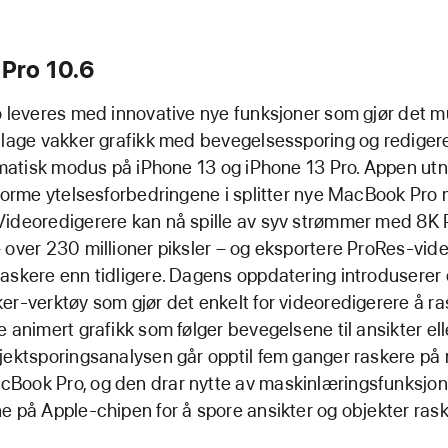
 Pro 10.6
o leveres med innovative nye funksjoner som gjør det mu
 lage vakker grafikk med bevegelsessporing og rediger
ilmatisk modus på iPhone 13 og iPhone 13 Pro. Appen utn
enorme ytelsesforbedringene i splitter nye MacBook Pro
ideoredigerere kan nå spille av syv strømmer med 8K Pr
 over 230 millioner piksler – og eksportere ProRes-vid
askere enn tidligere. Dagens oppdatering introduserer 
er-verktøy som gjør det enkelt for videoredigerere å ra
 animert grafikk som følger bevegelsene til ansikter elle
jektsporingsanalysen går opptil fem ganger raskere på
ook Pro, og den drar nytte av maskinlæringsfunksjonal
e på Apple-chipen for å spore ansikter og objekter ras