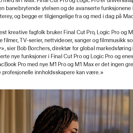
 med M1 Max. Final Cut Pro og Logic Pro er universal
en banebrytende ytelsen og de avanserte funksjonene 
ey, og begge er tilgjengelige fra og med i dag på Mac
t kreative fagfolk bruker Final Cut Pro, Logic Pro og Ma
 filmer, TV-serier, nettvideoer, sanger og filmmusikk so
v», sier Bob Borchers, direktør for global markedsføring 
te nye funksjoner i Final Cut Pro og Logic Pro og en
acBook Pro med nye M1 Pro og M1 Max er det ingen gre
e profesjonelle innholdsskapere kan være.»