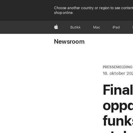
Choose another country or region to see content
shop online.
Apple
Butikk
Mac
iPad
Newsroom
PRESSEMELDING
18. oktober 20
Fina
oppd
funk