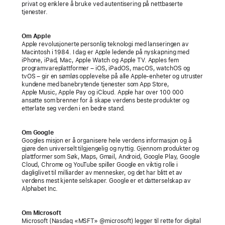
seg
privat og enklere å bruke ved autentisering på nettbaserte
tjenester.
til
å
Om Apple
utvide
Apple revolusjonerte personlig teknologi med lanseringen av
støtten
Macintosh i 1984. I dag er Apple ledende på nyskapning med
iPhone, iPad, Mac, Apple Watch og Apple TV. Apples fem
til
programvareplattformer – iOS, iPadOS, macOS, watchOS og
FIDO-
tvOS – gir en sømløs opplevelse på alle Apple-enheter og utruster
kundene med banebrytende tjenester som App Store,
standarden
Apple Music, Apple Pay og iCloud. Apple har over 100 000
ansatte som brenner for å skape verdens beste produkter og
for
etterlate seg verden i en bedre stand.
å
fremskynde
Om Google
bruken
Googles misjon er å organisere hele verdens informasjon og å
gjøre den universelt tilgjengelig og nyttig. Gjennom produkter og
av
plattformer som Søk, Maps, Gmail, Android, Google Play, Google
pålogging
Cloud, Chrome og YouTube spiller Google en viktig rolle i
dagliglivet til milliarder av mennesker, og det har blitt et av
uten
verdens mest kjente selskaper. Google er et datterselskap av
passord
Alphabet Inc.
Raskere,
Om Microsoft
enklere
Microsoft (Nasdaq «MSFT» @microsoft) legger til rette for digital