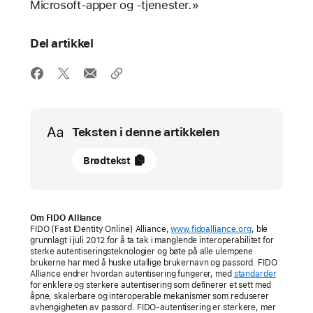
Microsoft-apper og -tjenester.»
Del artikkel
Media
Teksten i denne artikkelen
mai
Brødtekst
2022
PRESSEMELDING
Om FIDO Alliance
Apple,
FIDO (Fast IDentity Online) Alliance,
www.fidoalliance.org
, ble
grunnlagt i juli 2012 for å ta tak i manglende interoperabilitet for
Google
sterke autentiseringsteknologier og bøte på alle ulempene
og
brukerne har med å huske utallige brukernavn og passord. FIDO
Alliance endrer hvordan autentisering fungerer, med
standarder
Microsoft
for enklere og sterkere autentisering som definerer et sett med
forplikter
åpne, skalerbare og interoperable mekanismer som reduserer
avhengigheten av passord. FIDO-autentisering er sterkere, mer