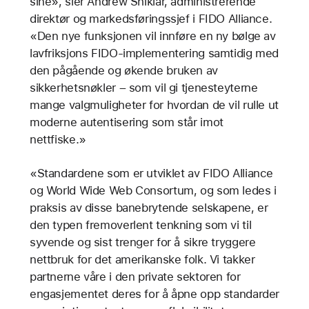
sine», sier Andrew Shikiar, administrerende
direktør og markedsføringssjef i FIDO Alliance.
«Den nye funksjonen vil innføre en ny bølge av
lavfriksjons FIDO-implementering samtidig med
den pågående og økende bruken av
sikkerhetsnøkler – som vil gi tjenesteyterne
mange valgmuligheter for hvordan de vil rulle ut
moderne autentisering som står imot
nettfiske.»
«Standardene som er utviklet av FIDO Alliance
og World Wide Web Consortum, og som ledes i
praksis av disse banebrytende selskapene, er
den typen fremoverlent tenkning som vi til
syvende og sist trenger for å sikre tryggere
nettbruk for det amerikanske folk. Vi takker
partnerne våre i den private sektoren for
engasjementet deres for å åpne opp standarder