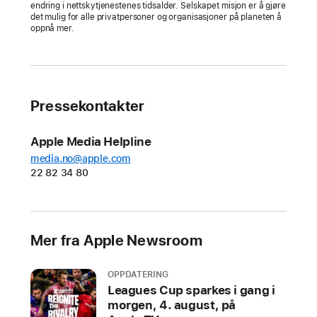
endring i nettskytjenestenes tidsalder. Selskapet misjon er å gjøre
og
det mulig for alle privatpersoner og organisasjoner på planeten å
oppnå mer.
sikrere
pålogging
blir
tilgjengelig
for
Pressekontakter
brukere
på
Apple Media Helpline
ledende
media.no@apple.com
enheter
22 82 34 80
og
plattformer
MOUNTAIN
Mer fra Apple Newsroom
VIEW,
CALIFORNIA
OPPDATERING
Leagues Cup sparkes i gang i
morgen, 4. august, på
I