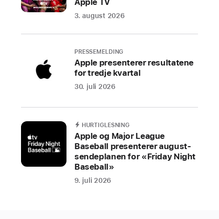
Apple TV
en
3. august 2026
felles
innsats
for
PRESSEMELDING
å
Apple presenterer resultatene
gjøre
for tredje kvartal
internett
30. juli 2026
mer
sikkert
og
HURTIGLESNING
brukervennlig
Apple og Major League
for
Baseball presenterer august-
alle
sendeplanen for «Friday Night
kunngjorde
Baseball»
Apple,
9. juli 2026
Google
og
Microsoft