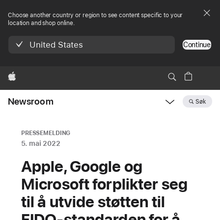
Choose another country or region to see content specific to your
location and shop online.
United States
Continue
Apple
Newsroom
Søk
Open
Newsroom
navigation
PRESSEMELDING
5. mai 2022
Apple, Google og
Microsoft forplikter seg
til å utvide støtten til
FIDO-standarden for å