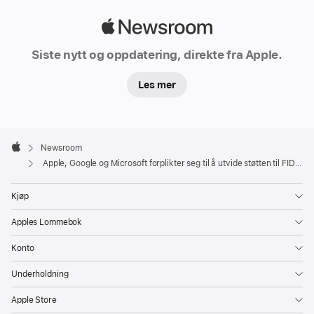
i
dag
Apple
at
Newsroom
Siste nytt og oppdatering, direkte fra Apple.
de
skal
Les mer
utvide
støtten
til
Apple
Footer

én
Newsroom
Apple
Apple, Google og Microsoft forplikter seg til å utvide støtten til FIDO-standarden
felles
påloggingsstandard
Kjøp
uten
passord,
Apples Lommebok
utviklet
Konto
av
FIDO-
Underholdning
alliansen
Apple Store
og