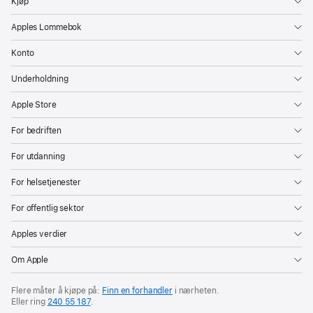
Kjøp
ganske
kreativ»,
Apples Lommebok
sier
Konto
Ibarra.
«Jeg
Underholdning
får
Apple Store
ideer
som
For bedriften
jeg
For utdanning
bare
må
For helsetjenester
få
For offentlig sektor
ned
Apples verdier
på
papiret.
Om Apple
Jeg
tegner
Flere måter å kjøpe på:
Finn en forhandler
i nærheten.
Eller ring
240 55 187
.
ting,