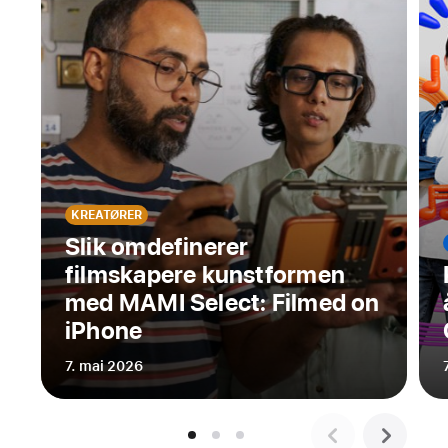
Angeles-
baserte
lærestedet
en
ny
generasjon
med
animatører,
VFX-
KREATØRER
artister
Slik omdefinerer
og
filmskapere kunstformen
Motion
med MAMI Select: Filmed on
Graphics-
iPhone
designere
7. mai 2026
Angela
Ibarra
fra
Burbank