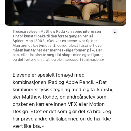
Tredjeårseleven Matthew Rada kan spore interessen
sin for kunst tilbake til den første gangen han så
Spider-Man i 2002. «Det var en scene hvor Spider-
Man tegnet kostymet sitt, og jeg ble så fascinert over
måten han tegnet den menneskelige formen på», sier
han. «Det inspirerte meg til å skape mine egne figurer,
og det førte igjen til at jeg ble interessert i animasjon.»
Elevene er spesielt fornøyd med
kombinasjonen iPad og Apple Pencil. «Det
kombinerer fysisk tegning med digital kunst»,
sier Matthew Rohde, en andreårselev som
ønsker en karriere innen VFX eller Motion
Design. «Det er det som gjør det så bra. Jeg
har prøvd andre digitalpenner, og de har ikke
vært like bra.»