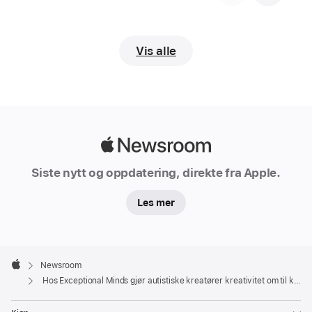
i
California
har
Vis alle
alltid
visst
at
hun
vil
Apple
jobbe
Newsroom
i
Siste nytt og oppdatering, direkte fra Apple.
et
Les mer
kreativt
yrke.
«Jeg
Apple
Footer

Newsroom
har
Apple
Hos Exceptional Minds gjør autistiske kreatører kreativitet om til karrierer
alltid
vært