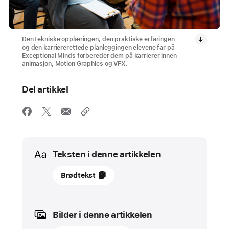
Den tekniske opplæringen, den praktiske erfaringen
og den karriererettede planleggingen elevene får på
Exceptional Minds forbereder dem på karrierer innen
animasjon, Motion Graphics og VFX.
Del artikkel
Media
Teksten i denne artikkelen
mars
Brødtekst
2023
Aktuelt
Bilder i denne artikkelen
Hos