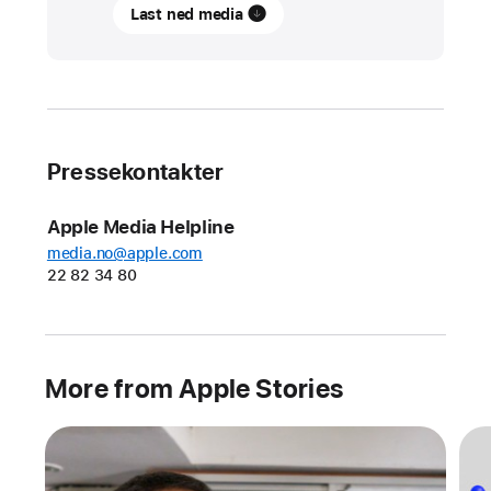
Last ned media
Exceptional
Minds
gjør
autistiske
kreatører
kreativitet
Pressekontakter
om
til
Apple Media Helpline
karrierer
media.no@apple.com
22 82 34 80
Med
støtte
fra
Apple
More from Apple Stories
forbereder
dette
veldedige
Los