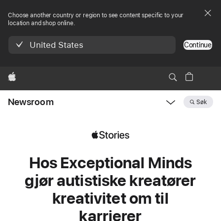
Choose another country or region to see content specific to your
location and shop online.
United States
Continue
Apple
Newsroom
Søk
Open
Newsroom
navigation
Hos Exceptional Minds
gjør autistiske kreatører
kreativitet om til
karrierer