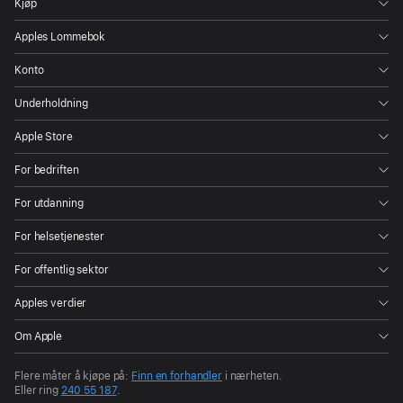
innsjø
Kjøp
med
Apples Lommebok
samme
navn.
Konto
Bondefamilier
Underholdning
har
slått
Apple Store
seg
For bedriften
ned
langs
For utdanning
den
For helsetjenester
vidstrakte
vannmassen.
For offentlig sektor
Bøndene
Apples verdier
brødfør
seg
Om Apple
på
Flere måter å kjøpe på:
Finn en forhandler
i nærheten.
innsjøens
Eller ring
240 55 187
.