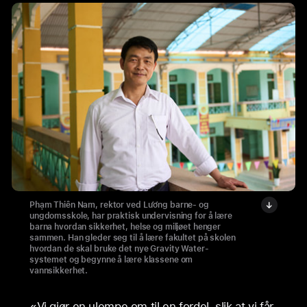
Phạm Thiên Nam, rektor ved Lương barne- og
ungdomsskole, har praktisk undervisning for å lære
barna hvordan sikkerhet, helse og miljøet henger
sammen. Han gleder seg til å lære fakultet på skolen
hvordan de skal bruke det nye Gravity Water-
systemet og begynne å lære klassene om
vannsikkerhet.
«Vi gjør en ulempe om til en fordel, slik at vi får