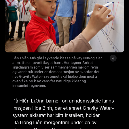
Bàn Thiên Anh går i syvende klasse på Vay Nua og sier
at matte er favorittfaget hans. Her tegner Anh et
linjediagram som viser sammenhengen mellom regn
og vannbruk under en demonstrasjon av hvordan det
nye Gravity Water-systemet skal hjelpe dem med å
overvåke bruk av vann fra naturlige kilder og
innsamlet regnvann.
På Hiền Lương barne- og ungdomsskole langs
innsjøen Hòa Bình, der et annet Gravity Water-
system akkurat har blitt installert, holder
Hà Hồng Liên morgentrim under en av