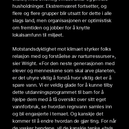
husholdninger. Ekstremværet fortsetter, og
flere og flere grupper blir utsatt for dette i alle
slags land, men organisasjonen er optimistisk
om fremtiden og jobber for å knytte
lokalsamfunn til miljøet.
Motstandsdyktighet mot klimaet styrker folks
relasjon med og forståelse av narturressurser»,
sier Wright. «For den neste generasjonen med
elever og menneskene som skal arve planeten,
er det uhyre viktig å forstå hvor viktig det er å
spare vann. Vi er veldig glade for å kunne tilby
dette utdanningsprogrammet til barn for å
hjelpe dem med å få oversikt over sitt eget
vannforbruk, se hvordan regnvann samles inn
og bli engasjerte i temaet. Og kanskje det
kommer til å endre hvordan de gjør ting. For når
de vasker hendene, vil de kanskje tenke «hvis