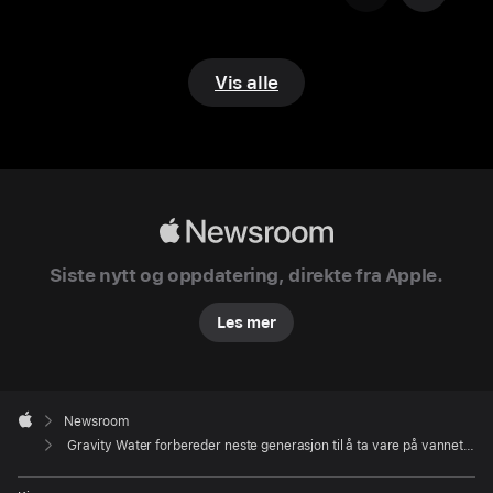
en
ren
vannkilde
Vis alle
Nord
i
Vietnam,
rundt
Đà Bắc-
Apple
distriktet
Newsroom
i
Siste nytt og oppdatering, direkte fra Apple.
den
Les mer
landlige
provinsen
Hòa Bình
Apple
ligger
Footer

Newsroom
en
Apple
Gravity Water forbereder neste generasjon til å ta vare på vannet i Vietnam
fredelig