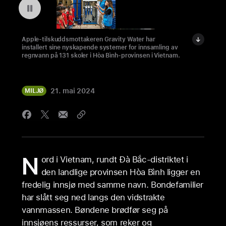
Sett videoen på pause: Gravity Water i Vietnam
Apple-tilskuddsmottakeren Gravity Water har
installert sine nyskapende systemer for innsamling av
regnvann på 131 skoler i Hòa Bình-provinsen i Vietnam.
21. mai 2024
MILJØ
N
ord i Vietnam, rundt Đà Bắc-distriktet i
den landlige provinsen Hòa Bình ligger en
fredelig innsjø med samme navn. Bondefamilier
har slått seg ned langs den vidstrakte
vannmassen. Bøndene brødfør seg på
innsjøens ressurser, som reker og