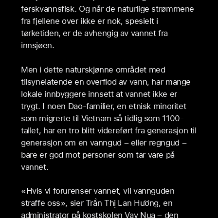
ferskvannsfisk. Og når de naturlige strømmene
fra fjellene over ikke er nok, spesielt i
tørketiden, er de avhengig av vannet fra
innsjøen.
Men i dette naturskjønne området med
tilsynelatende en overflod av vann, har mange
lokale innbyggere innsett at vannet ikke er
trygt. I noen Dao-familier, en etnisk minoritet
som migrerte til Vietnam så tidlig som 1100-
tallet, har en tro blitt videreført fra generasjon til
generasjon om en vanngud – eller regngud –
bare er god mot personer som tar vare på
vannet.
«Hvis vi forurenser vannet, vil vannguden
straffe oss», sier Trần Thị Lan Hương, en
administrator på kostskolen Vay Nua – den