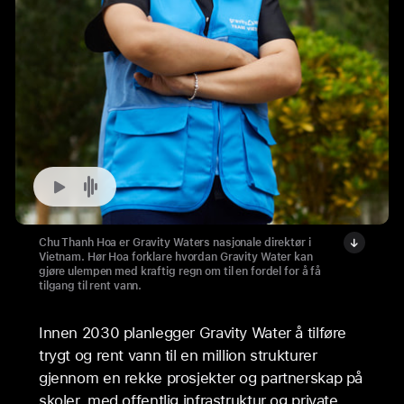
Spill
-
Chu Thanh Hoa er Gravity Waters nasjonale direktør i
lyd
Vietnam. Hør Hoa forklare hvordan Gravity Water kan
gjøre ulempen med kraftig regn om til en fordel for å få
-
tilgang til rent vann.
Lydklipp
med
Innen 2030 planlegger Gravity Water å tilføre
trygt og rent vann til en million strukturer
Chu Thanh Hoa
gjennom en rekke prosjekter og partnerskap på
skoler, med offentlig infrastruktur og private