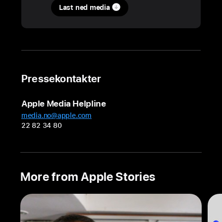
Last ned media
tilskuddsmottakeren
Gravity Water
forbereder
neste
generasjon
til
Pressekontakter
å
ta
Apple Media Helpline
vare
media.no@apple.com
på
22 82 34 80
vannet
i Vietnam
Gravity Water
More from Apple Stories
bruker
sin
nyskapende
og