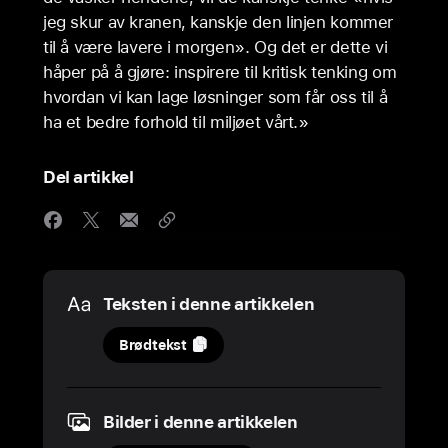
jeg skur av kranen, kanskje den linjen kommer
til å være lavere i morgen». Og det er dette vi
håper på å gjøre: inspirere til kritisk tenking om
hvordan vi kan lage løsninger som får oss til å
ha et bedre forhold til miljøet vårt.»
Del artikkel
Media
Teksten i denne artikkelen
mai
Brødtekst
2024
OPPDATERING
Bilder i denne artikkelen
Apple-