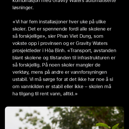
kombinasjon med Gravity Waters automatiserte
løsninger.
«Vi har fem installasjoner hver uke på ulike
skoler. Det er spennende fordi alle skolene er
så forskjellige», sier Phan Viet Dung, som
vokste opp i provinsen og er Gravity Waters
prosjektleder i Hòa Bình. «Transport, avstanden
blant skolene og tilstanden til infrastrukturen er
så forskjellig. På noen skoler mangler de
verktøy, mens på andre er vannforsyningen
ustabil. Vi må sørge for at det ikke har noe å si
om vannkilden er stabil eller ikke – skolen må
ha tilgang til rent vann, alltid.»