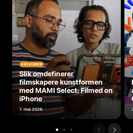
klimabestandige
teknologi
for
å
samle
inn
og
filtrere
regnvann
KREATØRER
til
Slik omdefinerer
å
filmskapere kunstformen
gi
med MAMI Select: Filmed on
over
iPhone
38 000
elever
7. mai 2026
i
Hòa Bình-
provinsen