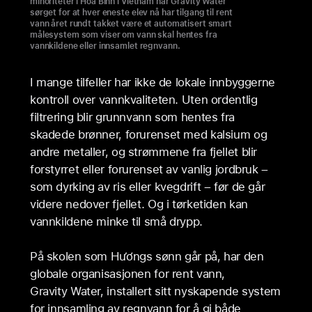
minoriteter i Hòa Bình i Vietnam har Gravity Water
sørget for at hver eneste elev nå har tilgang til rent
vann året rundt takket være et automatisert smart
målesystem som viser om vann skal hentes fra
vannkildene eller innsamlet regnvann.
I mange tilfeller har ikke de lokale innbyggerne
kontroll over vannkvaliteten. Uten ordentlig
filtrering blir grunnvann som hentes fra
skadede brønner, forurenset med kalsium og
andre metaller, og strømmene fra fjellet blir
forstyrret eller forurenset av vanlig jordbruk –
som dyrking av ris eller kvegdrift – før de går
videre nedover fjellet. Og i tørketiden kan
vannkildene minke til små drypp.
På skolen som Hươngs sønn går på, har den
globale organisasjonen for rent vann,
Gravity Water, installert sitt nyskapende system
for innsamling av regnvann for å gi både