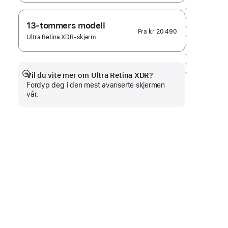
13-tommers modell
Fra
kr 20 490
Ultra Retina XDR-skjerm
Vil du vite mer om Ultra Retina XDR?
Mer
Fordyp deg i den mest avanserte skjermen
vår.