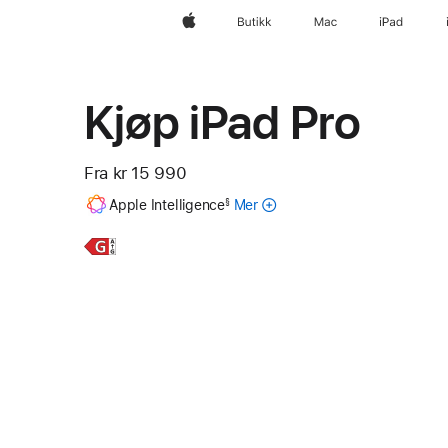
Apple
Butikk
Mac
iPad
Kjøp iPad Pro
Fra
kr 15 990
Fotnote
Apple Intelligence
Mer
om
§
Apple Intelligence
for iPad
Mer,
11-
tommers
iPad Pro