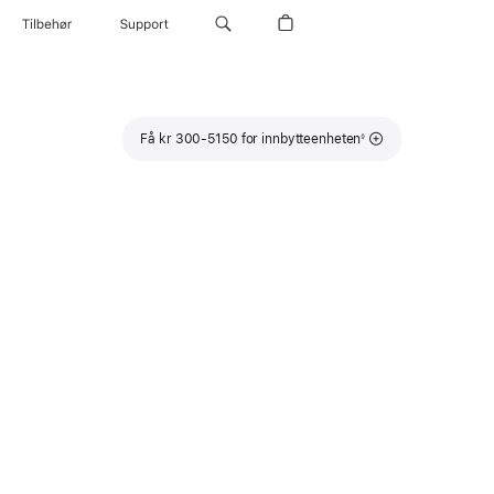
Tilbehør
Support
Fotnote
Få kr 300-5150 for innbytteenheten
◊