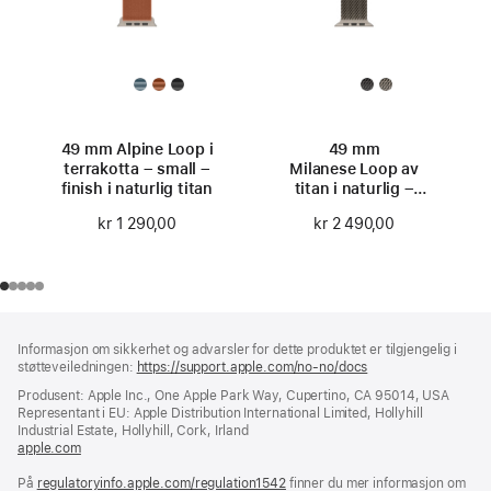
49 mm Alpine Loop i
49 mm
terrakotta – small –
Milanese Loop av
finish i naturlig titan
titan i naturlig –
small
kr 1 290,00
kr 2 490,00
Bunntekst
fotnoter
Informasjon om sikkerhet og advarsler for dette produktet er tilgjengelig i
støtteveiledningen:
https://support.apple.com/no-no/docs
(åpnes
i
Produsent: Apple Inc., One Apple Park Way, Cupertino, CA 95014, USA
nytt
Representant i EU: Apple Distribution International Limited, Hollyhill
vindu)
Industrial Estate, Hollyhill, Cork, Irland
apple.com
(åpnes
i
På
regulatoryinfo.apple.com/regulation1542
nytt
(åpnes
finner du mer informasjon om