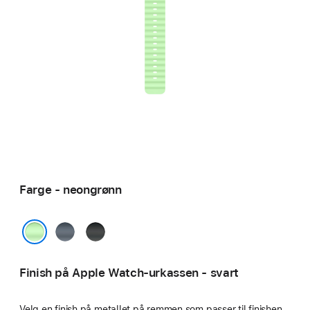
Farge - neongrønn
ankerblå
svart
neongrønn
Finish på Apple Watch-urkassen - svart
Velg en finish på metallet på remmen som passer til finishen