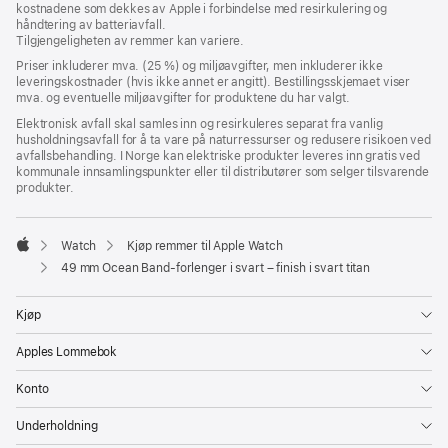
kostnadene som dekkes av Apple i forbindelse med resirkulering og
vindu)
i
håndtering av batteriavfall.
nytt
Tilgjengeligheten av remmer kan variere.
vindu)
Priser inkluderer mva. (25 %) og miljøavgifter, men inkluderer ikke
leveringskostnader (hvis ikke annet er angitt). Bestillingsskjemaet viser
mva. og eventuelle miljøavgifter for produktene du har valgt.
Elektronisk avfall skal samles inn og resirkuleres separat fra vanlig
husholdningsavfall for å ta vare på naturressurser og redusere risikoen ved
avfallsbehandling. I Norge kan elektriske produkter leveres inn gratis ved
kommunale innsamlingspunkter eller til distributører som selger tilsvarende
produkter.
Watch
Kjøp remmer til Apple Watch
Apple
49 mm Ocean Band-forlenger i svart – finish i svart titan
Kjøp
Apples Lommebok
Konto
Underholdning