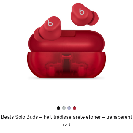
Forrige
Bilde
-
Beats
Solo
Buds
–
helt
trådløse
øretelefoner
–
transparent
rød
Beats Solo Buds – helt trådløse øretelefoner – transparent
rød