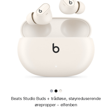
Forrige
Bilde
-
Beats
Studio
Buds +
trådløse,
støyreduserende
ørepropper
–
elfenben
Beats Studio Buds + trådløse, støyreduserende
ørepropper – elfenben