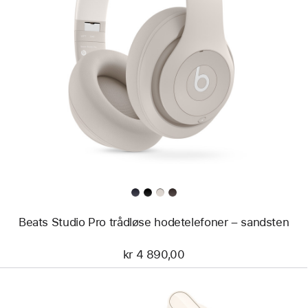
Forrige
Bilde
-
Beats
Studio
Pro
trådløse
hodetelefoner
–
sandsten
Beats Studio Pro trådløse hodetelefoner – sandsten
kr 4 890,00