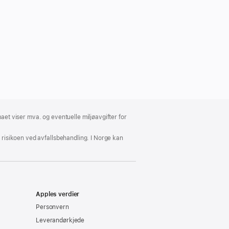
aet viser mva. og eventuelle miljøavgifter for
e risikoen ved avfallsbehandling. I Norge kan
Apples verdier
Personvern
Leverandørkjede