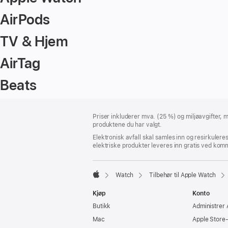
AirPods
TV & Hjem
AirTag
Beats
Bunntekst
fotnoter
Priser inkluderer mva. (25 %) og miljøavgifter, m
produktene du har valgt.
Elektronisk avfall skal samles inn og resirkulere
elektriske produkter leveres inn gratis ved komm
Watch
Tilbehør til Apple Watch
Apple
Kjøp
Konto
Butikk
Administrer 
Mac
Apple Store