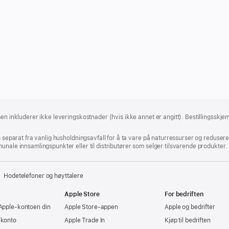
en inkluderer ikke leveringskostnader (hvis ikke annet er angitt). Bestillingsskjem
s separat fra vanlig husholdningsavfall for å ta vare på naturressurser og reduser
unale innsamlingspunkter eller til distributører som selger tilsvarende produkter.
Hodetelefoner og høyttalere
Apple Store
For bedriften
Apple‑kontoen din
Apple Store-appen
Apple og bedrifter
-konto
Apple Trade In
Kjøp til bedriften