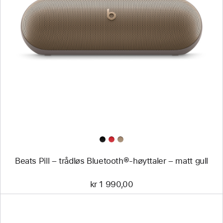
Forrige
Bilde
-
Beats Pill
–
trådløs
Bluetooth®-
høyttaler
–
matt
gull
Beats Pill – trådløs Bluetooth®-høyttaler – matt gull
kr 1 990,00