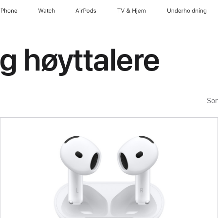
iPhone
Watch
AirPods
TV og Hjem
Underholdning
g høyttalere
Sor