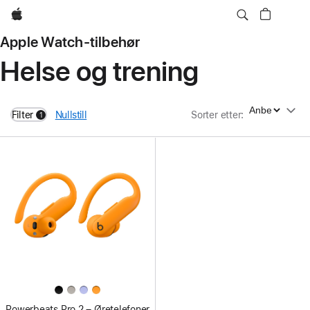
Apple
Apple Watch-tilbehør
Helse og trening
Sorter etter
Filter
Nullstill
Sorter etter
:
1
filters active
Powerbeats Pro 2 – Øretelefoner