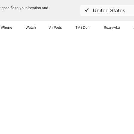
 specific to your location and
United States
iPhone
Watch
AirPods
TV i Dom
Rozrywka
Teraz oglądasz
ne 17