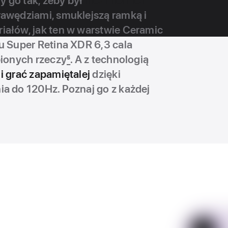
 go tak, żeby był
niezmiernie i
krawędziami, smuklejszą ramką i
iałów, jak ten w warstwie Ceramic
zu Super Retina XDR 6,3 cala
bionych rzeczy
5
. A z technologią
i grać zapamiętalej
dzięki
ia do 120Hz. Poznaj go z każdej