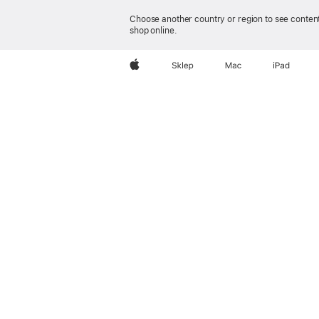
Choose another country or region to see content
shop online.
iPhone 17
Apple
Sklep
Mac
iPad
iPho