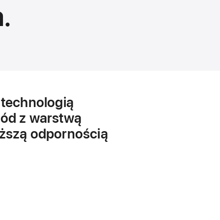
.
 technologią
zód z warstwą
yższą odpornością