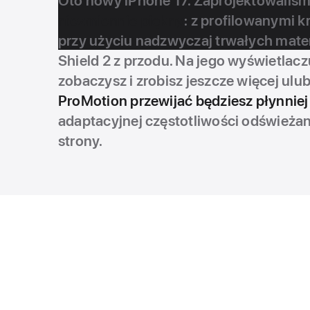
Oto nowy iPhone 17. Zaprojektowaliśmy
niezmiennie piękny
: z profilowanymi 
przy użyciu nadzwyczaj trwałych mater
Shield 2 z przodu. Na jego wyświetlac
zobaczysz i zrobisz jeszcze więcej ulu
ProMotion przewijać będziesz płynniej 
adaptacyjnej częstotliwości odświeżan
strony.