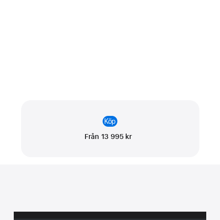
Köp
Från 13 995 kr
Se höjd­punkterna.