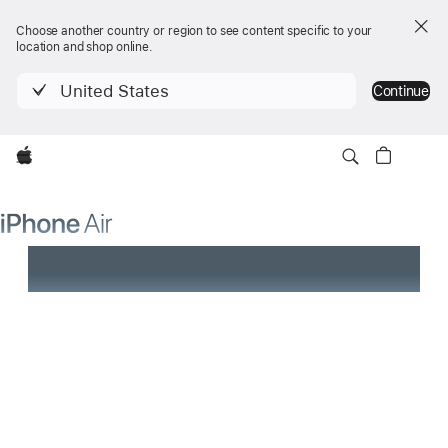
Choose another country or region to see content specific to your
location and shop online.
United States
Continue
iPhone Air
iPhone Air
Titta närmare
Köp
Köp
Apple
Visas nu
Från 13 995 kr
iPhone Air
Tidernas tunnaste iPhone.
Med oanade krafter.