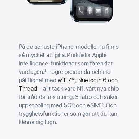
På de senaste iPhone-modellerna finns
så mycket att gilla. Praktiska Apple
Intelligence-funktioner som förenklar
vardagen.
2
Högre prestanda och mer
pålitlighet med
wifi 7
12
, Bluetooth 6 och
Thread
– allt tack vare N1, vårt nya chip
för trådlös anslutning. Snabb och säker
uppkoppling med 5G
13
och eSIM
14
. Och
trygghets­funktioner som gör att du kan
känna dig lugn.