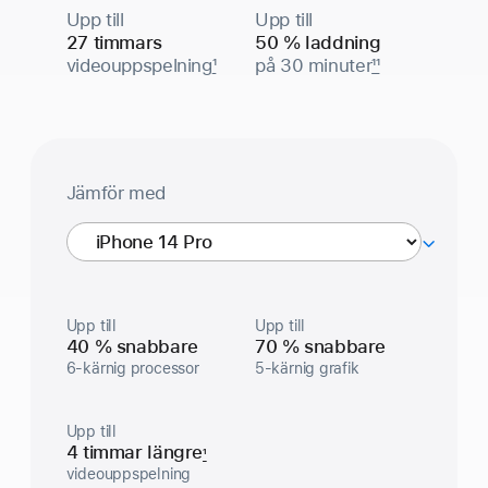
Upp till
Upp till
27 timmars
50 % laddning
video­uppspelning
1
på 30 minuter
11
Jämför med
iPhone
Air
Upp till
Upp till
40 % snabbare
70 % snabbare
6-kärnig processor
5-kärnig grafik
Upp till
4 timmar längre
1
video­uppspelning