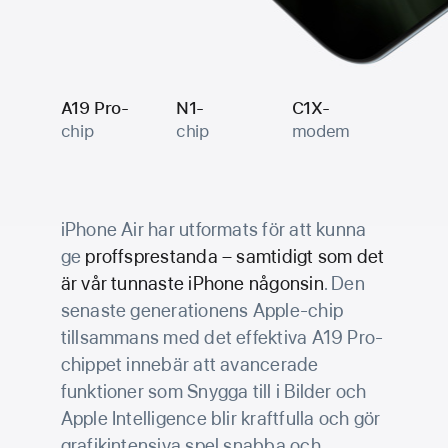
A19 Pro-
N1-
C1X-
chip
chip
modem
iPhone Air har utformats för att kunna
ge
proffsprestanda – sam­tidigt som det
är vår tunnaste iPhone någonsin
. Den
senaste generationens Apple-chip
tillsammans med det effektiva A19 Pro-
chippet innebär att avancerade
funktioner som Snygga till i Bilder och
Apple Intelligence blir kraftfulla och gör
grafik­intensiva spel snabba och