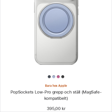
Föregående
Bild
-
PopSockets
Low-
Pro
grepp
och
ställ
(MagSafe-
kompatibelt)
Bara hos Apple
PopSockets Low-Pro grepp och ställ (MagSafe-
kompatibelt)
395,00 kr