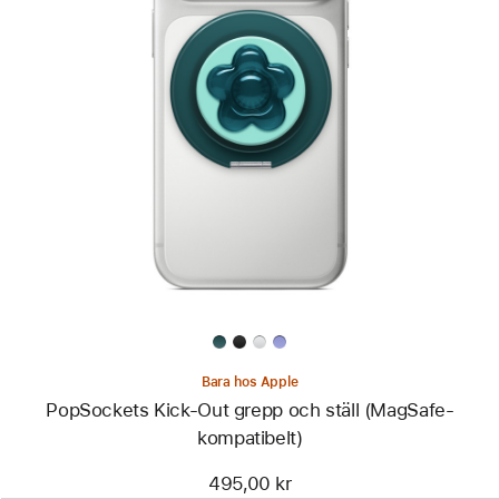
Föregående
Bild
-
PopSockets
Kick-
Out
grepp
och
ställ
(MagSafe-
kompatibelt)
Bara hos Apple
PopSockets Kick-Out grepp och ställ (MagSafe-
kompatibelt)
495,00 kr