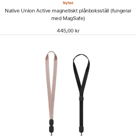
Nyhet
Native Union Active magnetiskt plånboksställ (fungerar
med MagSafe)
445,00 kr
Föregående
Bild
-
Tech21
handledssnodd
(2-
pack)