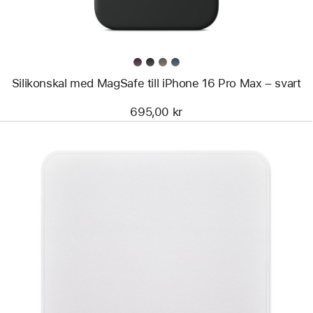
–
svart
Silikonskal med MagSafe till iPhone 16 Pro Max – svart
695,00 kr
Föregående
Bild
-
Putsduk