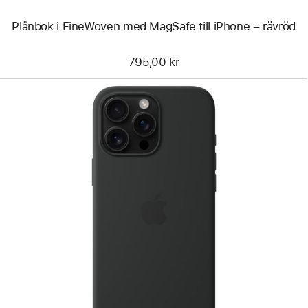
Plånbok i FineWoven med MagSafe till iPhone – rävröd
795,00 kr
Föregående
Bild
-
Silikonskal
med
MagSafe
till
iPhone 16
Pro Max