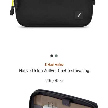
Bild
-
Native
Union
Active
tillbehörsförvaring
Endast online
Native Union Active tillbehörsförvaring
295,00 kr