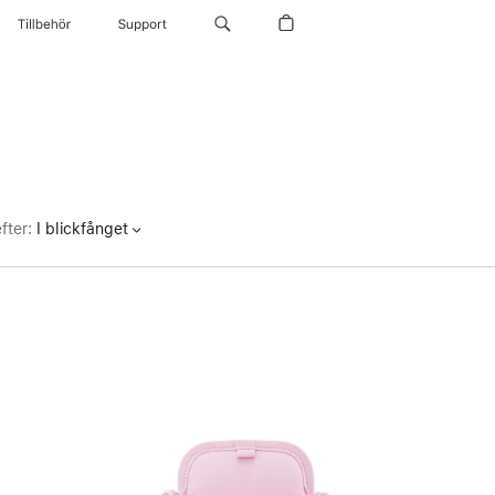
Tillbehör
Support
fter
:
I blickfånget
Föregående
Bild