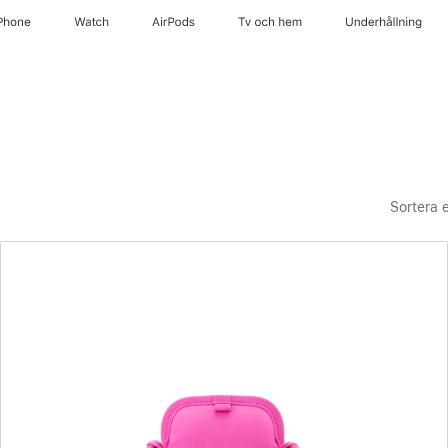
Phone
Watch
AirPods
Tv och hem
Underhållning
Sortera e
Föregående
Bild