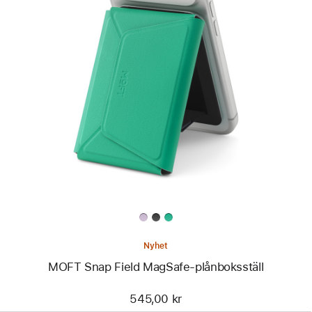
Föregående
Bild
-
MOFT
Snap
Field
MagSafe-
plånboksställ
Nyhet
MOFT Snap Field MagSafe-plånboksställ
545,00 kr