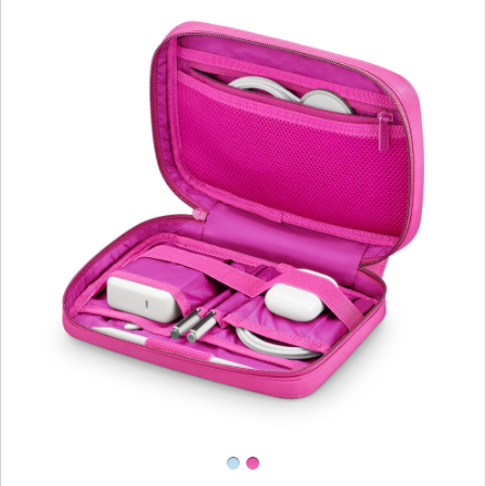
Föregående
Bild
-
Herschel
Cloudform
Burrard
teknikförvaring