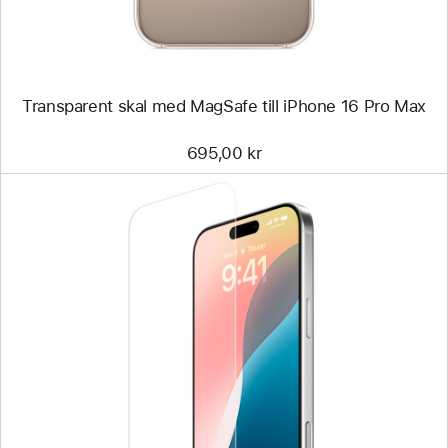
Pro Max
Transparent skal med MagSafe till iPhone 16 Pro Max
695,00 kr
Föregående
Bild
-
Belkin
UltraGlass 2-
skärmskydd