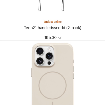
Endast online
Tech21 handledssnodd (2-pack)
195,00 kr
Föregående
Bild
-
Beats-
skal
med