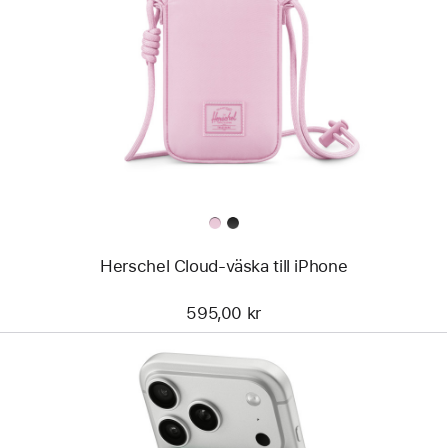
-
Herschel
Cloud-
väska
till
iPhone
Herschel Cloud-väska till iPhone
595,00 kr