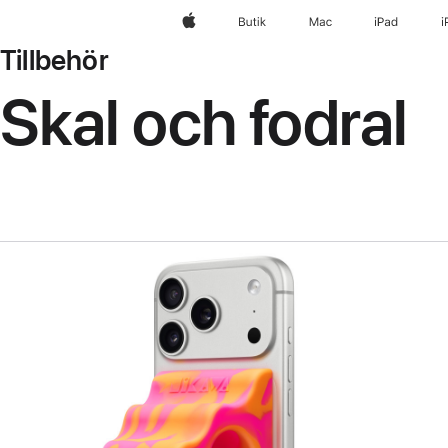
Apple
Butik
Mac
iPad
i
Tillbehör
Skal och fodral
Föregående
Bild