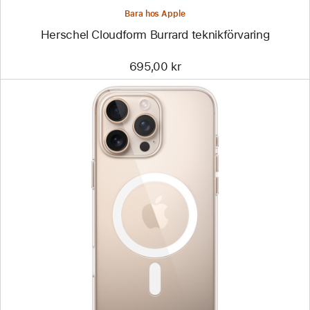
Bara hos Apple
Herschel Cloudform Burrard teknikförvaring
695,00 kr
Föregående
Bild
-
Transparent
skal
med
MagSafe
till
iPhone 16