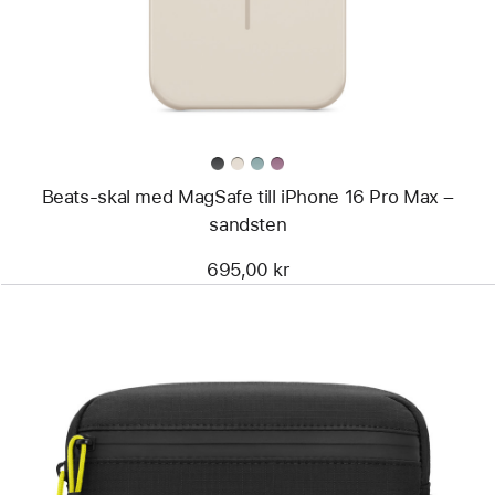
MagSafe
till
iPhone 16
Pro Max
–
sandsten
Beats-skal med MagSafe till iPhone 16 Pro Max –
sandsten
695,00 kr
Föregående