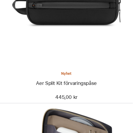
Bild
-
Aer
Split
Kit
förvaringspåse
Nyhet
Aer Split Kit förvaringspåse
445,00 kr