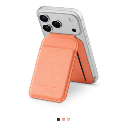
Föregående
Bild
-
Native
Union
Active
magnetiskt
plånboksställ
(fungerar
med
MagSafe)