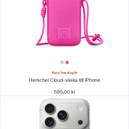
-
Herschel
Cloud-
väska
till
iPhone
Bara hos Apple
Herschel Cloud-väska till iPhone
595,00 kr