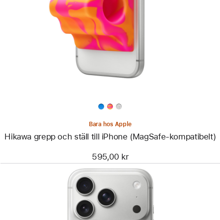
-
Hikawa
grepp
och
ställ
till
iPhone
(MagSafe-
kompatibelt)
Bara hos Apple
Hikawa grepp och ställ till iPhone (MagSafe-kompatibelt)
595,00 kr