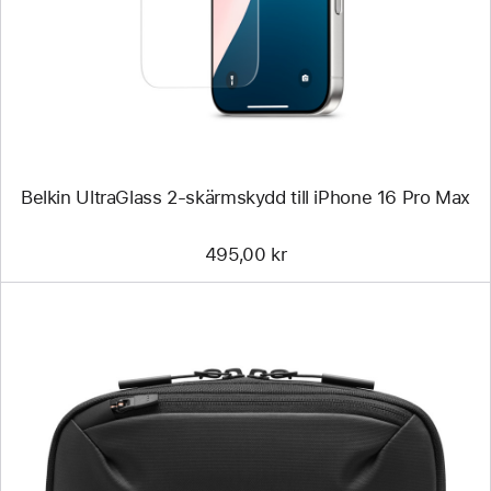
till
iPhone 16
Pro Max
Belkin UltraGlass 2-skärmskydd till iPhone 16 Pro Max
495,00 kr
Föregående