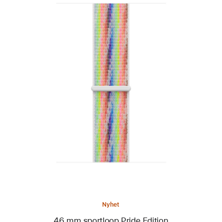
Föregående
Bild
-
46 mm
sportloop
Pride Edition
Nyhet
46 mm sportloop Pride Edition