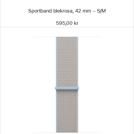
Sportband blekrosa, 42 mm – S/M
595,00 kr
Föregående
Bild
-
Sportloop
blått
dis,
46 mm