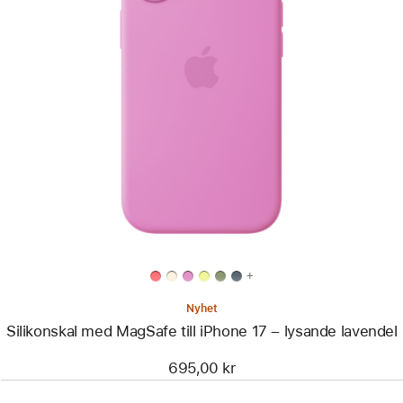
Föregående
Bild
-
Silikonskal
med
MagSafe
till
iPhone 17
–
lysande
lavendel
+
Nyhet
Silikonskal med MagSafe till iPhone 17 – lysande lavendel
695,00 kr