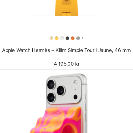
Simple Tour
i
Jaune,
46 mm
+
Apple Watch Hermès – Kilim Simple Tour i Jaune, 46 mm
4 195,00 kr
Föregående
Bild