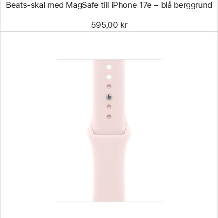
Beats-skal med MagSafe till iPhone 17e – blå berggrund
595,00 kr
Föregående
Bild
-
Sportband
blekrosa,
42 mm –
S/M