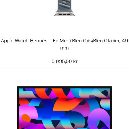
En
Mer
i
Bleu
Gris/Bleu
Glacier,
49
mm
Apple Watch Hermès – En Mer i Bleu Gris/Bleu Glacier, 49
mm
5 995,00 kr