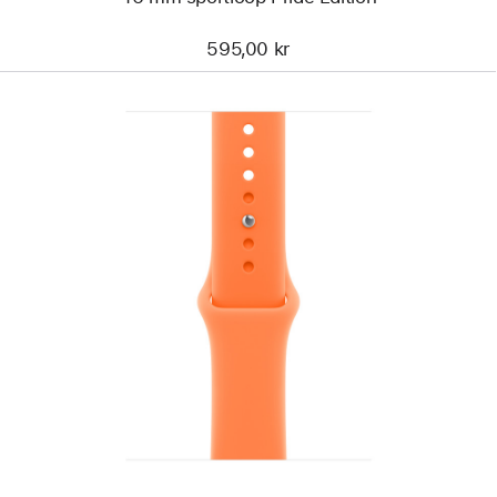
595,00 kr
Föregående
Bild
-
Sportband
klementin,
46 mm
–
M/L