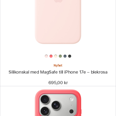
-
Silikonskal
med
MagSafe
till
iPhone 17e
–
blekrosa
Nyhet
Silikonskal med MagSafe till iPhone 17e – blekrosa
695,00 kr