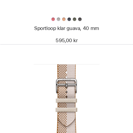
Sportloop klar guava, 40 mm
595,00 kr
Föregående
Bild
-
Apple
Watch
Hermès
–