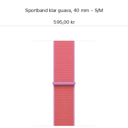
Sportband klar guava, 40 mm – S/M
595,00 kr
Föregående
Bild
-
Sportloop
klar
guava,
40 mm