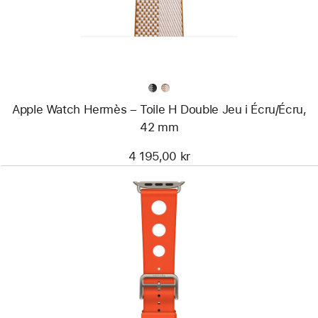
Toile
H
Double
Jeu
i
Écru/
Écru,
42 mm
Apple Watch Hermès – Toile H Double Jeu i Écru/Écru,
42 mm
4 195,00 kr
Föregående
Bild