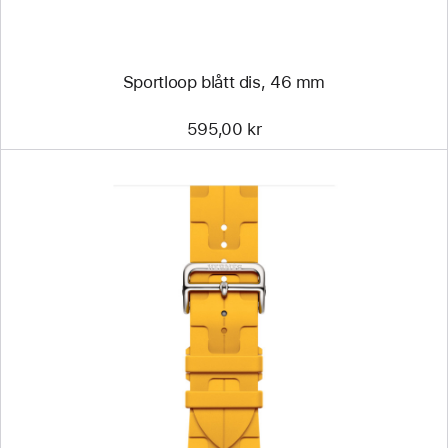
Sportloop blått dis, 46 mm
595,00 kr
Föregående
Bild
-
Apple
Watch
Hermès –
Kilim