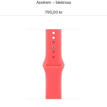
Axelrem – blekrosa
795,00 kr
Föregående
Bild
-
Sportband
klar
guava,
40 mm
–
S/M