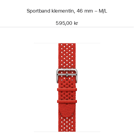
Sportband klementin, 46 mm – M/L
595,00 kr
Föregående
Bild
-
Apple
Watch
Hermès
–
Néo
Tricot
i
Capucine,