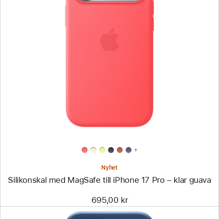
Föregående
Bild
-
Silikonskal
med
MagSafe
till
iPhone 17 Pro
–
klar
guava
+
Nyhet
Silikonskal med MagSafe till iPhone 17 Pro – klar guava
695,00 kr