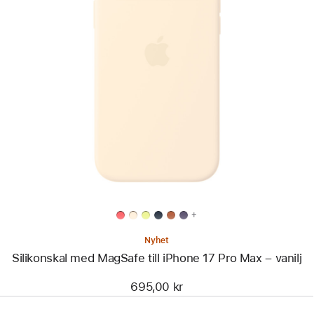
Föregående
Bild
-
Silikonskal
med
MagSafe
till
iPhone 17 Pro Max
–
vanilj
+
Nyhet
Silikonskal med MagSafe till iPhone 17 Pro Max – vanilj
695,00 kr