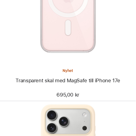
-
Transparent
skal
med
MagSafe
till
iPhone 17e
Nyhet
Transparent skal med MagSafe till iPhone 17e
695,00 kr