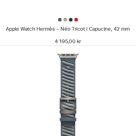
42 mm
Apple Watch Hermès – Néo Tricot i Capucine, 42 mm
4 195,00 kr
Föregående
Bild
-
Apple
Watch
Hermès
–