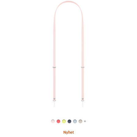
Föregående
Bild
-
Axelrem
–
blekrosa
+
Nyhet