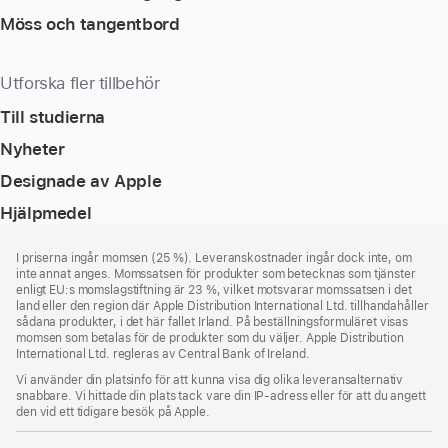
Möss och tangentbord
Utforska fler tillbehör
Till studierna
Nyheter
Designade av Apple
Hjälpmedel
Fotnot
fotnoter
I priserna ingår momsen (25 %). Leveranskostnader ingår dock inte, om
inte annat anges. Momssatsen för produkter som betecknas som tjänster
enligt EU:s momslagstiftning är 23 %, vilket motsvarar momssatsen i det
land eller den region där Apple Distribution International Ltd. tillhandahåller
sådana produkter, i det här fallet Irland. På beställningsformuläret visas
momsen som betalas för de produkter som du väljer. Apple Distribution
International Ltd. regleras av Central Bank of Ireland.
Vi använder din platsinfo för att kunna visa dig olika leveransalternativ
snabbare. Vi hittade din plats tack vare din IP-adress eller för att du angett
den vid ett tidigare besök på Apple.