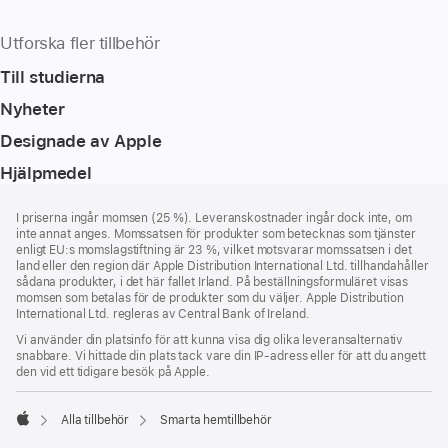
Utforska fler tillbehör
Till studierna
Nyheter
Designade av Apple
Hjälpmedel
Fotnot
fotnoter
I priserna ingår momsen (25 %). Leveranskostnader ingår dock inte, om
inte annat anges. Momssatsen för produkter som betecknas som tjänster
enligt EU:s momslagstiftning är 23 %, vilket motsvarar momssatsen i det
land eller den region där Apple Distribution International Ltd. tillhandahåller
sådana produkter, i det här fallet Irland. På beställningsformuläret visas
momsen som betalas för de produkter som du väljer. Apple Distribution
International Ltd. regleras av Central Bank of Ireland.
Vi använder din platsinfo för att kunna visa dig olika leveransalternativ
snabbare. Vi hittade din plats tack vare din IP-adress eller för att du angett
den vid ett tidigare besök på Apple.
Alla tillbehör
Smarta hemtillbehör
Apple