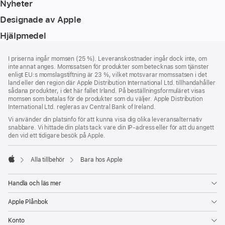
Nyheter
Designade av Apple
Hjälpmedel
Fotnot
fotnoter
I priserna ingår momsen (25 %). Leveranskostnader ingår dock inte, om
inte annat anges. Momssatsen för produkter som betecknas som tjänster
enligt EU:s momslagstiftning är 23 %, vilket motsvarar momssatsen i det
land eller den region där Apple Distribution International Ltd. tillhandahåller
sådana produkter, i det här fallet Irland. På beställningsformuläret visas
momsen som betalas för de produkter som du väljer. Apple Distribution
International Ltd. regleras av Central Bank of Ireland.
Vi använder din platsinfo för att kunna visa dig olika leveransalternativ
snabbare. Vi hittade din plats tack vare din IP-adress eller för att du angett
den vid ett tidigare besök på Apple.
Alla tillbehör
Bara hos Apple
Apple
Handla och läs mer
Apple Plånbok
Konto