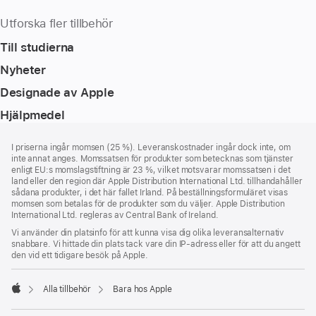
Utforska fler tillbehör
Till studierna
Nyheter
Designade av Apple
Hjälpmedel
Fotnot
fotnoter
I priserna ingår momsen (25 %). Leveranskostnader ingår dock inte, om
inte annat anges. Momssatsen för produkter som betecknas som tjänster
enligt EU:s momslagstiftning är 23 %, vilket motsvarar momssatsen i det
land eller den region där Apple Distribution International Ltd. tillhandahåller
sådana produkter, i det här fallet Irland. På beställningsformuläret visas
momsen som betalas för de produkter som du väljer. Apple Distribution
International Ltd. regleras av Central Bank of Ireland.
Vi använder din platsinfo för att kunna visa dig olika leveransalternativ
snabbare. Vi hittade din plats tack vare din IP-adress eller för att du angett
den vid ett tidigare besök på Apple.
Alla tillbehör
Bara hos Apple
Apple