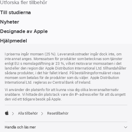
Utforska fler tillbehör
Till studierna
Nyheter
Designade av Apple
Hjälpmedel
Fotnot
fotnoter
I priserna ingår momsen (25 %). Leveranskostnader ingår dock inte, om
inte annat anges. Momssatsen för produkter som betecknas som tjänster
enligt EU:s momslagstiftning är 23 %, vilket motsvarar momssatsen i det
land eller den region där Apple Distribution International Ltd. tillhandahåller
sådana produkter, i det här fallet Irland. På beställningsformuläret visas
momsen som betalas för de produkter som du väljer. Apple Distribution
International Ltd. regleras av Central Bank of Ireland.
Vi använder din platsinfo för att kunna visa dig olika leveransalternativ
snabbare. Vi hittade din plats tack vare din IP-adress eller för att du angett
den vid ett tidigare besök på Apple.
Alla tillbehör
Resetillbehör
Apple
Handla och läs mer