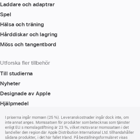
Laddare och adaptrar
Spel
Hälsa och träning
Hårddiskar och lagring
Möss och tangentbord
Utforska fler tillbehör
Till studierna
Nyheter
Designade av Apple
Hjälpmedel
Fotnot
fotnoter
I priserna ingår momsen (25 %). Leveranskostnader ingår dock inte, om
inte annat anges. Momssatsen för produkter som betecknas som tjänster
enligt EU:s momslagstiftning är 23 %, vilket motsvarar momssatsen i det
land eller den region där Apple Distribution International Ltd. tillhandahåller
sådana produkter, i det här fallet Irland. På beställningsformuläret visas