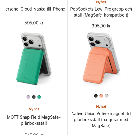
Nyhet
Herschel Cloud-väska till iPhone
PopSockets Low-Pro grepp och
ställ (MagSafe-kompatibelt)
595,00 kr
395,00 kr
Nyhet
Nyhet
Native Union Active magnetiskt
MOFT Snap Field MagSafe-
plånboksställ (fungerar med
plånboksställ
MagSafe)