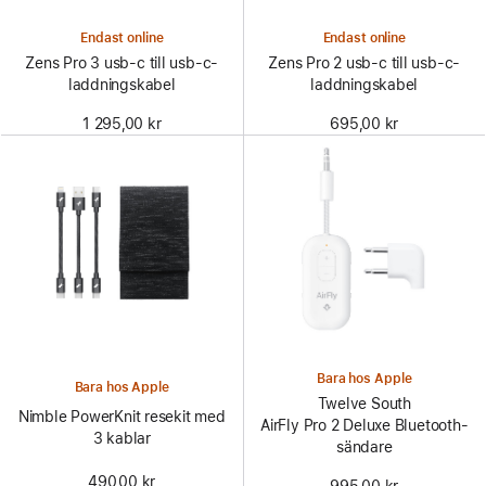
Endast online
Endast online
Zens Pro 3 usb-c till usb-c-
Zens Pro 2 usb-c till usb-c-
laddningskabel
laddningskabel
1 295,00 kr
695,00 kr
Bara hos Apple
Bara hos Apple
Twelve South
Nimble PowerKnit resekit med
AirFly Pro 2 Deluxe Bluetooth-
3 kablar
sändare
490,00 kr
995,00 kr