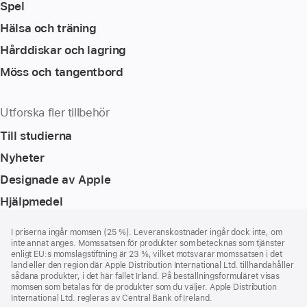
Spel
Hälsa och träning
Hårddiskar och lagring
Möss och tangentbord
Utforska fler tillbehör
Till studierna
Nyheter
Designade av Apple
Hjälpmedel
Fotnot
fotnoter
I priserna ingår momsen (25 %). Leveranskostnader ingår dock inte, om
inte annat anges. Momssatsen för produkter som betecknas som tjänster
enligt EU:s momslagstiftning är 23 %, vilket motsvarar momssatsen i det
land eller den region där Apple Distribution International Ltd. tillhandahåller
sådana produkter, i det här fallet Irland. På beställningsformuläret visas
momsen som betalas för de produkter som du väljer. Apple Distribution
International Ltd. regleras av Central Bank of Ireland.