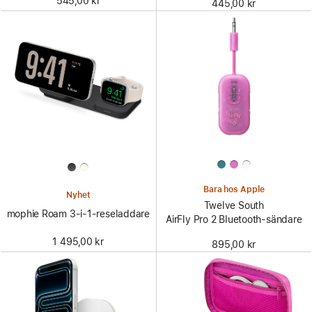
545,00 kr
445,00 kr
Bara hos Apple
Nyhet
Twelve South
mophie Roam 3-i-1-reseladdare
AirFly Pro 2 Bluetooth-sändare
1 495,00 kr
895,00 kr