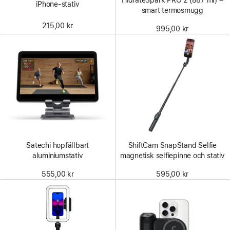
HidrateSpark PRO 2 (887 ml) –
iPhone-stativ
smart termosmugg
215,00 kr
995,00 kr
Satechi hopfällbart
ShiftCam SnapStand Selfie
aluminiumstativ
magnetisk selfiepinne och stativ
555,00 kr
595,00 kr