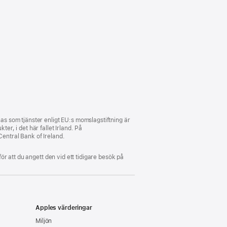
s som tjänster enligt EU:s momslagstiftning är
er, i det här fallet Irland. På
Central Bank of Ireland.
för att du angett den vid ett tidigare besök på
Apples värderingar
Miljön