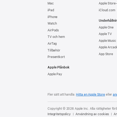
Mac
Apple Store
iPad
iCloud.com
iPhone
Underhållni
Watch
Apple One
AirPods
Apple TV
TV och hem
Apple Music
AirTag
Apple Arcad
Tillbehör
App Store
Presentkort
Apple Plånbok
Apple Pay
Fler sätt att handla:
Hitta en Apple Store
eller
an
Copyright © 2026 Apple Inc. Alla rättigheter för
Integritetspolicy
Användning av cookies
An