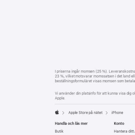
Fotnot
fotnoter
I priserna ingår momsen (25 %). Leveranskostna
23 %, vilket motsvarar momssatsen i det land eller
beställningsformuläret visas momsen som betalas 
Vi använder din platsinfo för att kunna visa dig o
Apple.
Apple Store på nätet
iPhone
Apple
Handla och läs mer
Konto
Butik
Hantera ditt