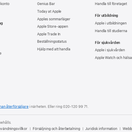
-konto
Genius Bar
Handla till företaget
Today at Apple
För utbildning
Apples sommarläger
ng
Apple i utbildningen
Apple Store-appen
Handla till studierna
Apple Trade In
Beställningsstatus
För sjukvården
Hjälp med att handla
Apple i sjukvården
e
Apple Watch och hälsa
nan återförsäljare
i närheten. Eller ring
020‑120 99 71
.
behålls.
vändningsvillkor
Försäljning och återbetalning
Juridisk information
Webbp