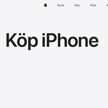
Apple
Butik
Mac
iPad
i
Köp iPhone