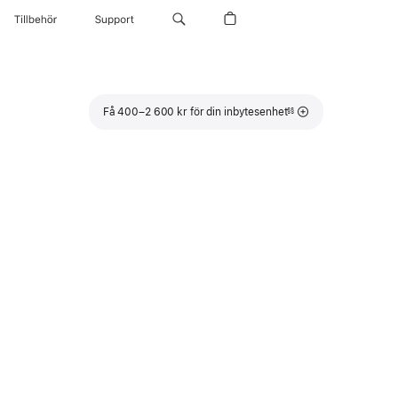
Tillbehör
Support
Fotnot
Få 400–2 600 kr för din inbytesenhet
§§