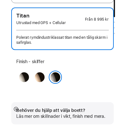
Titan
Från
8 995 kr
Utrustad med GPS + Cellular
Polerat rymdindustriklassat titan med en tålig skärm i
safirglas.
Välj
Finish - skiffer
en
naturlig
guld
finish:
skiffer
Behöver du hjälp att välja boett?
Visa
Läs mer om skillnader i vikt, finish med mera.
mer