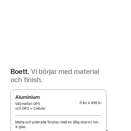
Boett.
Vi börjar med material
och finish.
Aluminium
Från
4 995 kr
Välj mellan GPS
och GPS + Cellular
Matta och polerade finishar med en tålig skärm i Ion-
X-glas.