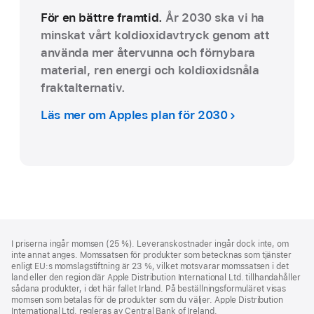
För en bättre framtid.
År 2030 ska vi ha
minskat vårt koldioxidavtryck genom att
använda mer återvunna och förnybara
material, ren energi och koldioxidsnåla
fraktalternativ.
Läs mer om Apples plan för 2030
Fotnot
fotnoter
I priserna ingår momsen (25 %). Leveranskostnader ingår dock inte, om
inte annat anges. Momssatsen för produkter som betecknas som tjänster
enligt EU:s momslagstiftning är 23 %, vilket motsvarar momssatsen i det
land eller den region där Apple Distribution International Ltd. tillhandahåller
sådana produkter, i det här fallet Irland. På beställningsformuläret visas
momsen som betalas för de produkter som du väljer. Apple Distribution
International Ltd. regleras av Central Bank of Ireland.