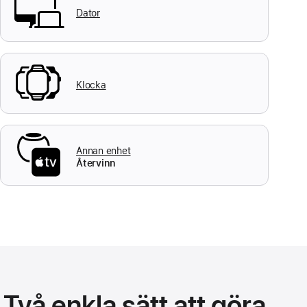
Dator
Klocka
Annan enhet
Återvinn
Två enkla sätt att göra