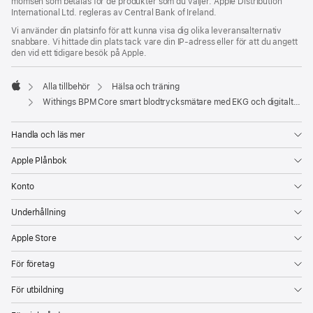
momsen som betalas för de produkter som du väljer. Apple Distribution
International Ltd. regleras av Central Bank of Ireland.
Vi använder din platsinfo för att kunna visa dig olika leveransalternativ
snabbare. Vi hittade din plats tack vare din IP-adress eller för att du angett
den vid ett tidigare besök på Apple.
Alla tillbehör
Hälsa och träning
Apple
Withings BPM Core smart blodtrycksmätare med EKG och digitalt stetoskop
Handla och läs mer
Apple Plånbok
Konto
Underhållning
Apple Store
För företag
För utbildning