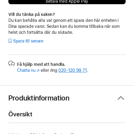
Betala med Apple Pay
Vill du tänka på saken?
Du kan behålla alla val genom att spara den här enheten i
Dina sparade varor. Sedan kan du komma tillbaka när som
helst och fortsätta där du slutade.
Spara till senare
Få hjälp med att handla.
Chatta nu
(Öppnas
eller ring
020‑120 99 71
.
i
ett
nytt
fönster)
Produktinformation
Översikt