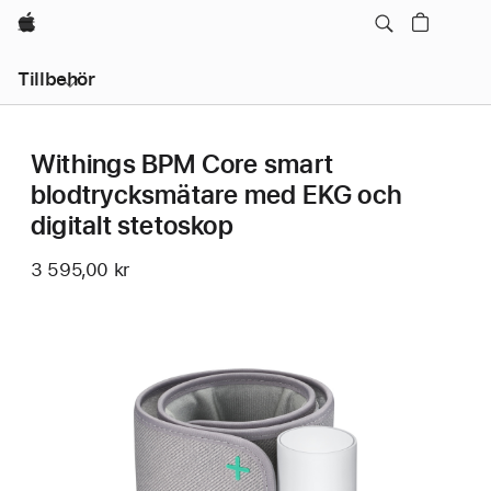
Apple
Lokal
Tillbehör
navigering
–
öppna
meny
Withings BPM Core smart
blodtrycksmätare med EKG och
digitalt stetoskop
3 595,00 kr