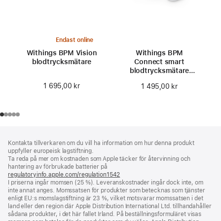
Endast online
Withings BPM Vision
Withings BPM
blodtrycksmätare
Connect smart
blodtrycksmätare
med wifi
1 695,00 kr
1 495,00 kr
Fotnot
fotnoter
Kontakta tillverkaren om du vill ha information om hur denna produkt
uppfyller europeisk lagstiftning.
Ta reda på mer om kostnaden som Apple täcker för återvinning och
hantering av förbrukade batterier på
regulatoryinfo.apple.com/regulation1542
(öppnas
I priserna ingår momsen (25 %). Leveranskostnader ingår dock inte, om
i
inte annat anges. Momssatsen för produkter som betecknas som tjänster
ett
enligt EU:s momslagstiftning är 23 %, vilket motsvarar momssatsen i det
nytt
land eller den region där Apple Distribution International Ltd. tillhandahåller
fönster)
sådana produkter, i det här fallet Irland. På beställningsformuläret visas