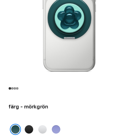
färg - mörkgrön
svart
transparent
multi
mörkgrön