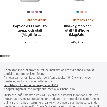
Bara hos Apple
Bara hos Apple
PopSockets Low-Pro
Hikawa grepp och
grepp och ställ
ställ till iPhone
(MagSafe-
(MagSafe-
kompatibelt)
kompatibelt)
395,00 kr
595,00 kr
Fotnot
fotnoter
Kontakta tillverkaren om du vill ha information om hur denna produkt
uppfyller europeisk lagstiftning.
Ta reda på mer om kostnaden som Apple täcker för återvinning och
hantering av förbrukade batterier på
regulatoryinfo.apple.com/regulation1542
(öppnas
Adapterringen är inte kompatibel med alla iPhone-skal.
i
ett
I priserna ingår momsen (25 %). Leveranskostnader ingår dock inte, om
nytt
inte annat anges. Momssatsen för produkter som betecknas som tjänster
fönster)
enligt EU:s momslagstiftning är 23 %, vilket motsvarar momssatsen i det
land eller den region där Apple Distribution International Ltd. tillhandahåller