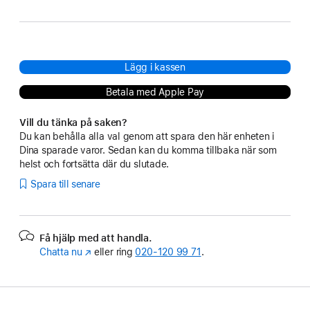
Lägg i kassen
Betala med Apple Pay
Vill du tänka på saken?
Du kan behålla alla val genom att spara den här enheten i
Dina sparade varor. Sedan kan du komma tillbaka när som
helst och fortsätta där du slutade.
Spara till senare
Få hjälp med att handla.
Chatta nu
(Öppnas
eller ring
020‑120 99 71
.
i
ett
nytt
fönster)