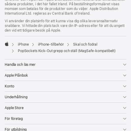
sådana produkter, i det här fallet Irland. På beställningsformuläret visas
momsen som betalas för de produkter som du väljer. Apple Distribution
International Ltd. regleras av Central Bank of Ireland.
Vi använder din platsinfo för att kunna visa dig olika leveransalternativ
snabbare. Vi hittade din plats tack vare din IP-adress eller för att du angett
den vid ett tidigare besök på Apple.
iPhone
iPhone-tillbehör
Skal och fodral
Apple
PopSockets Kick-Out grepp och ställ (MagSafe-kompatibelt)
Handla och läs mer
Apple Plånbok
Konto
Underhållning
Apple Store
För företag
För utbildning