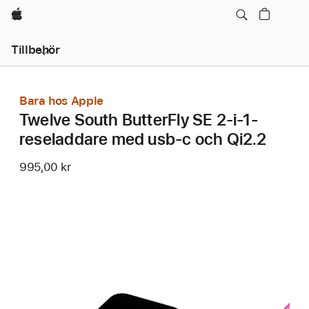
Apple
Lokal
Tillbehör
navigering
–
öppna
meny
Bara hos Apple
Twelve South ButterFly SE 2-i-1-
reseladdare med usb-c och Qi2.2
995,00 kr