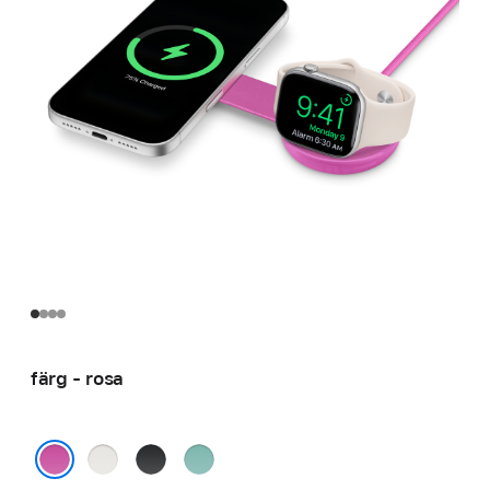
färg - rosa
vit
svart
grön
rosa