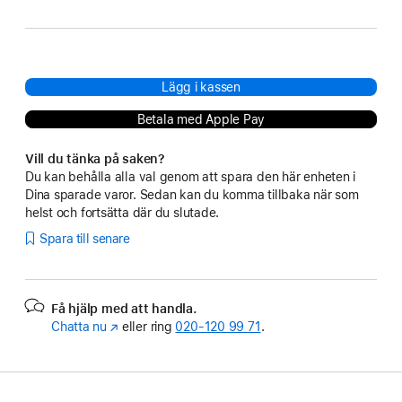
Lägg i kassen
Betala med Apple Pay
Vill du tänka på saken?
Du kan behålla alla val genom att spara den här enheten i
Dina sparade varor. Sedan kan du komma tillbaka när som
helst och fortsätta där du slutade.
Spara till senare
Få hjälp med att handla.
Chatta nu
(Öppnas
eller ring
020‑120 99 71
.
i
ett
nytt
fönster)