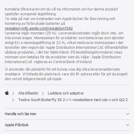
Fotnot
fotnoter
Kontakta tillverkaren om du vill ha information om hur denna produkt
uppfyller europeisk lagstiftning.
Ta reda på mer om kostnaden som Apple täcker för återvinning och
hantering av förbrukade batterier på
regulatoryinfo.apple.com/regulation1542
(öppnas
I priserna ingår momsen (25 %). Leveranskostnader ingår dock inte, om
i
inte annat anges. Momssatsen för produkter som betecknas som tjänster
ett
enligt EU:s momslagstiftning är 23 %, vilket motsvarar momssatsen i det
nytt
land eller den region där Apple Distribution International Ltd. tillhandahåller
fönster)
sådana produkter, i det här fallet Irland. På beställningsformuläret visas
momsen som betalas för de produkter som du väljer. Apple Distribution
International Ltd. regleras av Central Bank of Ireland.
Vi använder din platsinfo för att kunna visa dig olika leveransalternativ
snabbare. Vi hittade din plats tack vare din IP-adress eller för att du angett
den vid ett tidigare besök på Apple.
Alla tillbehör
Laddare och adaptrar
Apple
Twelve South ButterFly SE 2-i-1-reseladdare med usb-c och Qi2.2
Handla och läs mer
Apple Plånbok