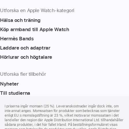
Utforska en Apple Watch-kategori
Hälsa och träning
Köp armband till Apple Watch
Hermès Bands
Laddare och adaptrar
Hörlurar och högtalare
Utforska fler tillbehör
Nyheter
Till studierna
Fotnot
fotnoter
I priserna ingår momsen (25 %). Leveranskostnader ingår dock inte, om
inte annat anges. Momssatsen för produkter som betecknas som tjänster
enligt EU:s momslagstiftning är 23 %, vilket motsvarar momssatsen i det
land eller den region där Apple Distribution International Ltd. tillhandahåller
sådana produkter, i det här fallet Irland. På beställningsformuläret visas