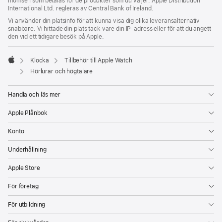
momsen som betalas för de produkter som du väljer. Apple Distribution
International Ltd. regleras av Central Bank of Ireland.
Vi använder din platsinfo för att kunna visa dig olika leveransalternativ
snabbare. Vi hittade din plats tack vare din IP-adress eller för att du angett
den vid ett tidigare besök på Apple.
Klocka
Tillbehör till Apple Watch
Apple
Hörlurar och högtalare
Handla och läs mer
Apple Plånbok
Konto
Underhållning
Apple Store
För företag
För utbildning