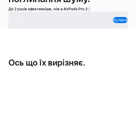
До 2 разів ефективніше, ніж в AirPods Pro 2.
1
Купити
Ось що їх вирізняє.
Виняткове просторове звучання
з високоякісним тривимірним
аудіо.
2