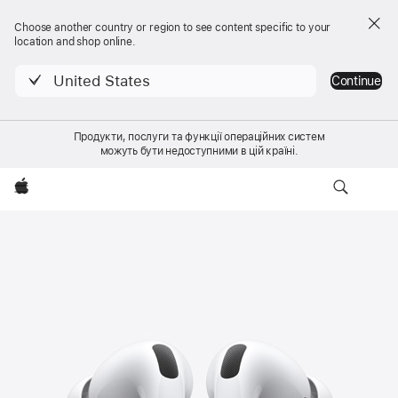
Choose another country or region to see content specific to your
location and shop online.
United States
Continue
Продукти, послуги та функції операційних систем
можуть бути недоступними в цій країні.
Локальна
Apple
AirPods Pro 3
навігація —
Купити
AirPods Pro 3
меню