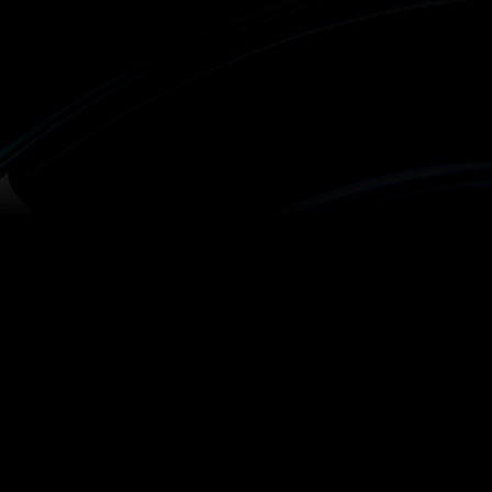
Адаптивний еквалайзер
Персоналізоване просторове аудіо