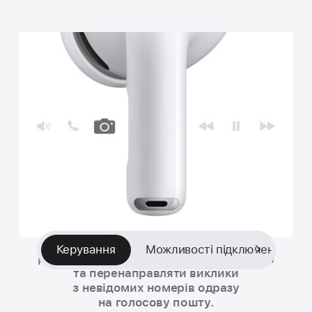
Просте сенсорне керування
дає змогу
Керування
Можливості підключення
регулювати гучність, перемикати треки
та перенаправляти виклики
з невідомих номерів одразу
на голосову пошту.