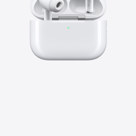
До
8 год
роботи від акумулятора з активним
поглинанням шуму без заряджання
5
На 2 години довше,