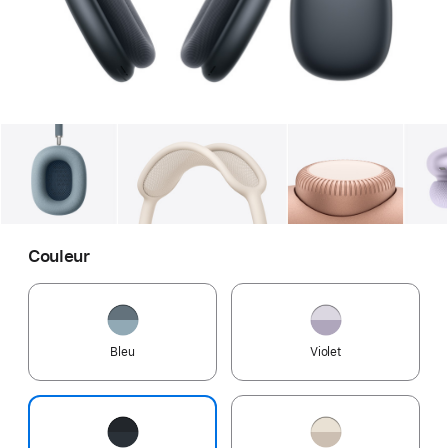
Galerie
Image
1
Galerie
Image
2
Galerie
Imag
Couleur
Bleu
Violet