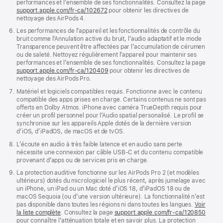
performances et l’ensemble de ses fonctionnalités. Consultez la page
support.apple.com/fr-ca/102672
pour obtenir les directives de
nettoyage des AirPods 4.
Les performances de l’appareil et les fonctionnalités de contrôle du
bruit comme l’Annulation active du bruit, l’audio adaptatif et le mode
Transparence peuvent être affectées par l’accumulation de cérumen
ou de saleté. Nettoyez régulièrement l’appareil pour maintenir ses
performances et l’ensemble de ses fonctionnalités. Consultez la page
support.apple.com/fr-ca/120409
pour obtenir les directives de
nettoyage des AirPods Pro.
Matériel et logiciels compatibles requis. Fonctionne avec le contenu
compatible des apps prises en charge. Certains contenus ne sont pas
offerts en Dolby Atmos. iPhone avec caméra TrueDepth requis pour
créer un profil personnel pour l’Audio spatial personalisé. Le profil se
synchronise sur les appareils Apple dotés de la dernière version
d’iOS, d’iPadOS, de macOS et de tvOS.
L’écoute en audio à très faible latence et en audio sans perte
nécessite une connexion par câble USB-C et du contenu compatible
provenant d’apps ou de services pris en charge.
La protection auditive fonctionne sur les AirPods Pro 2 (et modèles
ultérieurs) dotés du micrologiciel le plus récent, après jumelage avec
un iPhone, un iPad ou un Mac doté d’iOS 18, d’iPadOS 18 ou de
macOS Sequoia (ou d’une version ultérieure). La fonctionnalité n’est
pas disponible dans toutes les régions ni dans toutes les langues.
Voir
la liste complète
. Consultez la page
support.apple.com/fr-ca/120850
pour connaître l’atténuation totale et en savoir plus. La protection