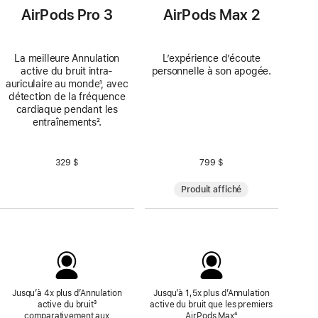
AirPods Pro 3
AirPods Max 2
La meilleure Annulation
L’expérience d’écoute
active du bruit intra-
personnelle à son apogée.
auriculaire au monde
Note
¹, avec
détection de la fréquence
de
cardiaque pendant les
bas
entraînements
Note
².
de
de
page
bas
de
329 $
799 $
page
Produit affiché
Jusqu’à 4x plus d’Annulation
Jusqu’à 1,5x plus d’Annulation
active du bruit
Note
³
active du bruit que les premiers
comparativement aux
de
AirPods Max
Note
⁴