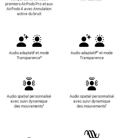
premiers AirPods Pro et aux
bas
de
AirPods 4 avec Annulation
de
bas
active du bruit
page
de
page
Audio adaptatif et mode
Audio adaptatif
Note
²¹ et mode
Transparence
Note
⁶
Transparence
de
de
bas
bas
de
de
page
page
Audio spatial personnalisé
Audio spatial personnalisé
avec suivi dynamique
avec suivi dynamique
des mouvements
Note
⁷
des mouvements
Note
⁷
de
de
bas
bas
de
de
page
page
—
Pas