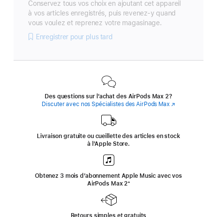
Conservez tous vos choix en ajoutant cet appareil
à vos articles enregistrés, puis revenez-y quand
vous voulez et reprenez votre magasinage.
Enregistrer pour plus tard
Des questions sur l’achat des AirPods Max 2?
Discuter avec nos Spécialistes des AirPods Max
(s’ouvre
dans
une
nouvelle
fenêtre)
Livraison gratuite ou cueillette des articles en stock
à l’Apple Store.
Obtenez 3 mois d’abonnement Apple Music avec vos
AirPods Max 2
‍Note
‍⁺
de
bas
de
page
Retours simples et gratuits