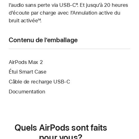
l’audio sans perte via USB‑C
de
page
Note
⁸. Et jusqu’à 20 heures
de
d’écoute par charge avec l’Annulation active du
bas
de
page
bruit activée
de
Note
¹⁴.
bas
page
de
de
bas
page
Contenu de l’emballage
de
page
AirPods Max 2
Étui Smart Case
Câble de recharge USB-C
Documentation
Quels AirPods sont faits
pour vous?