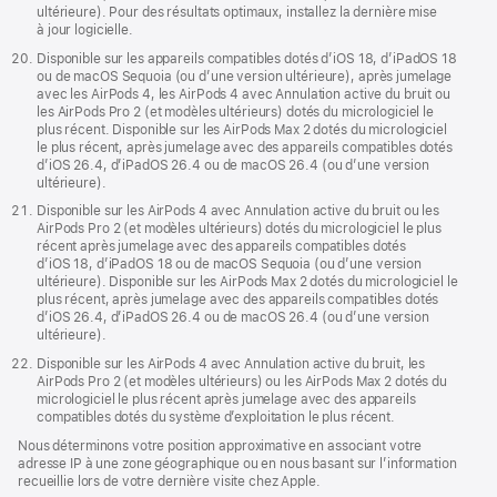
ultérieure). Pour des résultats optimaux, installez la dernière mise
à jour logicielle.
Disponible sur les appareils compatibles dotés d’iOS 18, d’iPadOS 18
ou de macOS Sequoia (ou d’une version ultérieure), après jumelage
avec les AirPods 4, les AirPods 4 avec Annulation active du bruit ou
les AirPods Pro 2 (et modèles ultérieurs) dotés du micrologiciel le
plus récent. Disponible sur les AirPods Max 2 dotés du micrologiciel
le plus récent, après jumelage avec des appareils compatibles dotés
d’iOS 26.4, d’iPadOS 26.4 ou de macOS 26.4 (ou d’une version
ultérieure).
Disponible sur les AirPods 4 avec Annulation active du bruit ou les
AirPods Pro 2 (et modèles ultérieurs) dotés du micrologiciel le plus
récent après jumelage avec des appareils compatibles dotés
d’iOS 18, d’iPadOS 18 ou de macOS Sequoia (ou d’une version
ultérieure). Disponible sur les AirPods Max 2 dotés du micrologiciel le
plus récent, après jumelage avec des appareils compatibles dotés
d’iOS 26.4, d’iPadOS 26.4 ou de macOS 26.4 (ou d’une version
ultérieure).
Disponible sur les AirPods 4 avec Annulation active du bruit, les
AirPods Pro 2 (et modèles ultérieurs) ou les AirPods Max 2 dotés du
micrologiciel le plus récent après jumelage avec des appareils
compatibles dotés du système d’exploitation le plus récent.
Nous déterminons votre position approximative en associant votre
adresse IP à une zone géographique ou en nous basant sur l’information
recueillie lors de votre dernière visite chez Apple.