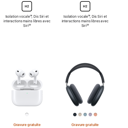
Isolation vocale
Note
¹⁹, Dis Siri et
Isolation vocale
Note
¹⁹, Dis Siri et
interactions mains libres avec
de
interactions mains libres avec
de
Siri
Note
²⁰
bas
Siri
Note
²⁰
bas
de
de
de
de
bas
page
bas
page
de
de
page
page
Gravure gratuite
Gravure gratuite