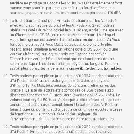
auditive ne protège pas contre les bruits impulsifs extrêmement forts,
comme ceux produits par un coup de feu, un feu d’artifice ou un
marteau-piqueur, ni contre les bruits continus supérieurs à 110 dBA.
La traduction en direct pour AirPods fonctionne sur les AirPods 4
avec Annulation active du bruit et les AirPods Pro 2 (et modèles
ultérieurs) dotés du micrologiciel le plus récent, après jumelage avec
un iPhone doté d’iOS 26 (ou d’une version ultérieure) sur lequel
Apple Intelligence est activée. La traduction en direct pour AirPods
fonctionne sur les AirPods Max 2 dotés du micrologiciel le plus
récent, après jumelage avec un iPhone doté d’iOS 26.4 (ou d’une
version ultérieure) sur lequel Apple Intelligence est activée.
Disponible en version bêta. Il se peut que des fonctionnalités ne
soient pas disponibles dans certaines régions ou langues. Pour en
savoir plus, consultez la page sur la
disponibilité des fonctionnalités
.
Tests réalisés par Apple en juillet et en août 2024 sur des prototypes
d’AirPods 4 et d’étuis de recharge, jumelés à des prototypes
d’iPhone 16 Pro Max, tous équipés de versions préliminaires des
logiciels. La liste de lecture était composée de 358 pistes audio
distinctes achetées sur l’iTunes Store (codage AAC à 256 kb/s). Le
volume était réglé à 50 % et l’Audio spatial était désactivé. Les tests
consistaient à décharger complètement la batterie des AirPods en
faisant jouer du contenu audio jusqu’à ce qu’un des écouteurs cesse
de fonctionner. L’autonomie dépend des réglages, de
l’environnement, de l’utilisation et de nombreux autres facteurs.
Tests réalisés par Apple en juillet et en août 2024 sur des prototypes
d’AirPods 4 (Annulation active du bruit) et d’étuis de recharge,