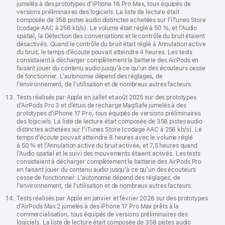
jumelés à des prototypes d’iPhone 16 Pro Max, tous équipés de
versions préliminaires des logiciels. La liste de lecture était
composée de 358 pistes audio distinctes achetées sur l’iTunes Store
(codage AAC à 256 kb/s). Le volume était réglé à 50 %, et l’Audio
spatial, la Détection des conversations et le contrôle du bruit étaient
désactivés. Quand le contrôle du bruit était réglé à Annulation active
du bruit, le temps d’écoute pouvait atteindre 4 heures. Les tests
consistaient à décharger complètement la batterie des AirPods en
faisant jouer du contenu audio jusqu’à ce qu’un des écouteurs cesse
de fonctionner. L’autonomie dépend des réglages, de
l’environnement, de l’utilisation et de nombreux autres facteurs.
Tests réalisés par Apple en juillet et août 2025 sur des prototypes
d’AirPods Pro 3 et d’étuis de recharge MagSafe jumelés à des
prototypes d’iPhone 17 Pro, tous équipés de versions préliminaires
des logiciels. La liste de lecture était composée de 358 pistes audio
distinctes achetées sur l’iTunes Store (codage AAC à 256 kb/s). Le
temps d’écoute pouvait atteindre 8 heures avec le volume réglé
à 50 % et l’Annulation active du bruit activée, et 7,5 heures quand
l’Audio spatial et le suivi des mouvements étaient activés. Les tests
consistaient à décharger complètement la batterie des AirPods Pro
en faisant jouer du contenu audio jusqu’à ce qu’un des écouteurs
cesse de fonctionner. L’autonomie dépend des réglages, de
l’environnement, de l’utilisation et de nombreux autres facteurs.
Tests réalisés par Apple en janvier et février 2026 sur des prototypes
d’AirPods Max 2 jumelés à des iPhone 17 Pro Max prêts à la
commercialisation, tous équipés de versions préliminaires des
logiciels. La liste de lecture était composée de 358 pistes audio