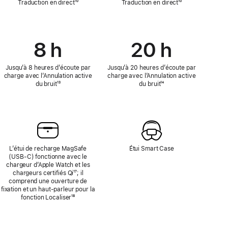
Traduction en direct
Note
¹⁰
Traduction en direct
Note
¹⁰
de
de
bas
bas
de
de
page
page
8 h
20 h
Jusqu’à 8 heures d’écoute par
Jusqu’à 20 heures d’écoute par
charge avec l’Annulation active
charge avec l’Annulation active
du bruit
Note
¹³
du bruit
Note
¹⁴
de
de
bas
bas
de
de
page
page
L’étui de recharge MagSafe
Étui Smart Case
(USB‑C) fonctionne avec le
chargeur d’Apple Watch et les
chargeurs certifiés Qi
Note
¹⁷; il
comprend une ouverture de
de
fixation et un haut-parleur pour la
bas
fonction Localiser
Note
¹⁸
de
de
page
bas
de