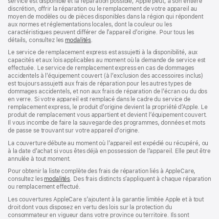
service est disponible et la réparation possible, Apple peut, à son entière
discrétion, offrir la réparation ou le remplacement de votre appareil au
moyen de modèles ou de pièces disponibles dans la région qui répondent
aux normes et réglementations locales, dont la couleur ou les
caractéristiques peuvent différer de l’appareil d’origine. Pour tous les
détails, consultez les
modalités
(s’ouvre
.
dans
Le service de remplacement express est assujetti à la disponibilité, aux
une
capacités et aux lois applicables au moment où la demande de service est
nouvelle
effectuée. Le service de remplacement express en cas de dommages
fenêtre)
accidentels à l’équipement couvert (à l’exclusion des accessoires inclus)
est toujours assujetti aux frais de réparation pour les autres types de
dommages accidentels, et non aux frais de réparation de l’écran ou du dos
en verre. Si votre appareil est remplacé dans le cadre du service de
remplacement express, le produit d’origine devient la propriété d’Apple. Le
produit de remplacement vous appartient et devient l’équipement couvert.
Il vous incombe de faire la sauvegarde des programmes, données et mots
de passe se trouvant sur votre appareil d’origine.
La couverture débute au moment où l’appareil est expédié ou récupéré, ou
à la date d’achat si vous êtes déjà en possession de l’appareil. Elle peut être
annulée à tout moment.
Pour obtenir la liste complète des frais de réparation liés à AppleCare,
consultez les
modalités
(s’ouvre
. Des frais distincts s’appliquent à chaque réparation
ou remplacement effectué.
dans
une
Les couvertures AppleCare s’ajoutent à la garantie limitée Apple et à tout
nouvelle
droit dont vous disposez en vertu des lois sur la protection du
fenêtre)
consommateur en vigueur dans votre province ou territoire. Ils sont