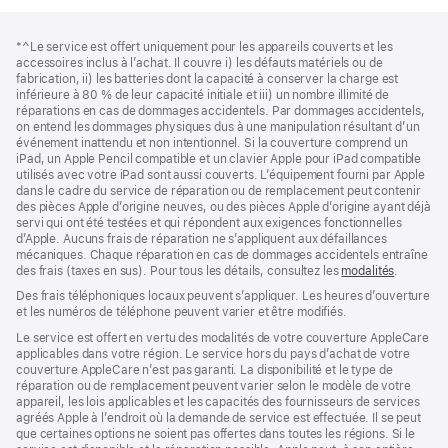
Bas
Notes
*^Le service est offert uniquement pour les appareils couverts et les
de
de
accessoires inclus à l’achat. Il couvre i) les défauts matériels ou de
bas
page
fabrication, ii) les batteries dont la capacité à conserver la charge est
de
inférieure à 80 % de leur capacité initiale et iii) un nombre illimité de
page
réparations en cas de dommages accidentels. Par dommages accidentels,
on entend les dommages physiques dus à une manipulation résultant d’un
événement inattendu et non intentionnel. Si la couverture comprend un
iPad, un Apple Pencil compatible et un clavier Apple pour iPad compatible
utilisés avec votre iPad sont aussi couverts. L’équipement fourni par Apple
dans le cadre du service de réparation ou de remplacement peut contenir
des pièces Apple d’origine neuves, ou des pièces Apple d’origine ayant déjà
servi qui ont été testées et qui répondent aux exigences fonctionnelles
d’Apple. Aucuns frais de réparation ne s’appliquent aux défaillances
mécaniques. Chaque réparation en cas de dommages accidentels entraîne
des frais (taxes en sus). Pour tous les détails, consultez les
modalités
(s’ouvre
.
dans
Des frais téléphoniques locaux peuvent s’appliquer. Les heures d’ouverture
une
et les numéros de téléphone peuvent varier et être modifiés.
nouvelle
fenêtre)
Le service est offert en vertu des modalités de votre couverture AppleCare
applicables dans votre région. Le service hors du pays d’achat de votre
couverture AppleCare n’est pas garanti. La disponibilité et le type de
réparation ou de remplacement peuvent varier selon le modèle de votre
appareil, les lois applicables et les capacités des fournisseurs de services
agréés Apple à l’endroit où la demande de service est effectuée. Il se peut
que certaines options ne soient pas offertes dans toutes les régions. Si le