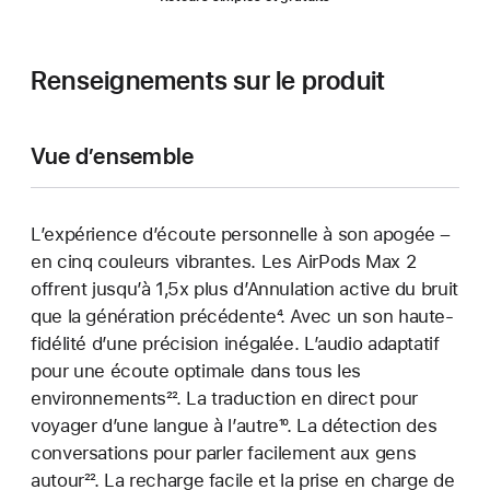
Renseignements sur le produit
Vue d’ensemble
L’expérience d’écoute personnelle à son apogée –
en cinq couleurs vibrantes. Les AirPods Max 2
offrent jusqu’à 1,5x plus d’Annulation active du bruit
que la génération précédente
Note
⁴. Avec un son haute-
fidélité d’une précision inégalée. L’audio adaptatif
de
pour une écoute optimale dans tous les
bas
environnements
Note
²². La traduction en direct pour
de
voyager d’une langue à l’autre
de
page
Note
¹⁰. La détection des
conversations pour parler facilement aux gens
bas
de
autour
Note
²². La recharge facile et la prise en charge de
de
bas