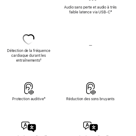
d’audio
Audio sans perte et audio à très
sans
faible latence via USB-C
Note
⁸
perte
de
bas
de
page
—
Pas
de
Détection de la fréquence
détection
cardiaque durant les
de
entraînements
Note
²
la
de
fréquence
bas
cardiaque
de
page
Protection auditive
Note
⁹
Réduction des sons bruyants
de
bas
de
page