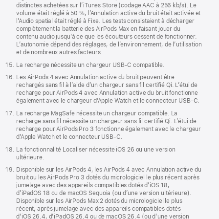
distinctes achetées sur l’iTunes Store (codage AAC à 256 kb/s). Le
volume était réglé à 50 %, l’Annulation active du bruit était activée et
l’Audio spatial était réglé à Fixe. Les tests consistaient à décharger
complètement la batterie des AirPods Max en faisant jouer du
contenu audio jusqu’à ce que les écouteurs cessent de fonctionner.
L’autonomie dépend des réglages, de l’environnement, de l’utilisation
et de nombreux autres facteurs.
La recharge nécessite un chargeur USB-C compatible.
Les AirPods 4 avec Annulation active du bruit peuvent être
rechargés sans fil à l’aide d’un chargeur sans fil certifié Qi. L’étui de
recharge pour AirPods 4 avec Annulation active du bruit fonctionne
également avec le chargeur d’Apple Watch et le connecteur USB-C.
La recharge MagSafe nécessite un chargeur compatible. La
recharge sans fil nécessite un chargeur sans fil certifié Qi. L’étui de
recharge pour AirPods Pro 3 fonctionne également avec le chargeur
d’Apple Watch et le connecteur USB-C.
La fonctionnalité Localiser nécessite iOS 26 ou une version
ultérieure.
Disponible sur les AirPods 4, les AirPods 4 avec Annulation active du
bruit ou les AirPods Pro 3 dotés du micrologiciel le plus récent après
jumelage avec des appareils compatibles dotés d’iOS 18,
d’iPadOS 18 ou de macOS Sequoia (ou d’une version ultérieure).
Disponible sur les AirPods Max 2 dotés du micrologiciel le plus
récent, après jumelage avec des appareils compatibles dotés
d’iOS 26.4, d’iPadOS 26.4 ou de macOS 26.4 (ou d’une version