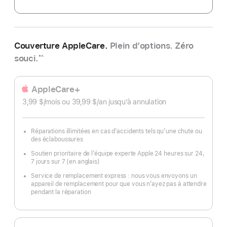
Couverture AppleCare.
Plein d’options. Zéro
souci.
*^
AppleCare+
3,99 $
/mois
par
ou 39,99 $
/an
par
jusqu’à annulation
mois
an
Réparations illimitées en cas d’accidents tels qu’une chute ou
des éclaboussures
Soutien prioritaire de l’équipe experte Apple 24 heures sur 24,
7 jours sur 7 (en anglais)
Service de remplacement express : nous vous envoyons un
appareil de remplacement pour que vous n’ayez pas à attendre
pendant la réparation