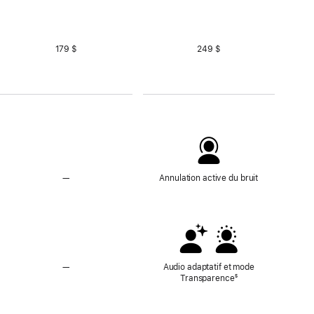
179 $
249 $
—
Pas
Annulation active du bruit
d’Annulation
active
du
bruit
—
Sans
Audio adaptatif et mode
audio
Transparence
Note
⁵
adaptatif
de
ni
bas
mode
de