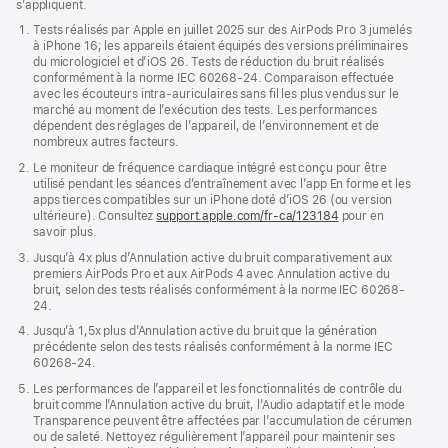
s’appliquent.
dans
une
Tests réalisés par Apple en juillet 2025 sur des AirPods Pro 3 jumelés
nouvell
à iPhone 16; les appareils étaient équipés des versions préliminaires
fenêtre
du micrologiciel et d’iOS 26. Tests de réduction du bruit réalisés
conformément à la norme IEC 60268-24. Comparaison effectuée
avec les écouteurs intra-auriculaires sans fil les plus vendus sur le
marché au moment de l’exécution des tests. Les performances
dépendent des réglages de l’appareil, de l’environnement et de
nombreux autres facteurs.
Le moniteur de fréquence cardiaque intégré est conçu pour être
utilisé pendant les séances d’entraînement avec l’app En forme et les
apps tierces compatibles sur un iPhone doté d’iOS 26 (ou version
ultérieure). Consultez
support.apple.com/fr-ca/123184
pour en
savoir plus.
Jusqu’à 4x plus d’Annulation active du bruit comparativement aux
premiers AirPods Pro et aux AirPods 4 avec Annulation active du
bruit, selon des tests réalisés conformément à la norme IEC 60268-
24.
Jusqu’à 1,5x plus d’Annulation active du bruit que la génération
précédente selon des tests réalisés conformément à la norme IEC
60268-24.
Les performances de l’appareil et les fonctionnalités de contrôle du
bruit comme l’Annulation active du bruit, l’Audio adaptatif et le mode
Transparence peuvent être affectées par l’accumulation de cérumen
ou de saleté. Nettoyez régulièrement l’appareil pour maintenir ses