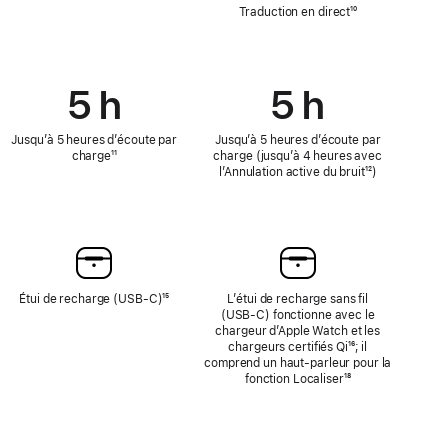
traduction
Traduction en direct
Note
¹⁰
en
de
direct
bas
de
page
5 h
5 h
Jusqu’à 5 heures d’écoute par
Jusqu’à 5 heures d’écoute par
charge
Note
¹¹
charge (jusqu’à 4 heures avec
de
l’Annulation active du bruit
Note
¹²)
bas
de
de
bas
page
de
page
Étui de recharge (USB-C)
Note
¹⁵
L’étui de recharge sans fil
de
(USB‑C) fonctionne avec le
bas
chargeur d’Apple Watch et les
de
chargeurs certifiés Qi
Note
¹⁶; il
page
comprend un haut-parleur pour la
de
fonction Localiser
Note
¹⁸
bas
de
de
bas
page
de
page