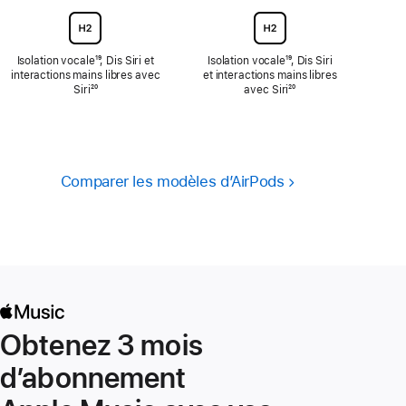
page
Isolation vocale
Note
¹⁹, Dis Siri et
Isolation vocale
Note
¹⁹, Dis Siri
interactions mains libres avec
de
et interactions mains libres
de
Siri
Note
²⁰
bas
avec Siri
bas
Note
²⁰
de
de
de
de
bas
page
page
bas
de
de
page
page
Comparer les modèles d’AirPods
Obtenez 3 mois
d’abonnement