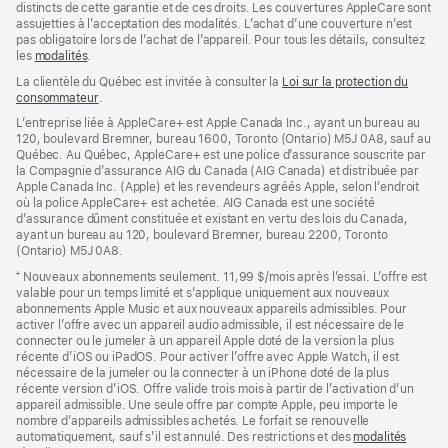
distincts de cette garantie et de ces droits. Les couvertures AppleCare sont
assujetties à l’acceptation des modalités. L’achat d’une couverture n’est
pas obligatoire lors de l’achat de l’appareil. Pour tous les détails, consultez
les
modalités
(s’ouvre
.
dans
La clientèle du Québec est invitée à consulter la
Loi sur la protection du
une
consommateur
(s’ouvre
.
nouvelle
dans
fenêtre)
L’entreprise liée à AppleCare+ est Apple Canada Inc., ayant un bureau au
une
120, boulevard Bremner, bureau 1600, Toronto (Ontario) M5J 0A8, sauf au
nouvelle
Québec. Au Québec, AppleCare+ est une police d’assurance souscrite par
fenêtre)
la Compagnie d’assurance AIG du Canada (AIG Canada) et distribuée par
Apple Canada Inc. (Apple) et les revendeurs agréés Apple, selon l’endroit
où la police AppleCare+ est achetée. AIG Canada est une société
d’assurance dûment constituée et existant en vertu des lois du Canada,
ayant un bureau au 120, boulevard Bremner, bureau 2200, Toronto
(Ontario) M5J 0A8.
⁺ Nouveaux abonnements seulement. 11,99 $/mois après l’essai. L’offre est
valable pour un temps limité et s’applique uniquement aux nouveaux
abonnements Apple Music et aux nouveaux appareils admissibles. Pour
activer l’offre avec un appareil audio admissible, il est nécessaire de le
connecter ou le jumeler à un appareil Apple doté de la version la plus
récente d’iOS ou iPadOS. Pour activer l’offre avec Apple Watch, il est
nécessaire de la jumeler ou la connecter à un iPhone doté de la plus
récente version d’iOS. Offre valide trois mois à partir de l’activation d’un
appareil admissible. Une seule offre par compte Apple, peu importe le
nombre d’appareils admissibles achetés. Le forfait se renouvelle
automatiquement, sauf s’il est annulé. Des restrictions et des
modalités
(s’ouvr