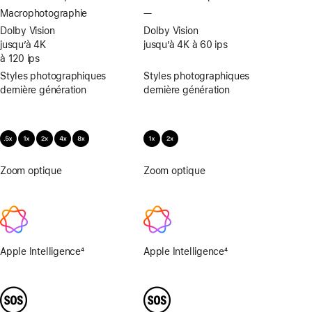
Macrophotographie
—
Macrophotographie
non
Dolby Vision
Dolby Vision
disponible
jusqu’à 4K
jusqu’à 4K à 60 ips
à 120 ips
Styles photographiques
Styles photographiques
dernière génération
dernière génération
Zoom optique
0,5x,
Zoom optique
0,5x,
1x,
1x,
2x,
2x,
4x,
4x,
8x
8x
Apple Intelligence
4
Apple Intelligence
4
Note
Note
de
de
bas
bas
de
de