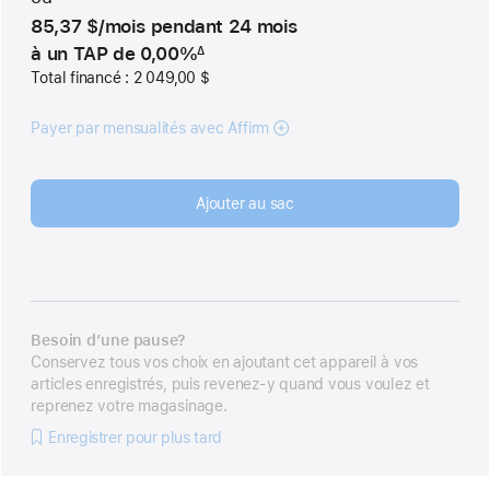
85,37 $
/mois
 par mois
pendant 24
mois
mois
à un TAP de 0,00%
∆
 Note de bas de page 
Total financé : 2 049,00 $
Payer par mensualités avec Affirm
Ajouter au sac
Besoin d’une pause?
Conservez tous vos choix en ajoutant cet appareil à vos
articles enregistrés, puis revenez-y quand vous voulez et
reprenez votre magasinage.
Enregistrer pour plus tard