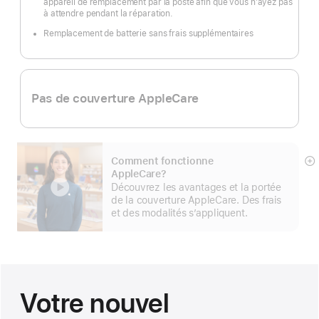
appareil de remplacement par la poste afin que vous n’ayez pas
à attendre pendant la réparation.
Remplacement de batterie sans frais supplémentaires
Pas de couverture AppleCare
Comment fonctionne
E
AppleCare?
mo
Découvrez les avantages et la portée
pl
de la couverture AppleCare. Des frais
et des modalités s’appliquent.
Votre nouvel