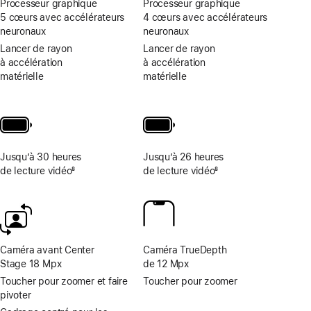
plus
Processeur graphique
Processeur graphique
rapide
5 cœurs avec accélérateurs
4 cœurs avec accélérateurs
aux
neuronaux
neuronaux
outils
Lancer de rayon
Lancer de rayon
photo
à accélération
à accélération
et
matérielle
matérielle
vidéo
Jusqu’à 30 heures
Jusqu’à 26 heures
de lecture vidéo
8
de lecture vidéo
8
Note
Note
de
de
bas
bas
de
de
page
page
Caméra avant Center
Caméra TrueDepth
Stage 18 Mpx
de 12 Mpx
Toucher pour zoomer et faire
Toucher pour zoomer
pivoter