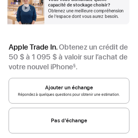
En
page
capacité de stockage choisir?
montrer
Obtenez une meilleure compréhension
plus
de l’espace dont vous aurez besoin.
Apple Trade In.
Obtenez un crédit de
50 $ à 1 095 $ à valoir sur l’achat de
votre nouvel iPhone
.
§
Note
de
bas
de
Ajouter un échange
page
Répondez à quelques questions pour obtenir une estimation.
Pas d’échange