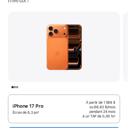
À partir de
1 599 $
iPhone 17 Pro
ou 66,62 $
/mois
 par mo
pendant 24
mois
 mois 
Écran de 6,3 po
2
à un TAP de 0,00 %
∆
Note
 Note de bas de page 
de
bas