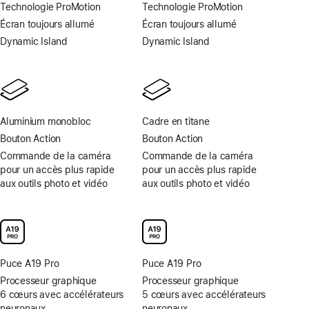
Note
Note
Technologie ProMotion
Technologie ProMotion
de
de
Écran toujours allumé
Écran toujours allumé
bas
bas
Dynamic Island
Dynamic Island
de
de
page
page
Aluminium monobloc
Cadre en titane
Bouton Action
Bouton Action
Commande de la caméra
Commande de la caméra
pour un accès plus rapide
pour un accès plus rapide
aux outils photo et vidéo
aux outils photo et vidéo
Puce A19 Pro
Puce A19 Pro
Processeur graphique
Processeur graphique
6 cœurs avec accélérateurs
5 cœurs avec accélérateurs
neuronaux
neuronaux