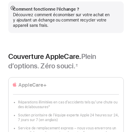
Comment fonctionne l’échange ?
En
Découvrez comment économiser sur votre achat en
montrer
y ajoutant un échange ou comment recycler votre
plus
appareil sans frais.
Couverture AppleCare.
Plein
d’options. Zéro souci.
±
Note
de
bas
AppleCare+
de
page
Réparations illimitées en cas d’accidents tels qu’une chute ou
†
des éclaboussures
Note
de
Soutien prioritaire de l’équipe experte Apple 24 heures sur 24,
bas
7 jours sur 7 (en anglais)
de
page
Service de remplacement express – nous vous enverrons un