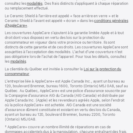
consultez les
modalités
(s’ouvre
. Des frais distincts s’appliquent à chaque réparation
ou remplacement effectué.
dans
une
Le Ceramic Shield à l’arrière est appelé « face arrière en verre » et le
nouvelle
Ceramic Shield à l’avant est appelé « écran » dans les
conditions générales
fenêtre)
d’AppleCare+
(s’ouvre
.
dans
Les couvertures AppleCare s’ajoutent à la garantie limitée Apple et à tout
une
droit dont vous disposez en vertu des lois sur la protection du
nouvelle
consommateur en vigueur dans votre province ou territoire. Ils sont
fenêtre)
distincts de cette garantie et de ces droits. Les couvertures AppleCare sont
assujetties à l’acceptation des modalités. L’achat d’une couverture n’est
pas obligatoire lors de l’achat de l’appareil. Pour tous les détails, consultez
les
modalités
(s’ouvre
.
dans
La clientèle du Québec est invitée à consulter la
Loi sur la protection du
une
consommateur
(s’ouvre
.
nouvelle
dans
fenêtre)
L’entreprise liée à AppleCare+ est Apple Canada Inc., ayant un bureau au
une
120, boulevard Bremner, bureau 1600, Toronto (Ontario) M5J 0A8, sauf au
nouvelle
Québec. Au Québec, AppleCare+ est une police d’assurance souscrite par
fenêtre)
la Compagnie d’assurance AIG du Canada (AIG Canada) et distribuée par
Apple Canada Inc. (Apple) et les revendeurs agréés Apple, selon l’endroit
où la police AppleCare+ est achetée. AIG Canada est une société
d’assurance dûment constituée et existant en vertu des lois du Canada,
ayant un bureau au 120, boulevard Bremner, bureau 2200, Toronto
(Ontario) M5J 0A8.
Note
† AppleCare+ couvre un nombre illimité de réparations en cas de
de
dommages accidentels dus à la manipulation, chacune entraînant des frais.