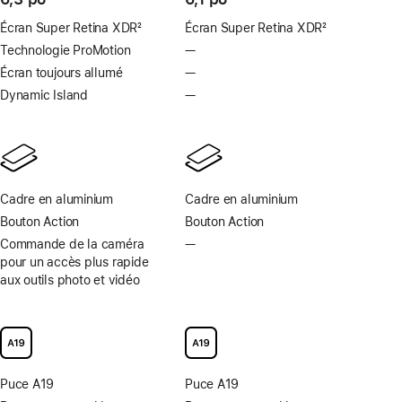
Écran Super Retina XDR
2
Écran Super Retina XDR
2
Note
Note
Technologie ProMotion
—
Technologie
de
de
ProMotion
Écran toujours allumé
—
Écran
bas
bas
non
toujours
Dynamic Island
—
Dynamic Island
de
de
disponible
allumé
non
page
page
non
disponible
disponible
Cadre en aluminium
Cadre en aluminium
Bouton Action
Bouton Action
Commande de la caméra
—
Pas
pour un accès plus rapide
de
aux outils photo et vidéo
commande
de
la
caméra
pour
un
Puce A19
Puce A19
accès