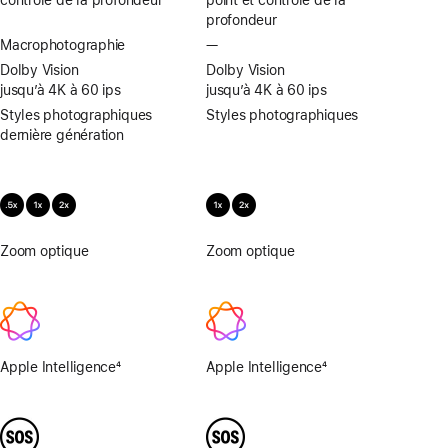
profondeur
Macrophotographie
—
Macrophotographie
non
Dolby Vision
Dolby Vision
disponible
jusqu’à 4K à 60 ips
jusqu’à 4K à 60 ips
Styles photographiques
Styles photographiques
dernière génération
Zoom optique
0,5x,
Zoom optique
1x,
1x,
2x
2x
Apple Intelligence
4
Apple Intelligence
4
Note
Note
de
de
bas
bas
de
de