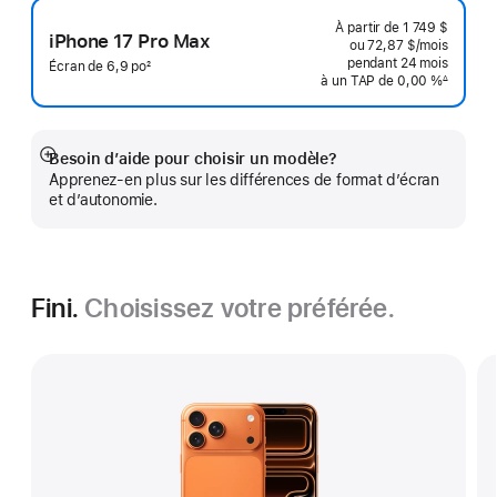
de
À partir de
1 749 $
page
iPhone 17 Pro Max
ou 72,87 $
/mois
 par mo
pendant 24
mois
 mois 
Écran de 6,9 po
2
à un TAP de 0,00 %
∆
Note
 Note de bas de page 
de
bas
de
page
Besoin d’aide pour choisir un modèle?
En
Apprenez-en plus sur les différences de format d’écran
montrer
et d’autonomie.
plus
Fini.
Choisissez votre préférée.