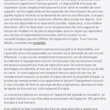
couverture AppleCare n’est pas garanti. La disponibilité et le type de
réparation ou de remplacement peuvent varier selon le modèle de votre
appareil, les lois applicables et les capacités des fournisseurs de services
agréés Apple à l’endroit où la demande de service est effectuée. Il se peut
que certaines options ne soient pas offertes dans toutes les régions. Si le
service est disponible et la réparation possible, Apple peut, à son entière
discrétion, offrir la réparation ou le remplacement de votre appareil au
moyen de modèles ou de pièces disponibles dans la région qui répondent
aux normes et réglementations locales, dont la couleur ou les
caractéristiques peuvent différer de l’appareil d’origine. Pour tous les
détails, consultez les
modalités
(s’ouvre
.
dans
Le service de remplacement express est assujetti à la disponibilité, aux
une
capacités et aux lois applicables au moment où la demande de service est
nouvelle
effectuée. Le service de remplacement express en cas de dommages
fenêtre)
accidentels à l’équipement couvert (à l’exclusion des accessoires inclus)
est toujours assujetti aux frais de réparation pour les autres types de
dommages accidentels, et non aux frais de réparation de l’écran ou du dos
en verre. Si votre appareil est remplacé dans le cadre du service de
remplacement express, le produit d’origine devient la propriété d’Apple. Le
produit de remplacement vous appartient et devient l’équipement couvert.
Il vous incombe de faire la sauvegarde des programmes, données et mots
de passe se trouvant sur votre appareil d’origine.
La couverture débute au moment où l’appareil est expédié ou récupéré, ou
à la date d’achat si vous êtes déjà en possession de l’appareil. Elle peut être
annulée à tout moment.
Pour obtenir la liste complète des frais de réparation liés à AppleCare,