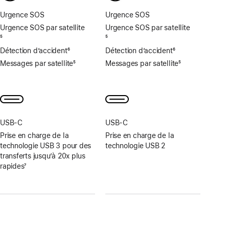
page
page
Urgence SOS
Urgence SOS
Urgence SOS par satellite
Urgence SOS par satellite
Note
5
Note
5
de
de
Détection d’accident
6
Détection d’accident
6
bas
bas
Note
Note
Messages par satellite
5
Messages par satellite
5
de
de
de
de
Note
Note
page
page
bas
bas
de
de
de
de
bas
bas
page
page
de
de
page
page
USB‑C
USB‑C
Prise en charge de la
Prise en charge de la
technologie USB 3 pour des
technologie USB 2
transferts jusqu’à 20x plus
rapides
7
Note
de
bas
de
page