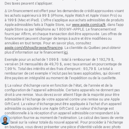
bas
Des taxes peuvent s’appliquer.
de
Note
∆
Un financement est offert pour les demandes de crédit approuvées visant
page
de
les achats supérieurs à 99 $ (iPhone, Apple Watch et Apple Vision Pro) ou
bas
à 199 $ (Mac et iPad). L’offre s’applique aux achats admissibles de produits
de
Apple admissibles faits à l’Apple Store, sur
www.apple.com/ca/fr
, dans l’app
page
Apple Store ou par téléphone au 1 800 MY-APPLE. Le financement est
fourni par Affirm, et chaque transaction doit être approuvée. Les offres de
financement peuvent changer de temps à autre et être modifiées ou
annulées en tout temps. Pour en savoir plus, consultez
apple.com/xf/shop/browse/financing
(s’ouvre
. La clientèle du Québec peut obtenir
plus d’information sur le financement
dans
ici
(s’ouvre
.
une
dans
Exemple pour un achat de 1 099 $ : total à rembourser de 1 192,79 $,
nouvelle
une
versé en 24 mensualités de 49,70 $, avec taux annuel en pourcentage de
fenêtre)
nouvelle
7,99 %. Total des intérêts et des frais d’emprunt : 93,79 $. Le total à
fenêtre)
rembourser de cet exemple n’inclut pas les taxes applicables, qui doivent
être payées en intégralité au moment de l’expédition ou de la cueillette.
Note
§ La valeur d'échange varie en fonction de l'état, de l'année et de la
de
configuration de l'appareil admissible. Certains appareils ne donnent pas
bas
droit à une remise. Vous devez avoir atteint l'âge de la majorité pour être
de
admissible à l'échange de votre appareil contre une remise ou une Apple
page
Gift Card. La valeur d'échange peut être appliquée à l'achat d'un appareil
admissible ou ajoutée à une Apple Gift Card. La valeur d'échange est
conditionnelle à la réception d'un appareil admissible correspondant à la
description fournie au moment de l'estimation. Le calcul des taxes de vente
est basé sur la valeur totale du nouvel appareil. Pour procéder à l'échange
en boutique, vous devez présenter une pièce d'identité valide avec photo