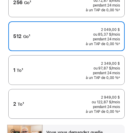
ou 72,87 $
/mois
 par mo
256
1
Go
pendant 24
mois
mois
Note
à un TAP de 0,00 %
∆
 Note de bas de page 
de
bas
de
2 049,00 $
page
ou 85,37 $
/mois
 par mo
512
1
Go
pendant 24
mois
mois
Note
à un TAP de 0,00 %
∆
 Note de bas de page 
de
bas
de
2 349,00 $
page
ou 97,87 $
/mois
 par mo
1
1
To
pendant 24
mois
mois
Note
à un TAP de 0,00 %
∆
 Note de bas de page 
de
bas
de
2 949,00 $
page
ou 122,87 $
/mois
 par mo
2
1
To
pendant 24
mois
mois
Note
à un TAP de 0,00 %
∆
 Note de bas de page 
de
bas
de
Vous vous demandez quelle