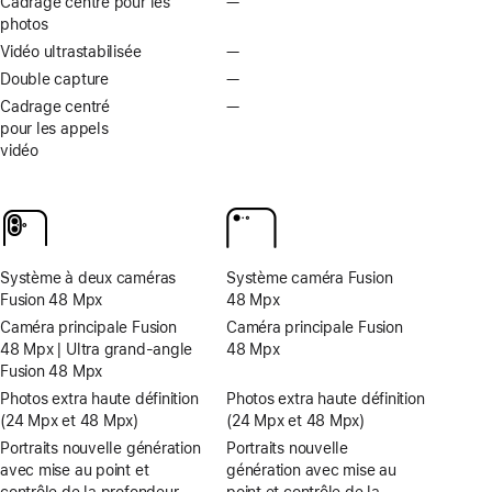
Cadrage centré pour les
—
Pas
photos
de
Cadrage
Vidéo ultrastabilisée
—
Pas
centré
de
Double capture
—
Pas
pour
vidéo
de
Cadrage centré
—
Pas
les
ultrastabilisée
double
pour les appels
de
photos
capture
vidéo
Cadrage
centré
pour
les
appels
vidéo
Système à deux caméras
Système caméra Fusion
Fusion 48 Mpx
48 Mpx
Caméra principale Fusion
Caméra principale Fusion
48 Mpx | Ultra grand‑angle
48 Mpx
Fusion 48 Mpx
Photos extra haute définition
Photos extra haute définition
(24 Mpx et 48 Mpx)
(24 Mpx et 48 Mpx)
Portraits nouvelle génération
Portraits nouvelle
avec mise au point et
génération avec mise au
contrôle de la profondeur
point et contrôle de la