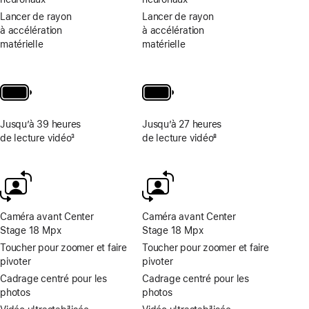
Lancer de rayon
Lancer de rayon
à accélération
à accélération
matérielle
matérielle
Jusqu’à 39 heures
Jusqu’à 27 heures
de lecture vidéo
3
de lecture vidéo
8
Note
Note
de
de
bas
bas
de
de
page
page
Caméra avant Center
Caméra avant Center
Stage 18 Mpx
Stage 18 Mpx
Toucher pour zoomer et faire
Toucher pour zoomer et faire
pivoter
pivoter
Cadrage centré pour les
Cadrage centré pour les
photos
photos