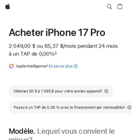
Apple
Acheter iPhone 17 Pro
2 049,00 $
ou
85,37 $
/mois
 par mois
pendant 24
mois
mois
à un TAP de 0,00%
∆
 Note de bas de page 
Apple Intelligence
Note
4
En savoir plus
de
sur Apple
bas
Intelligence
de
pour
page
iPhone
Note de bas de page
Obtenez 50 $ à 1 095 $ pour votre ancien appareil
.
§
Note de bas de
Payez à un TAP de 0,00 % avec le financement par mensualités
.
∆
Modèle.
Lequel vous convient le
mieux?