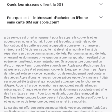
Quels fournisseurs offrent la 5G?
Pourquoi est-il intéressant d’acheter un iPhone
sans carte SIM sur apple.com?
Bas
Notes
Note
± Le service est offert uniquement pour les appareils couverts et les
de
de
de
accessoires inclus à l’achat. Il couvre i) les défauts matériels ou de
bas
page
bas
fabrication, ii) les batteries dont la capacité à conserver la charge est
de
de
inférieure à 80 % de leur capacité initiale et iii) un nombre illimité de
page
page
réparations en cas de dommages accidentels. Par dommages accidentels,
on entend les dommages physiques dus à une manipulation résultant d’un
événement inattendu et non intentionnel. Si la couverture comprend un
iPad, un Apple Pencil compatible et un clavier Apple pour iPad compatible
utilisés avec votre iPad sont aussi couverts. L’équipement fourni par Apple
dans le cadre du service de réparation ou de remplacement peut contenir
des pièces Apple d’origine neuves, ou des pièces Apple d’origine ayant déjà
servi qui ont été testées et qui répondent aux exigences fonctionnelles
d’Apple. Aucuns frais de réparation ne s’appliquent aux défaillances
mécaniques. Chaque réparation en cas de dommages accidentels entraîne
des frais (taxes en sus). Pour tous les détails, consultez les
modalités
(s’ouvre
.
Des frais téléphoniques locaux peuvent s’appliquer. Les heures d’ouverture
dans
et les numéros de téléphone peuvent varier et être modifiés.
une
nouvelle
Le service est offert en vertu des modalités de votre couverture AppleCare
fenêtre)
applicables dans votre région. Le service hors du pays d’achat de votre