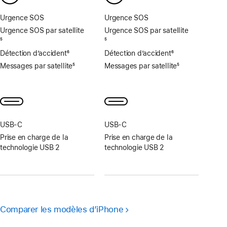
page
page
Urgence SOS
Urgence SOS
Urgence SOS par satellite
Urgence SOS par satellite
Note
5
Note
5
de
de
Détection d’accident
6
Détection d’accident
6
bas
bas
Note
Note
Messages par satellite
5
Messages par satellite
5
de
de
de
de
Note
Note
page
page
bas
bas
de
de
de
de
bas
bas
page
page
de
de
page
page
USB‑C
USB‑C
Prise en charge de la
Prise en charge de la
technologie USB 2
technologie USB 2
Comparer les modèles d’iPhone