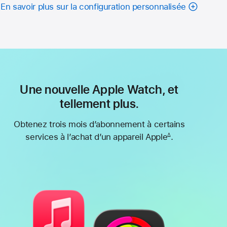
En savoir plus sur la configuration personnalisée
Une nouvelle Apple Watch, et
tellement plus.
Obtenez trois mois d’abonnement à certains
services à l’achat d’un appareil Apple
.
∆
Note
de
bas
de
page