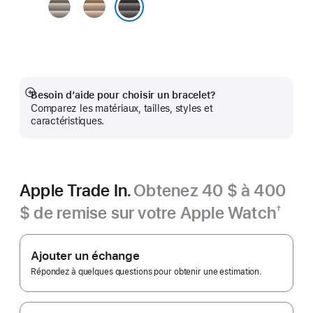
Naturel
Or
Ardoise
Besoin d’aide pour choisir un bracelet?
En
Comparez les matériaux, tailles, styles et
montrer
caractéristiques.
plus
Apple Trade In.
Obtenez 40 $ à 400
$ de remise sur votre Apple Watch
†
Note
Apple Trade In.
de
bas
Ajouter un échange
de
page
Répondez à quelques questions pour obtenir une estimation.