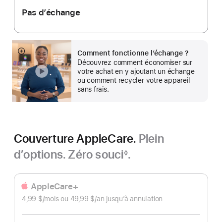
Pas d’échange
Comment fonctionne l’échange ?
En
Découvrez comment économiser sur
montrer
votre achat en y ajoutant un échange
plus
ou comment recycler votre appareil
sans frais.
Couverture AppleCare.
Plein
d’options. Zéro souci
.
◊
Note
de
bas
AppleCare+
de
4,99 $
/mois
par
ou 49,99 $
/an
par
jusqu’à annulation
page
mois
an