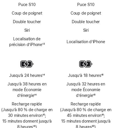
page
page
Puce S10
Puce S10
Coup de poignet
Coup de poignet
Double toucher
Double toucher
Siri
Siri
Localisation de
Localisation d’iPhone
précision d’iPhone
13
Note
de
bas
de
page
Jusqu’à 24 heures
14
Jusqu’à 18 heures
18
Note
Note
Jusqu’à 38 heures en
Jusqu’à 32 heures en
de
de
mode Économie
mode Économie
bas
bas
d’énergie
14
d’énergie
18
de
de
Note
Note
page
Recharge rapide
page
Recharge rapide
de
de
(Jusqu’à 80 % de charge en
(Jusqu’à 80 % de charge en
bas
bas
30 minutes environ
15
;
45 minutes environ
19
;
de
de
Note
15 minutes donnent jusqu’à
Note
15 minutes donnent jusqu’à
page
page
de
8 heures
16
)
de
8 heures
20
)