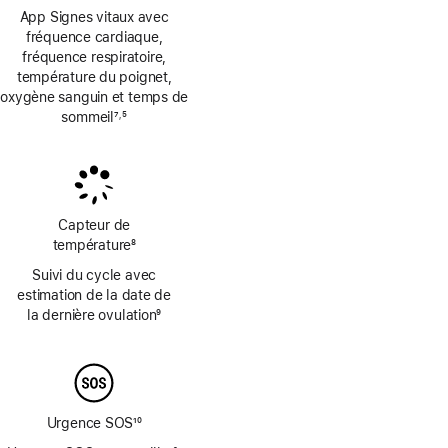
App Signes vitaux avec
fréquence cardiaque,
fréquence respiratoire,
température du poignet,
oxygène sanguin et temps de
sommeil
7
5
,
Note
Note
de
de
bas
bas
de
de
page
page
Capteur de
température
8
Note
Suivi du cycle avec
de
estimation de la date de
bas
la dernière ovulation
9
de
Note
page
de
bas
de
page
Urgence SOS
10
Note