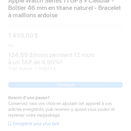
Apple Watch Series 11 GPS + Cellular -
Boîtier 46 mm en titane naturel - Bracelet
à maillons ardoise
1 459,00 $
ou
124,89 $
/mois
 par mois
pendant 12
mois
mois
à un TAP de 4,99%
§
 Note de bas de page 
Total financé : 1 498,69 $
Continuer
Besoin d’une pause?
Conservez tous vos choix en ajoutant cet appareil à vos
articles enregistrés, puis revenez-y quand vous voulez et
reprenez votre magasinage.
Enregistrer pour plus tard