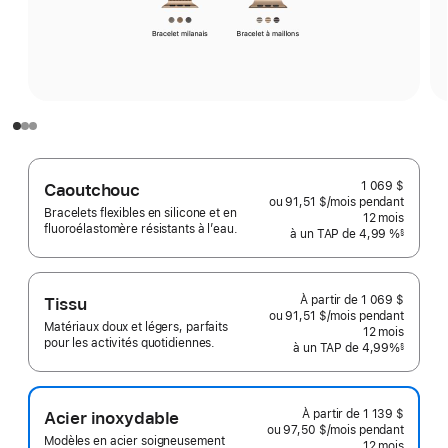
1 069 $
Caoutchouc
ou 91,51 $
/mois
 par mois
pendant
Bracelets flexibles en silicone et en
12
mois
mois
fluoroélastomère résistants à l’eau.
à un TAP de 4,99 %
§
 Note de bas de page 
À partir de
1 069 $
Tissu
ou 91,51 $
/mois
par
pendant
Matériaux doux et légers, parfaits
mois
12
mois
mois
pour les activités quotidiennes.
à un TAP de 4,99%
§
 Note de bas de page 
À partir de
1 139 $
Acier inoxydable
ou 97,50 $
/mois
par
pendant
Modèles en acier soigneusement
mois
12
mois
mois