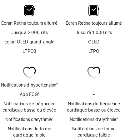
Écran Retina toujours allumé
Écran Retina toujours allumé
Jusqu’à 2 000 nits
Jusqu’à 1 000 nits
Écran OLED grand-angle
OLED
LTPO3
LTPO
Notifications d’hypertension
2
-
Notifications
Note
d’hypertension
App ECG
3
-
App
de
non
Note
ECG
bas
Notifications de fréquence
Notifications de fréquence
disponibles
de
non
de
cardiaque basse ou élevée
cardiaque basse ou élevée
bas
disponible
page
Notifications d’arythmie
de
4
Notifications d’arythmie
4
Note
page
Note
Notifications de forme
Notifications de forme
de
de
cardiaque faible
cardiaque faible
bas
bas