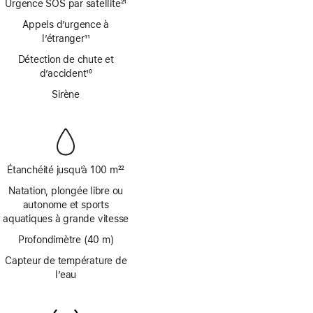
Urgence SOS par satellite
21
de
Note
Appels d’urgence à
bas
de
de
l’étranger
11
bas
Note
page
de
Détection de chute et
de
page
d’accident
10
bas
Note
de
Sirène
de
page
bas
de
page
Étanchéité jusqu’à 100 m
22
Note
Natation, plongée libre ou
de
autonome et sports
bas
aquatiques à grande vitesse
de
page
Profondimètre (40 m)
Capteur de température de
l’eau