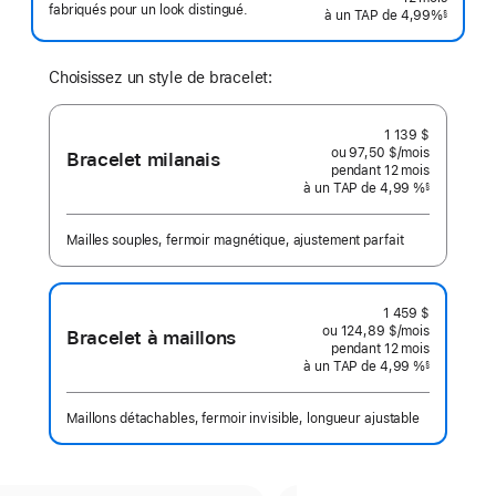
fabriqués pour un look distingué.
à un TAP de 4,99%
§
 Note de bas de page 
Choisissez un style de bracelet:
1 139 $
ou 97,50 $
/mois
 par mois
Bracelet milanais
pendant 12
mois
mois
à un TAP de 4,99 %
§
 Note de bas de page 
Mailles souples, fermoir magnétique, ajustement parfait
1 459 $
ou 124,89 $
/mois
 par mois
Bracelet à maillons
pendant 12
mois
mois
à un TAP de 4,99 %
§
 Note de bas de page 
Maillons détachables, fermoir invisible, longueur ajustable