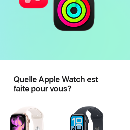
Autonomie
Fonctionnalités
de
Quelle Apple Watch est
santé
cardiaque
faite pour vous?