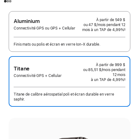
À partir de
549 $
Aluminium
ou 47 $
/mois
par
pendant 12
Connectivité GPS ou GPS + Cellular
mois
mois
à un TAP de 4,99%
mois
§
 Note de bas de page 
Finis mats ou polis et écran en verre Ion-X durable.
À partir de
999 $
Titane
ou 85,51 $
/mois
par
pendant
mois
12
mois
mois
Connectivité GPS + Cellular
à un TAP de 4,99%
§
 Note de bas de page 
Titane de calibre aérospatial poli et écran durable en verre
saphir.
Choisissez
un fini: