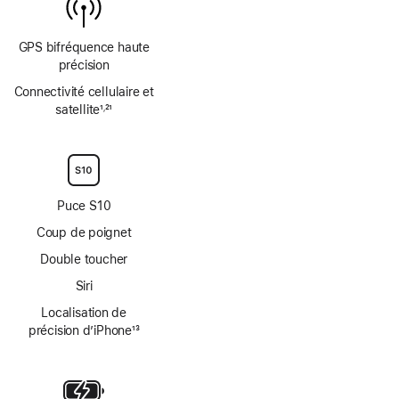
GPS bifréquence haute
précision
Connectivité cellulaire et
satellite
1
21
,
Note
Note
de
de
bas
bas
de
de
page
page
Puce S10
Coup de poignet
Double toucher
Siri
Localisation de
précision d’iPhone
13
Note
de
bas