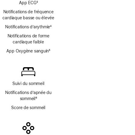
App ECG
3
de
Note
bas
Notifications de fréquence
de
de
cardiaque basse ou élevée
bas
page
Notifications d’arythmie
de
4
Note
page
Notifications de forme
de
cardiaque faible
bas
de
App Oxygène sanguin
5
page
Note
de
bas
de
page
Suivi du sommeil
Notifications d’apnée du
sommeil
6
Note
Score de sommeil
de
bas
de
page