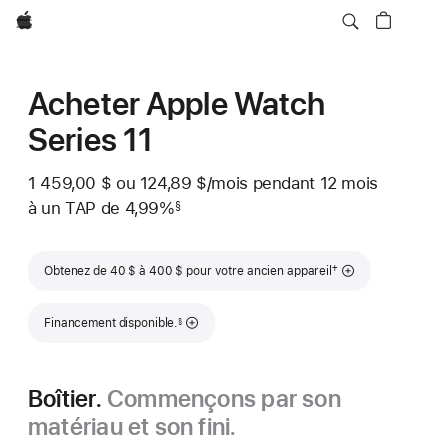
Apple
Acheter Apple Watch
Series 11
1 459,00 $
ou
124,89 $
/mois
 par mois
pendant 12
mois
mois
à un TAP de 4,99%
§
 Note de bas de page 
Note de bas de page
†
Obtenez de 40 $ à 400 $ pour votre ancien appareil
Note de bas de page
Financement disponible.
§
Boîtier.
Commençons par son
matériau et son fini.