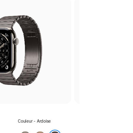
Sélectionner
Couleur - Ardoise
une
couleur :