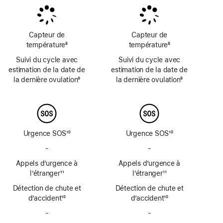
de
de
bas
bas
bas
de
de
de
page
page
page
Capteur de
Capteur de
température
8
température
8
Note
Note
Suivi du cycle avec
Suivi du cycle avec
de
de
estimation de la date de
estimation de la date de
bas
bas
la dernière ovulation
9
la dernière ovulation
9
de
de
Note
Note
page
page
de
de
bas
bas
de
de
page
page
Urgence SOS
10
Urgence SOS
10
Note
Note
-
Urgence
-
Urgence
de
de
SOS
SOS
Appels d’urgence à
bas
Appels d’urgence à
bas
par
par
de
l’étranger
11
de
l’étranger
11
satellite
satellite
Note
page
Note
page
Détection de chute et
non
Détection de chute et
non
de
de
d’accident
disponible
10
d’accident
disponible
10
bas
bas
Note
Note
de
-
Sirène
de
-
Sirène
de
de
page
non
page
non