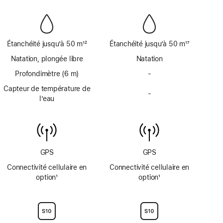
bas
bas
disponible
disponible
de
de
page
page
Étanchéité jusqu’à 50 m
12
Étanchéité jusqu’à 50 m
17
Note
Note
Natation, plongée libre
Natation
de
de
bas
Profondimètre (6 m)
bas
-
Profondimètre
de
de
jusqu’à
Capteur de température de
page
page
-
6
Capteur
l’eau
m
de
non
température
disponible
de
l’eau
non
GPS
GPS
disponible
Connectivité cellulaire en
Connectivité cellulaire en
option
1
option
1
Note
Note
de
de
bas
bas
de
de