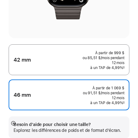
À partir de
999 $
ou 85,51 $
/mois
par
pendant
42 mm
mois
12
mois
mois
à un TAP de 4,99%
§
 Note de bas de page 
À partir de
1 069 $
ou 91,51 $
/mois
par
pendant
46 mm
mois
12
mois
mois
à un TAP de 4,99%
§
 Note de bas de page 
Besoin d’aide pour choisir une taille?
En
Explorez les différences de poids et de format d’écran.
montrer