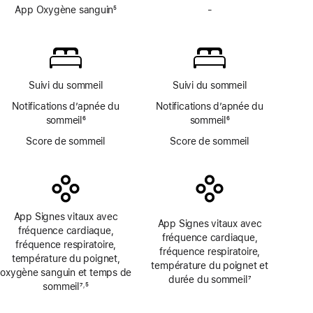
de
App Oxygène sanguin
5
de
-
App
page
Note
page
Oxygène
de
sanguin
bas
non
de
disponible
page
Suivi du sommeil
Suivi du sommeil
Notifications d’apnée du
Notifications d’apnée du
sommeil
6
sommeil
6
Note
Note
Score de sommeil
Score de sommeil
de
de
bas
bas
de
de
page
page
App Signes vitaux avec
App Signes vitaux avec
fréquence cardiaque,
fréquence cardiaque,
fréquence respiratoire,
fréquence respiratoire,
température du poignet,
température du poignet et
oxygène sanguin et temps de
durée du sommeil
7
sommeil
7
5
,
Note
Note
Note
de