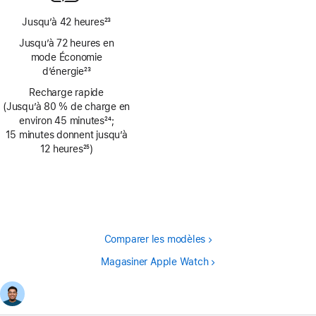
de
page
Jusqu’à 42 heures
23
Note
Jusqu’à 72 heures en
de
mode Économie
bas
d’énergie
23
de
Note
page
Recharge rapide
de
(Jusqu’à 80 % de charge en
bas
environ 45 minutes
24
;
de
Note
15 minutes donnent jusqu’à
page
de
12 heures
25
)
bas
Note
de
de
page
bas
de
page
Comparer les modèles
Magasiner Apple Watch