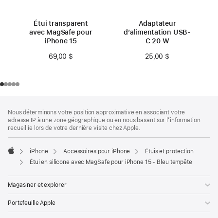
Étui transparent
Adaptateur
avec MagSafe pour
d’alimentation USB-
iPhone 15
C 20 W
69,00 $
25,00 $
Bas
Notes
Nous déterminons votre position approximative en associant votre
de
de
adresse IP à une zone géographique ou en nous basant sur l’information
bas
page
recueillie lors de votre dernière visite chez Apple.
de
page
iPhone
Accessoires pour iPhone
Étuis et protection
Apple
Étui en silicone avec MagSafe pour iPhone 15 - Bleu tempête
Magasiner et explorer
Portefeuille Apple