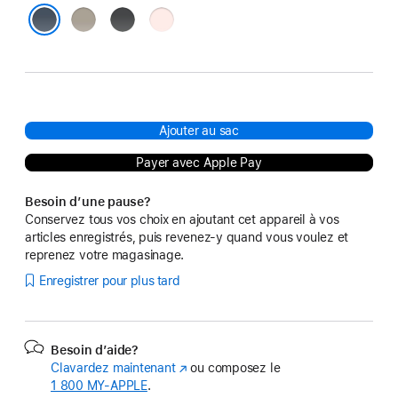
Argile
Noir
Rose
dragée
Bleu tempête
Ajouter au sac
Payer avec Apple Pay
Besoin d’une pause?
Conservez tous vos choix en ajoutant cet appareil à vos
articles enregistrés, puis revenez-y quand vous voulez et
reprenez votre magasinage.
Enregistrer pour plus tard
Besoin d’aide?
Clavardez maintenant
(s’ouvre
ou composez le
1 800 MY‑APPLE
.
dans