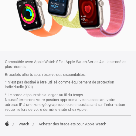
Bas
Notes
Compatible avec Apple Watch SE et Apple Watch Series 4 et les modèles
de
de
plus récents.
bas
page
Bracelets offerts sous réserve des disponibilités.
de
page
° N’est pas destiné à être utilisé comme équipement de protection
individuelle (EPI).
* Le bracelet pourrait s’allonger au fil du temps.
Nous déterminons votre position approximative en associant votre
adresse IP à une zone géographique ou en nous basant sur l’information
recueillie lors de votre dernière visite chez Apple.
Watch
Acheter des bracelets pour Apple Watch
Apple