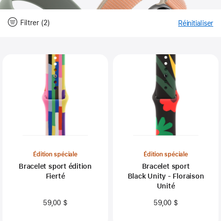
Filtrer (2)
Réinitialiser
-
Fil
Close
Filtrer
Édition spéciale
Édition spéciale
Bracelet sport édition
Bracelet sport
Fierté
Black Unity - Floraison
Unité
59,00 $
59,00 $