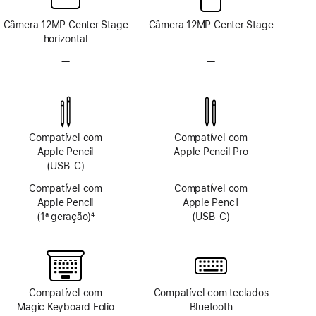
Câmera 12MP Center Stage
Câmera 12MP Center Stage
horizontal
—
Sem
—
Sem
sistema
sistema
de
de
câmera
câmera
TrueDepth
TrueDepth
Compatível com
Compatível com
Apple Pencil
Apple Pencil Pro
(USB-C)
Compatível com
Compatível com
Apple Pencil
Apple Pencil
(1ª geração)
4
(USB-C)
Nota
de
rodapé
Compatível com
Compatível com teclados
Magic Keyboard Folio
Bluetooth