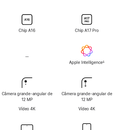
antirreflexo
opção
opção
de
de
vidro
vidro
nano-
nano-
texture
texture
Chip A16
Chip A17 Pro
—
Sem
Apple
Apple Intelligence
∆
Nota
Intelligence
de
rodapé
Câmera grande-angular de
Câmera grande-angular de
12 MP
12 MP
Vídeo 4K
Vídeo 4K