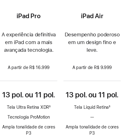
iPad Pro
iPad Air
A experiência definitiva
Desempenho poderoso
em iPad com a mais
em um design fino e
avançada tecnologia.
leve.
A partir de R$ 16.999
A partir de R$ 9.999
13 pol. ou 11 pol.
13 pol. ou 11 pol.
Tela Ultra Retina XDR
3
Tela Liquid Retina
3
Nota
Nota
Tecnologia ProMotion
—
Sem
de
de
tecnologia
rodapé
rodapé
Ampla tonalidade de cores
Ampla tonalidade de cores
ProMotion
P3
P3