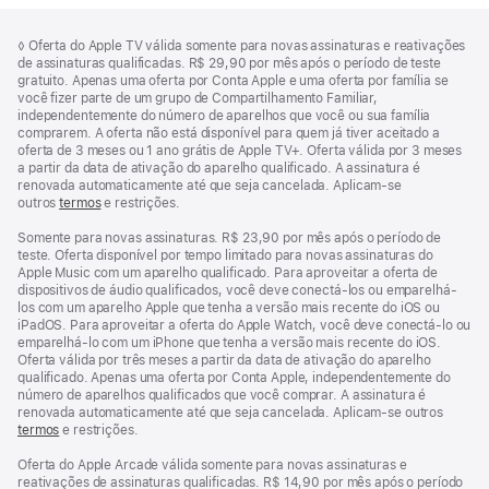
Rodapé
Notas
Nota
◊ Oferta do Apple TV válida somente para novas assinaturas e reativações
de
de
de assinaturas qualificadas. R$ 29,90 por mês após o período de teste
rodapé
rodapé
gratuito. Apenas uma oferta por Conta Apple e uma oferta por família se
você fizer parte de um grupo de Compartilhamento Familiar,
independentemente do número de aparelhos que você ou sua família
comprarem. A oferta não está disponível para quem já tiver aceitado a
oferta de 3 meses ou 1 ano grátis de Apple TV+. Oferta válida por 3 meses
a partir da data de ativação do aparelho qualificado. A assinatura é
renovada automaticamente até que seja cancelada. Aplicam-se
outros
termos
e restrições.
Somente para novas assinaturas. R$ 23,90 por mês após o período de
teste. Oferta disponível por tempo limitado para novas assinaturas do
Apple Music com um aparelho qualificado. Para aproveitar a oferta de
dispositivos de áudio qualificados, você deve conectá-los ou emparelhá-
los com um aparelho Apple que tenha a versão mais recente do iOS ou
iPadOS. Para aproveitar a oferta do Apple Watch, você deve conectá-lo ou
emparelhá-lo com um iPhone que tenha a versão mais recente do iOS.
Oferta válida por três meses a partir da data de ativação do aparelho
qualificado. Apenas uma oferta por Conta Apple, independentemente do
número de aparelhos qualificados que você comprar. A assinatura é
renovada automaticamente até que seja cancelada. Aplicam-se outros
termos
e restrições.
Oferta do Apple Arcade válida somente para novas assinaturas e
reativações de assinaturas qualificadas. R$ 14,90 por mês após o período