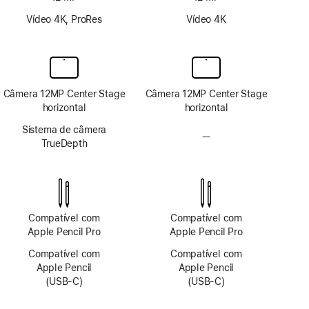
Vídeo 4K, ProRes
Vídeo 4K
Câmera 12MP Center Stage
Câmera 12MP Center Stage
horizontal
horizontal
Sistema de câmera
—
Sem
TrueDepth
sistema
de
câmera
TrueDepth
Compatível com
Compatível com
Apple Pencil Pro
Apple Pencil Pro
Compatível com
Compatível com
Apple Pencil
Apple Pencil
(USB-C)
(USB-C)