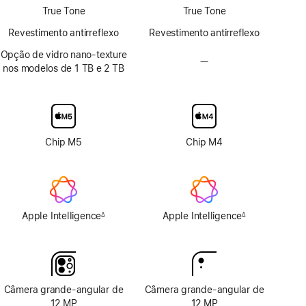
True Tone
True Tone
Revestimento antirreflexo
Revestimento antirreflexo
Opção de vidro nano-texture
—
Sem
nos modelos de 1 TB e 2 TB
opção
de
vidro
nano-
texture
Chip M5
Chip M4
Apple Intelligence
Apple Intelligence
∆
∆
Nota
Nota
de
de
rodapé
rodapé
Câmera grande-angular de
Câmera grande-angular de
12 MP
12 MP