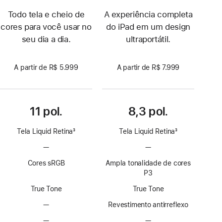
Todo tela e cheio de
A experiência completa
cores para você usar no
do iPad em um design
seu dia a dia.
ultraportátil.
A partir de R$ 5.999
A partir de R$ 7.999
11 pol.
8,3 pol.
Tela Liquid Retina
3
Tela Liquid Retina
3
Nota
Nota
—
Sem
—
Sem
de
de
tecnologia
tecnologia
rodapé
rodapé
Cores sRGB
Ampla tonalidade de cores
ProMotion
ProMotion
P3
True Tone
True Tone
—
Sem
Revestimento antirreflexo
revestimento
—
Sem
—
Sem