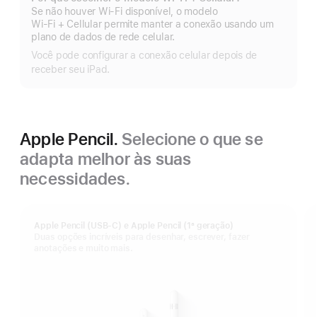
Mostrar
Se não houver Wi-Fi disponível, o modelo
mais
Wi‑Fi + Cellular permite manter a conexão usando um
plano de dados de rede celular.
Você pode configurar a conexão celular depois de
receber seu iPad.
Apple Pencil.
Selecione o que se
adapta melhor às suas
necessidades.
Apple Pencil (USB-C) e Apple Pencil (1ª geração)
Duas opções incríveis para desenhar, escrever, fazer
anotações e muito mais.