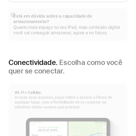
de
rodapé
Está em dúvida sobre a capacidade de
Mostrar
armazenamento?
mais
Quanto mais espaço no seu iPad, mais conteúdo digital
você vai conseguir armazenar, agora e no futuro.
Conectividade.
Escolha como você
quer se conectar.
Wi-Fi + Cellular.
Acesse seus arquivos, jogue online e assista a filmes de
qualquer lugar, com a flexibilidade de se conectar ou
adicionar dados sempre que precisar.