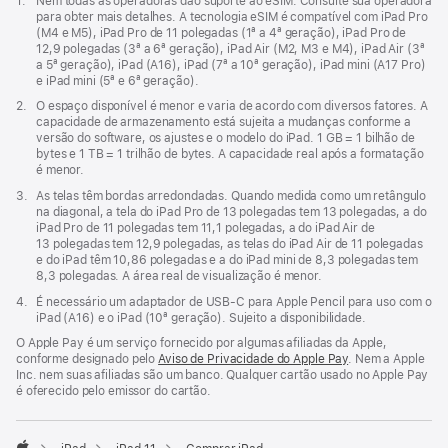
Nota
1.
Nem todas as operadoras dão suporte ao eSIM. Consulte sua operadora
abre
de
para obter mais detalhes. A tecnologia eSIM é compatível com iPad Pro
em
rodapé
(M4 e M5), iPad Pro de 11 polegadas (1ª a 4ª geração), iPad Pro de
uma
12,9 polegadas (3ª a 6ª geração), iPad Air (M2, M3 e M4), iPad Air (3ª
nova
a 5ª geração), iPad (A16), iPad (7ª a 10ª geração), iPad mini (A17 Pro)
janela)
e iPad mini (5ª e 6ª geração).
Nota
2.
O espaço disponível é menor e varia de acordo com diversos fatores. A
de
capacidade de armazenamento está sujeita a mudanças conforme a
rodapé
versão do software, os ajustes e o modelo do iPad. 1 GB = 1 bilhão de
bytes e 1 TB = 1 trilhão de bytes. A capacidade real após a formatação
é menor.
Nota
3.
As telas têm bordas arredondadas. Quando medida como um retângulo
de
na diagonal, a tela do iPad Pro de 13 polegadas tem 13 polegadas, a do
rodapé
iPad Pro de 11 polegadas tem 11,1 polegadas, a do iPad Air de
13 polegadas tem 12,9 polegadas, as telas do iPad Air de 11 polegadas
e do iPad têm 10,86 polegadas e a do iPad mini de 8,3 polegadas tem
8,3 polegadas. A área real de visualização é menor.
Nota
4.
É necessário um adaptador de USB-C para Apple Pencil para uso com o
de
iPad (A16) e o iPad (10ª geração). Sujeito a disponibilidade.
rodapé
O Apple Pay é um serviço fornecido por algumas afiliadas da Apple,
conforme designado pelo
Aviso de Privacidade do Apple Pay
. Nem a Apple
Inc. nem suas afiliadas são um banco. Qualquer cartão usado no Apple Pay
é oferecido pelo emissor do cartão.