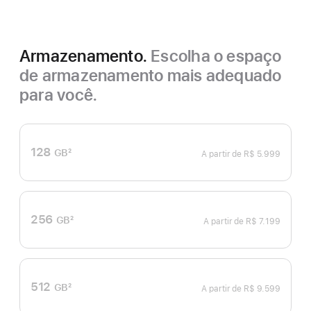
Armazenamento.
Escolha o espaço
de armazenamento mais adequado
para você.
128
GB
2
A partir de
R$ 5.999
Nota
de
rodapé
256
GB
2
A partir de
R$ 7.199
Nota
de
rodapé
512
GB
2
A partir de
R$ 9.599
Nota