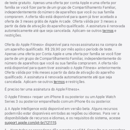
de teste gratuito. Apenas uma oferta por conta Apple e uma oferta por
família se você fizer parte de um grupo de Compartilhamento Familiar,
independentemente do número de aparelhos que você ou sua família
comprarem. A oferta não está disponível para quem já tiver aceitado a
oferta de 3 meses grátis de Apple Arcade. Oferta válida por 3 meses a
partir da data de ativação do aparelho qualificado. A assinatura é renovada
automaticamente até que seja cancelada. Aplicam-se outros
termos
e
restrições.
Oferta do Apple Fitness+ disponível para novas assinaturas na compra de
um aparelho qualificado. R$ 29,90 por mês após o período de teste.
Apenas uma oferta por Conta Apple e uma oferta por família se você fizer
parte de um grupo de Compartilhamento Familiar, independentemente do
número de aparelhos que você ou sua família comprarem. A oferta não
está disponível para quem tiver assinado o Apple Fitness+ anteriormente.
Oferta válida por três meses a partir da data de ativação do aparelho
qualificado. A assinatura é renovada automaticamente até que seja
cancelada. Aplicam-se outros
termos
e restrições.
É preciso ter uma assinatura do Apple Fitness+.
O Apple Fitness+ requer um iPhone 8 ou posterior ou um Apple Watch
Series 3 ou posterior emparelhado com um iPhone 6s ou posterior.
Nota
∆ A Apple Intelligence está disponível em versão beta. Alguns recursos
de
podem não estar disponíveis em todas as regiões ou idiomas. Para ver a
rodapé
disponibilidade de recursos e idiomas, e os requisitos do sistema, acesse
support.apple.com/pt-br/121115
(o
.
link