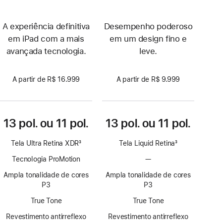
A experiência definitiva
Desempenho poderoso
em iPad com a mais
em um design fino e
avançada tecnologia.
leve.
A partir de R$ 16.999
A partir de R$ 9.999
13 pol. ou 11 pol.
13 pol. ou 11 pol.
Tela Ultra Retina XDR
3
Tela Liquid Retina
3
Nota
Nota
Tecnologia ProMotion
—
Sem
de
de
tecnologia
rodapé
rodapé
Ampla tonalidade de cores
Ampla tonalidade de cores
ProMotion
P3
P3
True Tone
True Tone
Revestimento antirreflexo
Revestimento antirreflexo