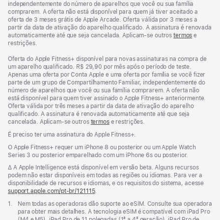
independentemente do número de aparelhos que você ou sua família
comprarem. A oferta não está disponível para quem já tiver aceitado a
oferta de 3 meses grátis de Apple Arcade. Oferta válida por 3 meses a
partir da data de ativação do aparelho qualificado. A assinatura é renovada
automaticamente até que seja cancelada. Aplicam-se outros
termos
e
restrições.
Oferta do Apple Fitness+ disponível para novas assinaturas na compra de
um aparelho qualificado. R$ 29,90 por mês após o período de teste.
Apenas uma oferta por Conta Apple e uma oferta por família se você fizer
parte de um grupo de Compartilhamento Familiar, independentemente do
número de aparelhos que você ou sua família comprarem. A oferta não
está disponível para quem tiver assinado o Apple Fitness+ anteriormente.
Oferta válida por três meses a partir da data de ativação do aparelho
qualificado. A assinatura é renovada automaticamente até que seja
cancelada. Aplicam-se outros
termos
e restrições.
É preciso ter uma assinatura do Apple Fitness+.
O Apple Fitness+ requer um iPhone 8 ou posterior ou um Apple Watch
Series 3 ou posterior emparelhado com um iPhone 6s ou posterior.
Nota
∆ A Apple Intelligence está disponível em versão beta. Alguns recursos
de
podem não estar disponíveis em todas as regiões ou idiomas. Para ver a
rodapé
disponibilidade de recursos e idiomas, e os requisitos do sistema, acesse
support.apple.com/pt-br/121115
(o
.
link
Nota
1.
Nem todas as operadoras dão suporte ao eSIM. Consulte sua operadora
abre
de
para obter mais detalhes. A tecnologia eSIM é compatível com iPad Pro
em
rodapé
(M4 e M5), iPad Pro de 11 polegadas (1ª a 4ª geração), iPad Pro de