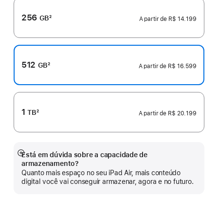
256
GB
2
A partir de
R$ 14.199
Nota
de
rodapé
512
GB
2
A partir de
R$ 16.599
Nota
de
rodapé
1
TB
2
A partir de
R$ 20.199
Nota
de
rodapé
Está em dúvida sobre a capacidade de
Mostrar
armazenamento?
mais
Quanto mais espaço no seu iPad Air, mais conteúdo
digital você vai conseguir armazenar, agora e no futuro.