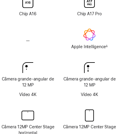
nano-
nano-
texture
texture
Chip A16
Chip A17 Pro
—
Sem
Apple
Apple Intelligence
∆
Nota
Intelligence
de
rodapé
Câmera grande-angular de
Câmera grande-angular de
12 MP
12 MP
Vídeo 4K
Vídeo 4K
Câmera 12MP Center Stage
Câmera 12MP Center Stage
horizontal