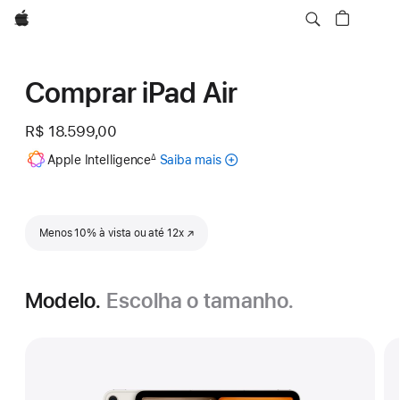
Apple
Comprar iPad Air
R$ 18.599,00
Nota
Apple Intelligence
Saiba mais
sobre
∆
de
rodapé
a
Apple
Intelligence
para
Menos 10% à vista ou até 12x
(o link abre em uma nova janela)
iPad
Modelo.
Escolha o tamanho.