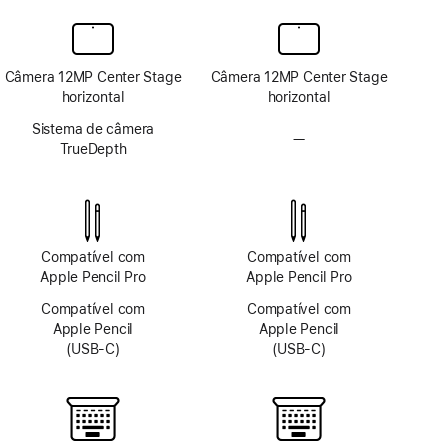
Câmera 12MP Center Stage
Câmera 12MP Center Stage
horizontal
horizontal
Sistema de câmera
—
Sem
TrueDepth
sistema
de
câmera
TrueDepth
Compatível com
Compatível com
Apple Pencil Pro
Apple Pencil Pro
Compatível com
Compatível com
Apple Pencil
Apple Pencil
(USB-C)
(USB-C)