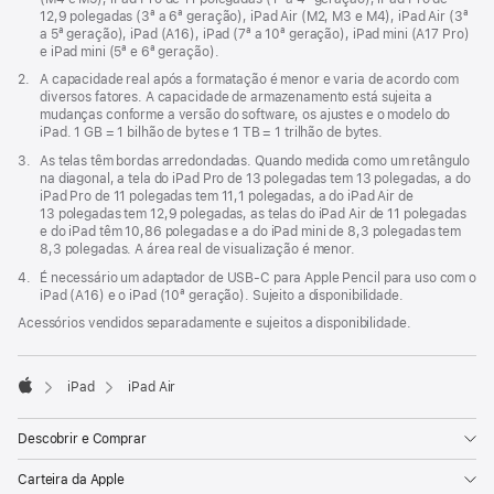
uma
12,9 polegadas (3ª a 6ª geração), iPad Air (M2, M3 e M4), iPad Air (3ª
nova
a 5ª geração), iPad (A16), iPad (7ª a 10ª geração), iPad mini (A17 Pro)
janela)
e iPad mini (5ª e 6ª geração).
Nota
2.
A capacidade real após a formatação é menor e varia de acordo com
de
diversos fatores. A capacidade de armazenamento está sujeita a
rodapé
mudanças conforme a versão do software, os ajustes e o modelo do
iPad. 1 GB = 1 bilhão de bytes e 1 TB = 1 trilhão de bytes.
Nota
3.
As telas têm bordas arredondadas. Quando medida como um retângulo
de
na diagonal, a tela do iPad Pro de 13 polegadas tem 13 polegadas, a do
rodapé
iPad Pro de 11 polegadas tem 11,1 polegadas, a do iPad Air de
13 polegadas tem 12,9 polegadas, as telas do iPad Air de 11 polegadas
e do iPad têm 10,86 polegadas e a do iPad mini de 8,3 polegadas tem
8,3 polegadas. A área real de visualização é menor.
Nota
4.
É necessário um adaptador de USB-C para Apple Pencil para uso com o
de
iPad (A16) e o iPad (10ª geração). Sujeito a disponibilidade.
rodapé
Acessórios vendidos separadamente e sujeitos a disponibilidade.
iPad
iPad Air
Apple
Descobrir e Comprar
Carteira da Apple