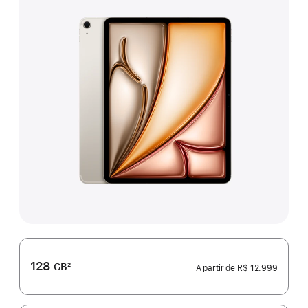
128
GB
2
A partir de
R$ 12.999
Nota
de
rodapé