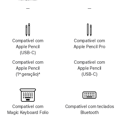
—
Sem
—
Sem
sistema
sistema
de
de
câmera
câmera
TrueDepth
TrueDepth
Compatível com
Compatível com
Apple Pencil
Apple Pencil Pro
(USB-C)
Compatível com
Compatível com
Apple Pencil
Apple Pencil
(1ª geração)
4
(USB-C)
Nota
de
rodapé
Compatível com
Compatível com teclados
Magic Keyboard Folio
Bluetooth