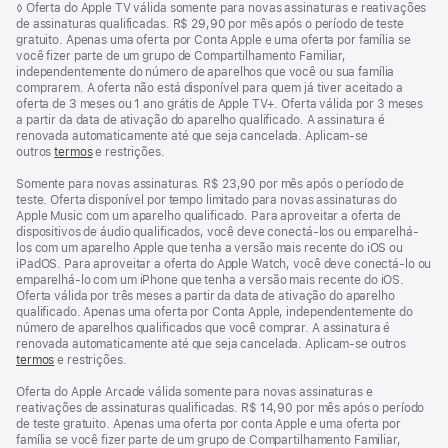
Nota
◊ Oferta do Apple TV válida somente para novas assinaturas e reativações
de
de
de assinaturas qualificadas. R$ 29,90 por mês após o período de teste
rodapé
rodapé
gratuito. Apenas uma oferta por Conta Apple e uma oferta por família se
você fizer parte de um grupo de Compartilhamento Familiar,
independentemente do número de aparelhos que você ou sua família
comprarem. A oferta não está disponível para quem já tiver aceitado a
oferta de 3 meses ou 1 ano grátis de Apple TV+. Oferta válida por 3 meses
a partir da data de ativação do aparelho qualificado. A assinatura é
renovada automaticamente até que seja cancelada. Aplicam-se
outros
termos
e restrições.
Somente para novas assinaturas. R$ 23,90 por mês após o período de
teste. Oferta disponível por tempo limitado para novas assinaturas do
Apple Music com um aparelho qualificado. Para aproveitar a oferta de
dispositivos de áudio qualificados, você deve conectá-los ou emparelhá-
los com um aparelho Apple que tenha a versão mais recente do iOS ou
iPadOS. Para aproveitar a oferta do Apple Watch, você deve conectá-lo ou
emparelhá-lo com um iPhone que tenha a versão mais recente do iOS.
Oferta válida por três meses a partir da data de ativação do aparelho
qualificado. Apenas uma oferta por Conta Apple, independentemente do
número de aparelhos qualificados que você comprar. A assinatura é
renovada automaticamente até que seja cancelada. Aplicam-se outros
termos
e restrições.
Oferta do Apple Arcade válida somente para novas assinaturas e
reativações de assinaturas qualificadas. R$ 14,90 por mês após o período
de teste gratuito. Apenas uma oferta por conta Apple e uma oferta por
família se você fizer parte de um grupo de Compartilhamento Familiar,