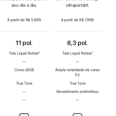
seu dia a dia.
ultraportátil.
A partir de R$ 5.999
A partir de R$ 7.999
11 pol.
8,3 pol.
Tela Liquid Retina
3
Tela Liquid Retina
3
Nota
Nota
—
Sem
—
Sem
de
de
tecnologia
tecnologia
rodapé
rodapé
Cores sRGB
Ampla tonalidade de cores
ProMotion
ProMotion
P3
True Tone
True Tone
—
Sem
Revestimento antirreflexo
revestimento
—
Sem
—
Sem
antirreflexo
opção
opção
de
de
vidro
vidro