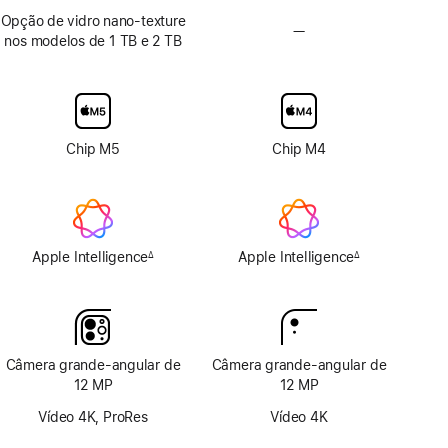
Opção de vidro nano-texture
—
Sem
nos modelos de 1 TB e 2 TB
opção
de
vidro
nano-
texture
Chip M5
Chip M4
Apple Intelligence
Apple Intelligence
∆
∆
Nota
Nota
de
de
rodapé
rodapé
Câmera grande-angular de
Câmera grande-angular de
12 MP
12 MP
Vídeo 4K, ProRes
Vídeo 4K