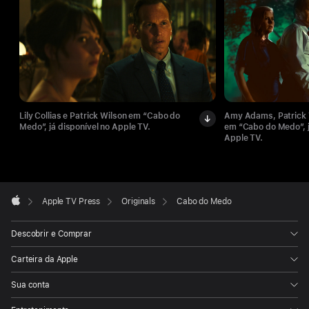
Lily Collias e Patrick Wilson em “Cabo do
Amy Adams, Patrick Wi
Medo”, já disponível no Apple TV.
em “Cabo do Medo”, j
Apple TV.
Apple
Footer

Apple TV Press
Originals
Cabo do Medo
Apple
Descobrir e Comprar
Carteira da Apple
Sua conta