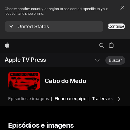
Choose another country or region to see content specific to your
location and shop online.
United States
Continue
Apple
Menu
Apple TV Press
Abrir
Buscar
Nav
Local
Cabo do Medo
Episódios e imagens
Elenco e equipe
Trailers e vídeos
Episódios e imagens