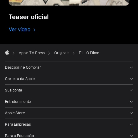
Teaser oficial
Ver vídeo
Apple
Footer

Apple TV Press
Originals
F1 - O Filme
Apple
Descobrir e Comprar
Carteira da Apple
Sua conta
Entretenimento
Apple Store
Para Empresas
Para a Educação