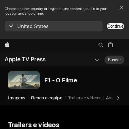
Choose another country or region to see content specific to your
location and shop online.
United States
Continue
Apple
Menu
Apple TV Press
Abrir
Buscar
Nav
Local
F1 - O Filme
Imagens
Elenco e equipe
Trailers e vídeos
Assista em
Trailers e vídeos