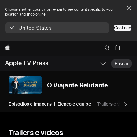
Choose another country or region to see content specific to your
location and shop online.
United States
Continue
Apple
Menu
Apple TV Press
Abrir
Buscar
Nav
Local
O Viajante Relutante
Episódios e imagens
Elenco e equipe
Trailers e vídeos
Trailers e vídeos