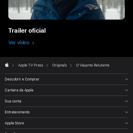
Trailer oficial
Ver vídeo
Apple
Footer

Apple TV Press
Originals
O Viajante Relutante
Apple
Descobrir e Comprar
Carteira da Apple
Sua conta
Entretenimento
Apple Store