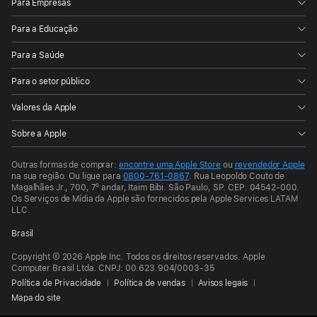
Para Empresas
Para a Educação
Para a Saúde
Para o setor público
Valores da Apple
Sobre a Apple
Outras formas de comprar:
encontre uma Apple Store
ou
revendedor Apple
na sua região.
Ou ligue para
0800-761-0867
.
Rua Leopoldo Couto de
Magalhães Jr., 700, 7º andar, Itaim Bibi. São Paulo, SP. CEP: 04542-000.
Os Serviços de Mídia da Apple são fornecidos pela Apple Services LATAM
LLC.
Brasil
Copyright © 2026 Apple Inc. Todos os direitos reservados. Apple
Computer Brasil Ltda. CNPJ: 00.623.904/0003-35
Política de Privacidade
Política de vendas
Avisos legais
Mapa do site