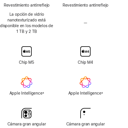
Revestimiento antirreflejo
Revestimiento antirreflejo
La opción de vidrio
nanotexturizado está
—
Sin
disponible en los modelos de
opción
1 TB y 2 TB
de
pantalla
de
vidrio
nanotexturizado
Chip M5
Chip M4
Apple Intelligence
Apple Intelligence
±
±
Nota
Nota
a
a
pie
pie
de
de
página
página
Cámara gran angular
Cámara gran angular