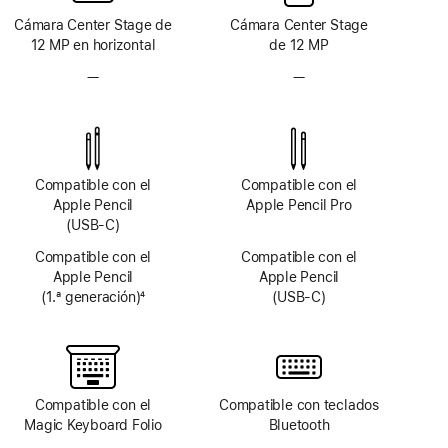
Cámara Center Stage de
Cámara Center Stage
12 MP en horizontal
de 12 MP
—
Sin
—
Sin
sistema
sistema
de
de
cámara
cámara
TrueDepth
TrueDepth
Compatible con el
Compatible con el
Apple Pencil
Apple Pencil Pro
(USB-C)
Compatible con el
Compatible con el
Apple Pencil
Apple Pencil
(1.ª generación)
4
(USB-C)
Nota
a
pie
de
página
Compatible con el
Compatible con teclados
Magic Keyboard Folio
Bluetooth