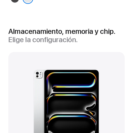
espacial
Plata
Almacenamiento, memoria y chip.
Elige la configuración.