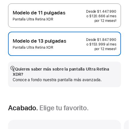
Desde
$1.447.990
Modelo de 11 pulgadas
o $120.666
al mes
 al mes
Pantalla Ultra Retina XDR
por 12
meses
meses
§
 Nota a pie de página 
Desde
$1.847.990
Modelo de 13 pulgadas
o $153.999
al mes
 al mes
Pantalla Ultra Retina XDR
por 12
meses
meses
§
 Nota a pie de página 
¿Quieres saber más sobre la pantalla Ultra Retina
Mostrar
XDR?
más
Conoce a fondo nuestra pantalla más avanzada.
Acabado.
Elige tu favorito.