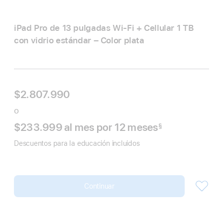
iPad Pro de 13 pulgadas Wi‑Fi + Cellular 1 TB
con vidrio estándar – Color plata
$2.807.990
o
$233.999
al mes
Al
por 12
meses
meses
§
Nota
mes
a
Descuentos para la educación incluidos
pie
de
página
Continuar