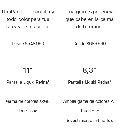
Un iPad todo pantalla y
Una gran experiencia
todo color para tus
que cabe en la palma
tareas del día a día.
de tu mano.
Desde $548.990
Desde $686.990
11”
8,3”
Pantalla Liquid Retina
3
Pantalla Liquid Retina
3
Nota
Nota
—
Sin
—
Sin
a
a
tecnología
tecnología
pie
pie
Gama de colores sRGB
Amplia gama de colores P3
ProMotion
ProMotion
de
de
True Tone
True Tone
página
página
—
Sin
Revestimiento antirreflejo
revestimiento
—
Sin
—
Sin
antirreflejo