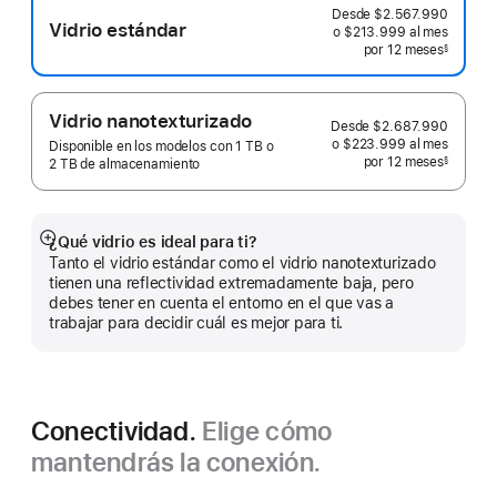
Desde
$2.567.990
Vidrio estándar
o $213.999
al mes
 al mes
por 12
meses
meses
§
 Nota a pie de página 
Vidrio nanotexturizado
Desde
$2.687.990
o $223.999
al mes
 al mes
Disponible en los modelos con 1 TB o
por 12
meses
meses
§
2 TB de almacenamiento
 Nota a pie de página 
¿Qué vidrio es ideal para ti?
Mostrar
Tanto el vidrio estándar como el vidrio nanotexturizado
más
tienen una reflectividad extremadamente baja, pero
debes tener en cuenta el entorno en el que vas a
trabajar para decidir cuál es mejor para ti.
Conectividad.
Elige cómo
mantendrás la conexión.