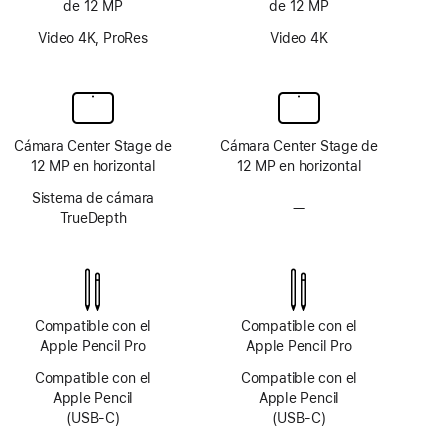
de 12 MP
de 12 MP
Video 4K, ProRes
Video 4K
Cámara Center Stage de
Cámara Center Stage de
12 MP en horizontal
12 MP en horizontal
Sistema de cámara
—
Sin
TrueDepth
sistema
de
cámara
TrueDepth
Compatible con el
Compatible con el
Apple Pencil Pro
Apple Pencil Pro
Compatible con el
Compatible con el
Apple Pencil
Apple Pencil
(USB-C)
(USB-C)