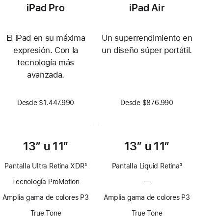
iPad Pro
iPad Air
El iPad en su máxima
Un superrendimiento en
expresión. Con la
un diseño súper portátil.
tecnología más
avanzada.
Desde $1.447.990
Desde $876.990
13” u 11”
13” u 11”
Pantalla Ultra Retina XDR
3
Pantalla Liquid Retina
3
Nota
Nota
Tecnología ProMotion
—
Sin
a
a
tecnología
pie
pie
Amplia gama de colores P3
Amplia gama de colores P3
ProMotion
de
de
True Tone
True Tone
página
página