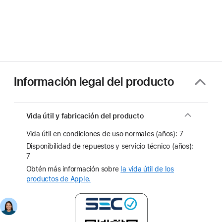
Información legal del producto
Vida útil y fabricación del producto
Vida útil en condiciones de uso normales (años): 7
Disponibilidad de repuestos y servicio técnico (años):
7
Obtén más información sobre
la vida útil de los
productos de Apple.
(Se
abre
(Se abre en una pestañ
en
una
pestaña