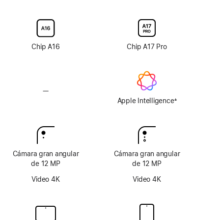
opción
opción
de
de
pantalla
pantalla
de
de
vidrio
vidrio
Chip A16
Chip A17 Pro
nanotexturizado
nanotexturizado
—
Sin
Apple
Apple Intelligence
±
Nota
Intelligence
a
pie
de
página
Cámara gran angular
Cámara gran angular
de 12 MP
de 12 MP
Video 4K
Video 4K