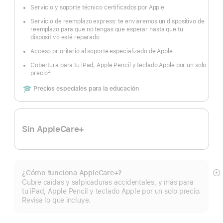
Nota
a
Servicio y soporte técnico certificados por Apple
pie
de
Servicio de reemplazo express: te enviaremos un dispositivo de
página
reemplazo para que no tengas que esperar hasta que tu
dispositivo esté reparado
Acceso prioritario al soporte especializado de Apple
Cobertura para tu iPad, Apple Pencil y teclado Apple por un solo
‡
precio
Nota
a
Includes
Precios especiales para la educación
pie
de
página
Sin AppleCare+
¿Cómo funciona AppleCare+?
Mo
Cubre caídas y salpicaduras accidentales, y más para
m
tu iPad, Apple Pencil y teclado Apple por un solo precio.
Revisa lo que incluye.