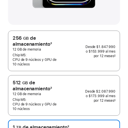
256
de
GB
almacenamiento
2
Desde
$1.847.990
Nota
12 GB de memoria
o $153.999
al mes
 al mes
a
Chip M5:
por 12
meses
meses
§
 Nota a pie de página 
CPU de 9 núcleos y GPU de
pie
10 núcleos
de
página
512
de
GB
almacenamiento
2
Desde
$2.087.990
Nota
12 GB de memoria
o $173.999
al mes
 al mes
a
Chip M5:
por 12
meses
meses
§
 Nota a pie de página 
CPU de 9 núcleos y GPU de
pie
10 núcleos
de
página
1
de almacenamiento
2
TB