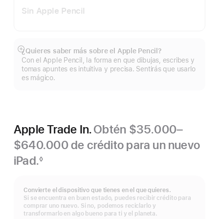
Sin Apple Pencil
¿Quieres saber más sobre el Apple Pencil?
Mostrar
Con el Apple Pencil, la forma en que dibujas, escribes y
más
tomas apuntes es intuitiva y precisa. Sentirás que usarlo
es mágico.
Apple Trade In.
Obtén $35.000–
$640.000 de crédito para un nuevo
iPad.
◊
Nota
a
pie
Convierte el dispositivo que tienes en el que quieres.
de
Si se encuentra en buen estado, puedes recibir crédito para
página
comprar uno nuevo. Si no, podemos reciclarlo y
transformarlo en algo bueno para ti y el planeta.