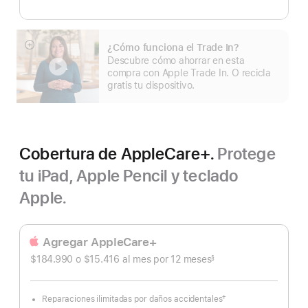
¿Cómo funciona el Trade In?
Mostrar
Descubre cómo ahorrar en esta
más
compra con Apple Trade In. O recicla
gratis tu dispositivo.
Cobertura de AppleCare+.
Protege
tu iPad, Apple Pencil y teclado
Apple.
Agregar AppleCare+
$184.990 o $15.416
al mes
Al
por 12
meses
meses
§
Nota
mes
a
pie
de
página
†
Reparaciones ilimitadas por daños accidentales