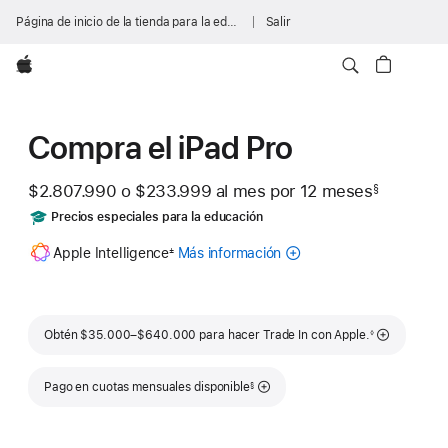
Página de inicio de la tienda para la educación
Salir
Apple
Compra el iPad Pro
$2.807.990
o
$233.999
al mes
Al
por 12
meses
meses
§
Nota
mes
Includes
Precios especiales para la educación
a
pie
Nota
Apple Intelligence
Más información
acerca
de
±
a
página
pie
de
de
Apple
página
Intelligence
Nota a pie de página
para
Obtén $35.000–$640.000 para hacer Trade In con Apple.
◊
iPad
Nota a pie de página
Pago en cuotas mensuales disponible
§