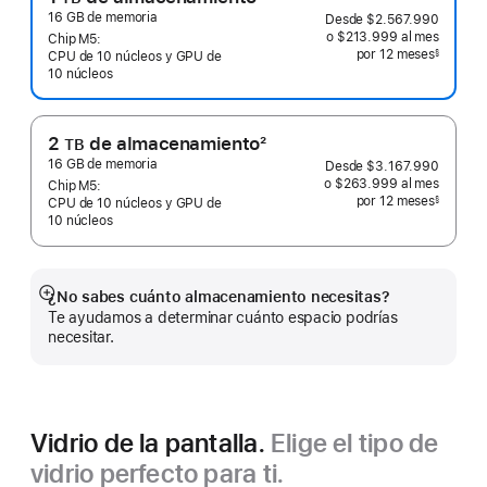
Nota
16 GB de memoria
Desde
$2.567.990
o $213.999
al mes
 al mes
a
Chip M5:
por 12
meses
meses
§
CPU de 10 núcleos y GPU de
pie
 Nota a pie de página 
10 núcleos
de
página
2
de almacenamiento
2
TB
Nota
16 GB de memoria
Desde
$3.167.990
o $263.999
al mes
 al mes
a
Chip M5:
por 12
meses
meses
§
CPU de 10 núcleos y GPU de
pie
 Nota a pie de página 
10 núcleos
de
página
¿No sabes cuánto almacenamiento necesitas?
Mostrar
Te ayudamos a determinar cuánto espacio podrías
más
necesitar.
Vidrio de la pantalla.
Elige el tipo de
vidrio perfecto para ti.