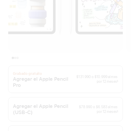
Grabado gratuito
Al
$131.990
o
$10.999
al mes
Agregar el Apple Pencil
mes
meses
por 12
meses
§
Pro
Nota
a
pie
de
página
Agregar el Apple Pencil
Al
$78.990
o
$6.583
al mes
mes
(USB‑C)
meses
por 12
meses
§
Nota
a
pie
de
página