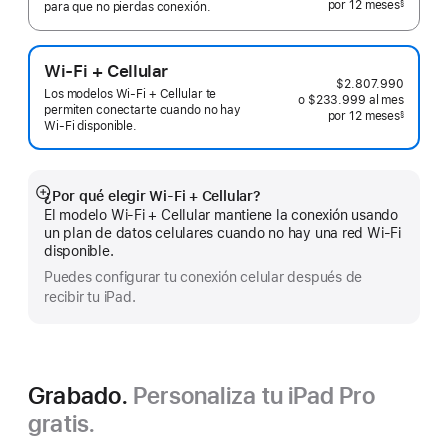
por 12
meses
meses
§
para que no pierdas conexión.
 Nota a pie de página 
Wi-Fi + Cellular
$2.807.990
Los modelos Wi-Fi + Cellular te
o $233.999
al mes
 al mes
permiten conectarte cuando no hay
por 12
meses
meses
§
Wi-Fi disponible.
 Nota a pie de página 
¿Por qué elegir Wi‑Fi + Cellular?
Mostrar
El modelo Wi-Fi + Cellular mantiene la conexión usando
más
un plan de datos celulares cuando no hay una red Wi‑Fi
disponible.
Puedes configurar tu conexión celular después de
recibir tu iPad.
Grabado.
Personaliza tu iPad Pro
gratis.