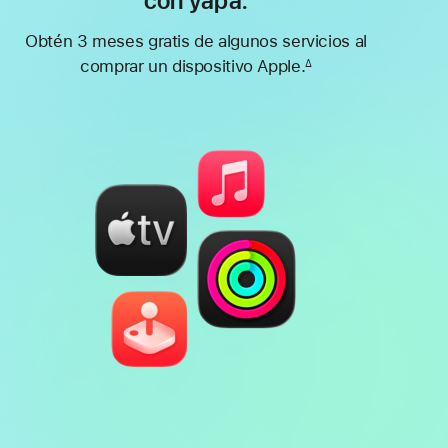
con yapa.
Obtén 3 meses gratis de algunos servicios al
comprar un dispositivo Apple.
∆
Nota
a
pie
de
página