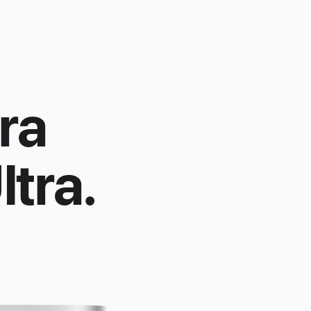
ra
tra.