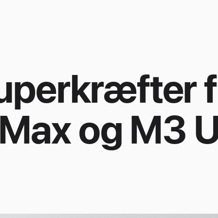
uperkræfter f
Max og M3 Ul