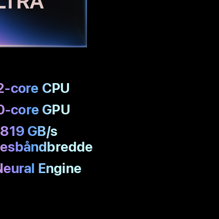
32-core CPU
0-core GPU
l 819 GB/s
es­båndbredde
Neural Engine