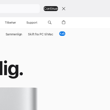
Continue
Tilbehør
Support
Køb
Mac Studio
Sam­menlign
Skift fra PC til Mac
ig.