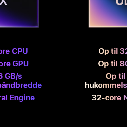
core CPU
Op til 
ore GPU
Op til
8
6 GB/s
Op ti
­båndbredde
hukom­mels
al Engine
32-core 