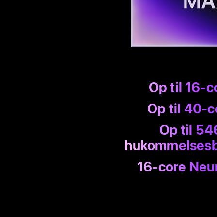
Op til 16-
Op til
40-c
Op til 54
hukom­melses
16-core Neur